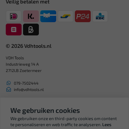
Veilig betalen met
© 2026 Vdhtools.nl
VDH Tools
Industrieweg 14 A
2712LB Zoetermeer
079-7502444
info@vdhtools.nl
KVK: 27327513
BTW: NL819958657B01
We gebruiken cookies
We gebruiken onze en third-party cookies om content
te personaliseren en web traffic te analyseren.
Lees