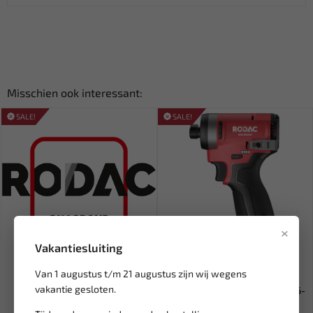
Misschien ook interessant:
SALE!
SALE!
×
Vakantiesluiting
Leverbaar
Leverbaar
Van 1 augustus t/m 21 augustus zijn wij wegens
RODAC Wheel assembly
RODAC 1/4" Compacte
vakantie gesloten.
rqwd200-04 RQWD20004
slagschroevendraaier 16V V16-
V...