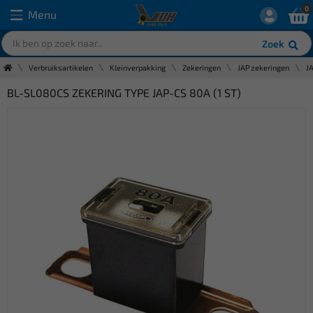
0
Menu
Zoek
Verbruiksartikelen
Kleinverpakking
Zekeringen
JAP zekeringen
J
BL-SL080CS ZEKERING TYPE JAP-CS 80A (1 ST)