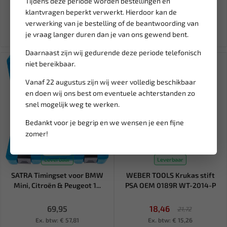
Tijdens deze periode worden bestellingen en
28,04
401,12
37,39
534,82
klantvragen beperkt verwerkt. Hierdoor kan de
Ex. btw: € 23,17
Ex. btw: € 331,50
verwerking van je bestelling of de beantwoording van
je vraag langer duren dan je van ons gewend bent.
Daarnaast zijn wij gedurende deze periode telefonisch
SALE!
niet bereikbaar.
Vanaf 22 augustus zijn wij weer volledig beschikbaar
en doen wij ons best om eventuele achterstanden zo
snel mogelijk weg te werken.
Bedankt voor je begrip en we wensen je een fijne
zomer!
Leverbaar
Leverbaar
SATRA Timingset voor BMW
WEBER TOOLS Krukas stift
Mini, Citroën & Peugeot 1...
PSA OEM 0189R WT-2014-P
69,95
18,46
21,72
Ex. btw: € 57,81
Ex. btw: € 15,26