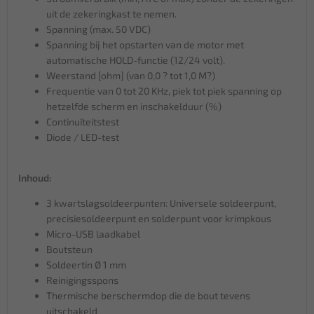
uit de zekeringkast te nemen.
Spanning (max. 50 VDC)
Spanning bij het opstarten van de motor met
automatische HOLD-functie (12/24 volt).
Weerstand [ohm] (van 0,0 ? tot 1,0 M?)
Frequentie van 0 tot 20 KHz, piek tot piek spanning op
hetzelfde scherm en inschakelduur (%)
Continuïteitstest
Diode / LED-test
Inhoud:
3 kwartslagsoldeerpunten: Universele soldeerpunt,
precisiesoldeerpunt en solderpunt voor krimpkous
Micro-USB laadkabel
Boutsteun
Soldeertin Ø 1 mm
Reinigingsspons
Thermische berschermdop die de bout tevens
uitschakeld