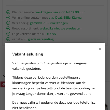
Klantenservice,
werkdagen van 9:00 tot 17:00 uur
Veilig online betalen met
o.a. iDeal, Billie, Klarna
Verzending:
gemiddeld 1-3 werkdagen
Groot assortiment,
wekelijks nieuwe producten
Lage verzendkosten NL
€ 6,95
vanaf € 75
gratis verzending
×
Vakantiesluiting
Van 1 augustus t/m 21 augustus zijn wij wegens
vakantie gesloten.
Misschien ook interessant:
Tijdens deze periode worden bestellingen en
klantvragen beperkt verwerkt. Hierdoor kan de
SALE!
SALE!
verwerking van je bestelling of de beantwoording van
je vraag langer duren dan je van ons gewend bent.
Daarnaast zijn wij gedurende deze periode telefonisch
niet bereikbaar.