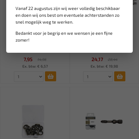
Vanaf 22 augustus zijn wij weer volledig beschikbaar
en doen wij ons best om eventuele achterstanden zo
snel mogelijk weg te werken.
Leverbaar
Leverbaar
Bedankt voor je begrip en we wensen je een fijne
DEKO TOOLS Bitset incl.
BGS 1/2" 3-punts driehoek
zomer!
bithouders PPTZ46
dopsleutel set M5 - M12...
7,95
24,17
14,96
28,44
Ex. btw: € 6,57
Ex. btw: € 19,98