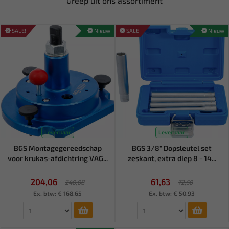
Greep uit ons assortiment
SALE!
Nieuw
SALE!
Nieuw
Leverbaar
Leverbaar
BGS Montagegereedschap
BGS 3/8" Dopsleutel set
voor krukas-afdichtring VAG...
zeskant, extra diep 8 - 14...
204,06
61,63
240,08
72,50
Ex. btw: € 168,65
Ex. btw: € 50,93