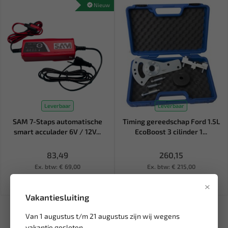
Nieuw
Leverbaar
Leverbaar
SAM 7-Staps automatische
Timing gereedschap Ford 1.5L
smart acculader 6V / 12V...
EcoBoost 3 cilinder 1...
83,49
260,15
Ex. btw: € 69,00
Ex. btw: € 215,00
×
Vakantiesluiting
Van 1 augustus t/m 21 augustus zijn wij wegens
vakantie gesloten.