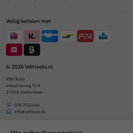
Veilig betalen met
© 2026 Vdhtools.nl
VDH Tools
Industrieweg 14 A
2712LB Zoetermeer
079-7502444
info@vdhtools.nl
KVK: 27327513
BTW: NL819958657B01
We gebruiken cookies