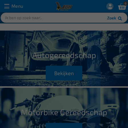
0
Menu
Zoek
Autogereedschap
Bekijken
Motorbike Gereedschap