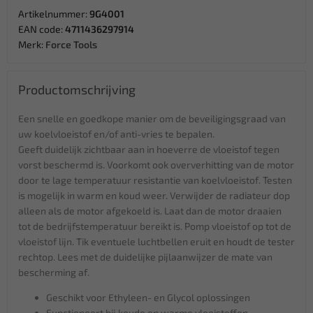
Artikelnummer:
9G4001
EAN code:
4711436297914
Merk:
Force Tools
Productomschrijving
Een snelle en goedkope manier om de beveiligingsgraad van
uw koelvloeistof en/of anti-vries te bepalen.
Geeft duidelijk zichtbaar aan in hoeverre de vloeistof tegen
vorst beschermd is. Voorkomt ook oververhitting van de motor
door te lage temperatuur resistantie van koelvloeistof. Testen
is mogelijk in warm en koud weer. Verwijder de radiateur dop
alleen als de motor afgekoeld is. Laat dan de motor draaien
tot de bedrijfstemperatuur bereikt is. Pomp vloeistof op tot de
vloeistof lijn. Tik eventuele luchtbellen eruit en houdt de tester
rechtop. Lees met de duidelijke pijlaanwijzer de mate van
bescherming af.
Geschikt voor Ethyleen- en Glycol oplossingen
Functioneert bij koude en warme vloeistoffen