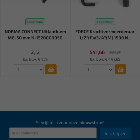
Leverbaar
Leverbaar
NORMA CONNECT Uitlaatklem
FORCE Krachtvermeerderaar
M8-50 mm N-1520000050
1/2''(F)x3/4''(M) 1500 N...
2,12
541,66
637,25
Ex. btw: € 1,75
Ex. btw: € 447,65
Schrijf je in voor onze
nieuwsbrief
Inschrijven