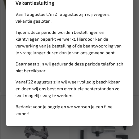
Vakantiesluiting
Van 1 augustus t/m 21 augustus zijn wij wegens
vakantie gesloten.
Tijdens deze periode worden bestellingen en
Leverbaar
Leverbaar
klantvragen beperkt verwerkt. Hierdoor kan de
verwerking van je bestelling of de beantwoording van
GEKO Dekzeil 2x4m bruin
STEEKZEKERING NORM SHO-
je vraag langer duren dan je van ons gewend bent.
extra dik 200g/m² G70706
BLO 20A (10 ST) SF1920
Daarnaast zijn wij gedurende deze periode telefonisch
17,94
23,26
niet bereikbaar.
Ex. btw: € 14,83
Ex. btw: € 19,22
Vanaf 22 augustus zijn wij weer volledig beschikbaar
en doen wij ons best om eventuele achterstanden zo
snel mogelijk weg te werken.
SALE!
Bedankt voor je begrip en we wensen je een fijne
zomer!