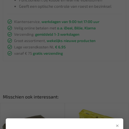
Geeft een optische controle van roest en bezinksel
Klantenservice,
werkdagen van 9:00 tot 17:00 uur
Veilig online betalen met
o.a. iDeal, Billie, Klarna
Verzending:
gemiddeld 1-3 werkdagen
Groot assortiment,
wekelijks nieuwe producten
Lage verzendkosten NL
€ 6,95
vanaf € 75
gratis verzending
Misschien ook interessant:
×