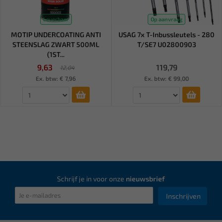
Leverbaar
Op aanvraag
MOTIP UNDERCOATING ANTI
USAG 7x T-Inbussleutels - 280
STEENSLAG ZWART 500ML
T/SE7 U02800903
(1ST...
9,63
119,79
12,04
Ex. btw: € 7,96
Ex. btw: € 99,00
Schrijf je in voor onze
nieuwsbrief
Inschrijven