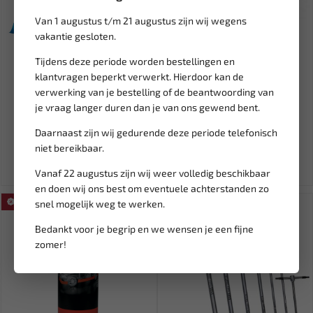
Van 1 augustus t/m 21 augustus zijn wij wegens
vakantie gesloten.
Tijdens deze periode worden bestellingen en
Leverbaar
Leverbaar
klantvragen beperkt verwerkt. Hierdoor kan de
HPX 6200 Repair Duct tape
FORCE Spanrol blokkeer
verwerking van je bestelling of de beantwoording van
licht blauw 48mm x 25 me...
gereedschap VAG 1.4 / 1.9...
je vraag langer duren dan je van ons gewend bent.
9,95
15,27
17,97
Daarnaast zijn wij gedurende deze periode telefonisch
Ex. btw: € 8,22
Ex. btw: € 12,62
niet bereikbaar.
Vanaf 22 augustus zijn wij weer volledig beschikbaar
en doen wij ons best om eventuele achterstanden zo
SALE!
snel mogelijk weg te werken.
Bedankt voor je begrip en we wensen je een fijne
zomer!