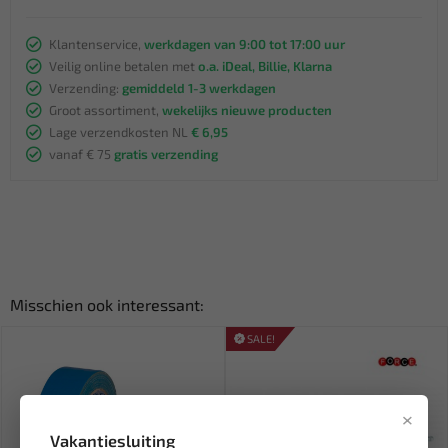
Klantenservice,
werkdagen van 9:00 tot 17:00 uur
Veilig online betalen met
o.a. iDeal, Billie, Klarna
Verzending:
gemiddeld 1-3 werkdagen
Groot assortiment,
wekelijks nieuwe producten
Lage verzendkosten NL
€ 6,95
vanaf € 75
gratis verzending
Misschien ook interessant:
SALE!
×
Vakantiesluiting