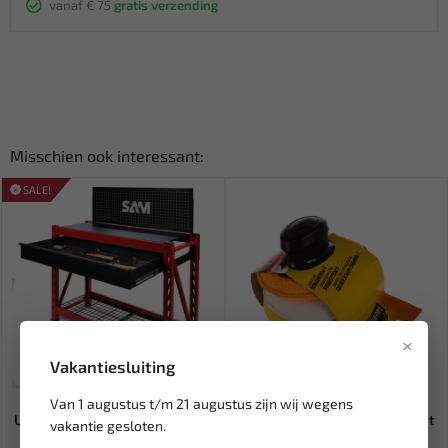
vanaf € 75
gratis verzending
Misschien ook interessant:
SALE!
×
Vakantiesluiting
Leverbaar
Leverbaar
Van 1 augustus t/m 21 augustus zijn wij wegens
Ultra compacte werkbank met
ARMOR ALL Polijstpad set met
vakantie gesloten.
150 gereedschappen CPP...
handgreep 3-delig 400...