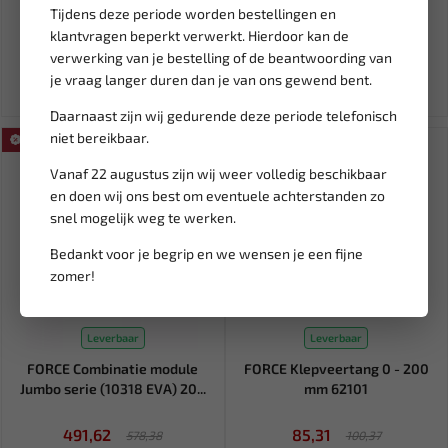
Tijdens deze periode worden bestellingen en
klantvragen beperkt verwerkt. Hierdoor kan de
724,79
7,49
1.813,79
verwerking van je bestelling of de beantwoording van
Ex. btw: € 599,00
Ex. btw: € 6,19
je vraag langer duren dan je van ons gewend bent.
Daarnaast zijn wij gedurende deze periode telefonisch
niet bereikbaar.
SALE!
SALE!
Vanaf 22 augustus zijn wij weer volledig beschikbaar
en doen wij ons best om eventuele achterstanden zo
snel mogelijk weg te werken.
Bedankt voor je begrip en we wensen je een fijne
zomer!
Leverbaar
Leverbaar
FORCE Combinatie module
FORCE Klepveertang 0 - 200
Jumbo serie (10318 EVA) 20...
mm 62101
491,62
85,31
578,38
100,37