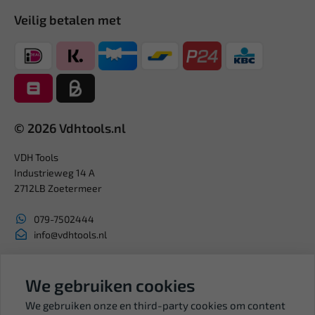
Veilig betalen met
© 2026 Vdhtools.nl
VDH Tools
Industrieweg 14 A
2712LB Zoetermeer
079-7502444
info@vdhtools.nl
KVK: 27327513
BTW: NL819958657B01
We gebruiken cookies
We gebruiken onze en third-party cookies om content