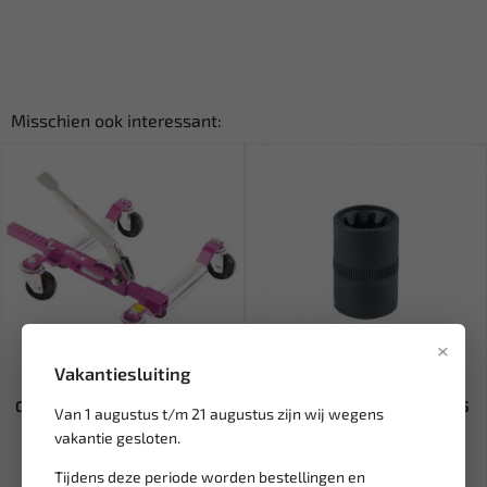
Misschien ook interessant:
×
Vakantiesluiting
Leverbaar
Leverbaar
GoJak 5211 Autoverplaatsers 2
FORCE 3/8" Remklauw dop 15
Van 1 augustus t/m 21 augustus zijn wij wegens
stuks 1x L + 1x R G5...
mm / 10-kant 9B0402A
vakantie gesloten.
Tijdens deze periode worden bestellingen en
965,58
12,04