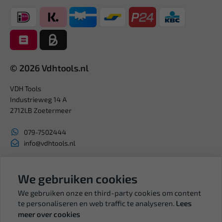
© 2026 Vdhtools.nl
VDH Tools
Industrieweg 14 A
2712LB Zoetermeer
079-7502444
info@vdhtools.nl
KVK: 27327513
BTW: NL819958657B01
We gebruiken cookies
We gebruiken onze en third-party cookies om content
te personaliseren en web traffic te analyseren.
Lees
meer over cookies