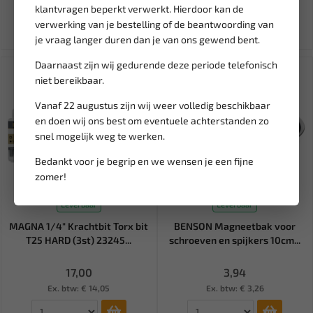
klantvragen beperkt verwerkt. Hierdoor kan de
Ex. btw: € 798,00
Ex. btw: € 9,95
verwerking van je bestelling of de beantwoording van
je vraag langer duren dan je van ons gewend bent.
Daarnaast zijn wij gedurende deze periode telefonisch
niet bereikbaar.
Vanaf 22 augustus zijn wij weer volledig beschikbaar
en doen wij ons best om eventuele achterstanden zo
snel mogelijk weg te werken.
Bedankt voor je begrip en we wensen je een fijne
zomer!
Leverbaar
Leverbaar
MAGNA 1/4" Krachtbit Torx bit
BENSON Magneetbak voor
T25 HARD (3st) 23245...
schroeven en spijkers 10cm...
17,00
3,94
Ex. btw: € 14,05
Ex. btw: € 3,26