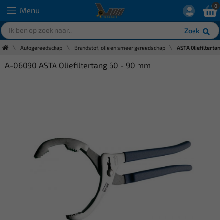
0
Menu
Zoek
Autogereedschap
Brandstof, olie en smeer gereedschap
ASTA Oliefilterta
A-06090 ASTA Oliefiltertang 60 - 90 mm