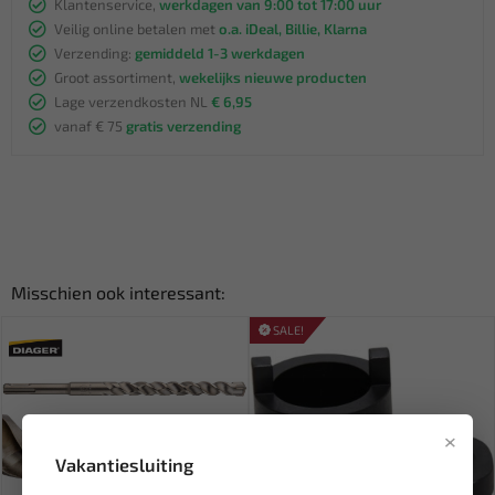
Klantenservice,
werkdagen van 9:00 tot 17:00 uur
Veilig online betalen met
o.a. iDeal, Billie, Klarna
Verzending:
gemiddeld 1-3 werkdagen
Groot assortiment,
wekelijks nieuwe producten
Lage verzendkosten NL
€ 6,95
vanaf € 75
gratis verzending
Misschien ook interessant:
SALE!
×
Vakantiesluiting