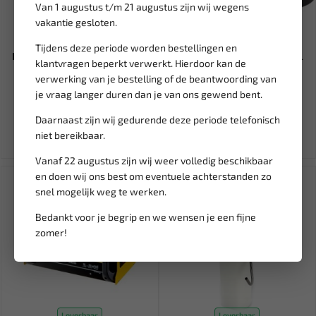
Van 1 augustus t/m 21 augustus zijn wij wegens
vakantie gesloten.
Leverbaar
Leverbaar
Tijdens deze periode worden bestellingen en
Diager Booster-Plus SDS-Plus
BGS Nokkenas blokkeer Tool
klantvragen beperkt verwerkt. Hierdoor kan de
betonboor 20mm 460mm...
voor 1.3 JTD diesel 914...
verwerking van je bestelling of de beantwoording van
je vraag langer duren dan je van ons gewend bent.
54,95
27,43
32,27
Daarnaast zijn wij gedurende deze periode telefonisch
Ex. btw: € 45,41
Ex. btw: € 22,67
niet bereikbaar.
Vanaf 22 augustus zijn wij weer volledig beschikbaar
en doen wij ons best om eventuele achterstanden zo
snel mogelijk weg te werken.
Bedankt voor je begrip en we wensen je een fijne
zomer!
Leverbaar
Leverbaar