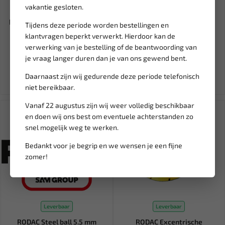
vakantie gesloten.
Leverbaar
Leverbaar
RODAC 1/2" Ratelsleutel mini
FORCE 1/2" Losse dop 13mm
Tijdens deze periode worden bestellingen en
68 Nm High/low RC590
(6-kant) 54513
klantvragen beperkt verwerkt. Hierdoor kan de
verwerking van je bestelling of de beantwoording van
163,35
2,62
326,70
3,09
je vraag langer duren dan je van ons gewend bent.
Ex. btw: € 135,00
Ex. btw: € 2,17
Daarnaast zijn wij gedurende deze periode telefonisch
niet bereikbaar.
Vanaf 22 augustus zijn wij weer volledig beschikbaar
SALE!
en doen wij ons best om eventuele achterstanden zo
snel mogelijk weg te werken.
Bedankt voor je begrip en we wensen je een fijne
zomer!
Leverbaar
Leverbaar
RODAC Steel ball 5.5 mm
RODAC Excentrische