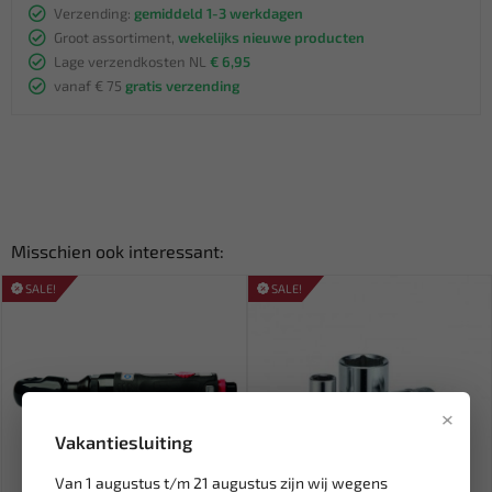
Verzending:
gemiddeld 1-3 werkdagen
Groot assortiment,
wekelijks nieuwe producten
Lage verzendkosten NL
€ 6,95
vanaf € 75
gratis verzending
Misschien ook interessant:
SALE!
SALE!
×
Vakantiesluiting
Van 1 augustus t/m 21 augustus zijn wij wegens