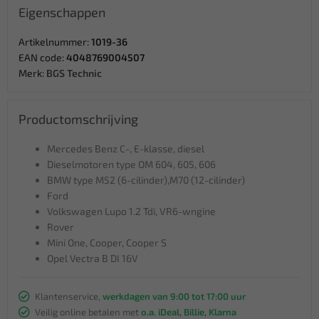
Eigenschappen
Artikelnummer:
1019-36
EAN code:
4048769004507
Merk:
BGS Technic
Productomschrijving
Mercedes Benz C-, E-klasse, diesel
Dieselmotoren type OM 604, 605, 606
BMW type M52 (6-cilinder),M70 (12-cilinder)
Ford
Volkswagen Lupo 1.2 Tdi, VR6-wngine
Rover
Mini One, Cooper, Cooper S
Opel Vectra B DI 16V
Klantenservice,
werkdagen van 9:00 tot 17:00 uur
Veilig online betalen met
o.a. iDeal, Billie, Klarna