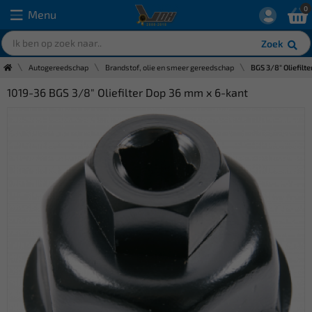
0
Menu
Zoek
Autogereedschap
Brandstof, olie en smeer gereedschap
BGS 3/8" Oliefilt
1019-36 BGS 3/8" Oliefilter Dop 36 mm x 6-kant