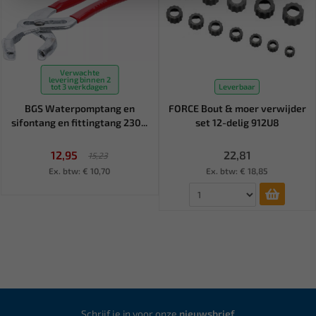
Verwachte
levering binnen 2
tot 3 werkdagen
Leverbaar
BGS Waterpomptang en
FORCE Bout & moer verwijder
sifontang en fittingtang 230...
set 12-delig 912U8
12,95
22,81
15,23
Ex. btw: € 10,70
Ex. btw: € 18,85
Schrijf je in voor onze
nieuwsbrief