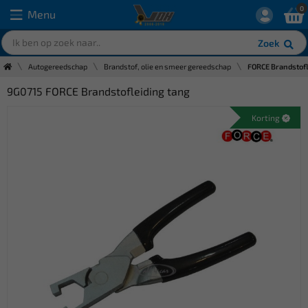
0
Menu
Zoek
Autogereedschap
Brandstof, olie en smeer gereedschap
FORCE Brandstofl
9G0715 FORCE Brandstofleiding tang
Korting