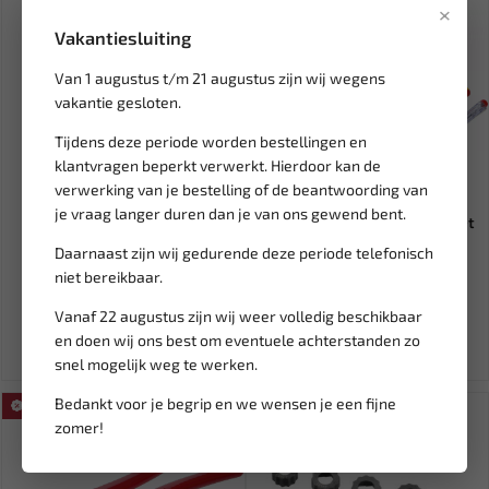
×
Vakantiesluiting
Van 1 augustus t/m 21 augustus zijn wij wegens
vakantie gesloten.
Tijdens deze periode worden bestellingen en
klantvragen beperkt verwerkt. Hierdoor kan de
verwerking van je bestelling of de beantwoording van
Leverbaar
Leverbaar
je vraag langer duren dan je van ons gewend bent.
FORCE Gloeibougie diagnose
BGS VDE schroevendraaier set
apparaat 12V 885G01
8-delig BGS-35838
Daarnaast zijn wij gedurende deze periode telefonisch
niet bereikbaar.
52,14
22,54
61,35
26,52
Vanaf 22 augustus zijn wij weer volledig beschikbaar
Ex. btw: € 43,10
Ex. btw: € 18,63
en doen wij ons best om eventuele achterstanden zo
snel mogelijk weg te werken.
Bedankt voor je begrip en we wensen je een fijne
SALE!
zomer!