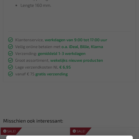
Lengte 160 mm.
Klantenservice,
werkdagen van 9:00 tot 17:00 uur
Veilig online betalen met
o.a. iDeal, Billie, Klarna
Verzending:
gemiddeld 1-3 werkdagen
Groot assortiment,
wekelijks nieuwe producten
Lage verzendkosten NL
€ 6,95
vanaf € 75
gratis verzending
Misschien ook interessant:
SALE!
SALE!