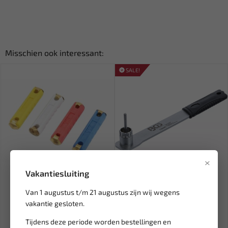
Misschien ook interessant:
SALE!
×
Leverbaar
Leverbaar
Vakantiesluiting
ASTA Steenzekering
BGS Borgringsleutel met
Van 1 augustus t/m 21 augustus zijn wij wegens
assortiment naar keramisch
centreerpen 70065
vakantie gesloten.
mode...
3,94
24,89
Tijdens deze periode worden bestellingen en
29,28