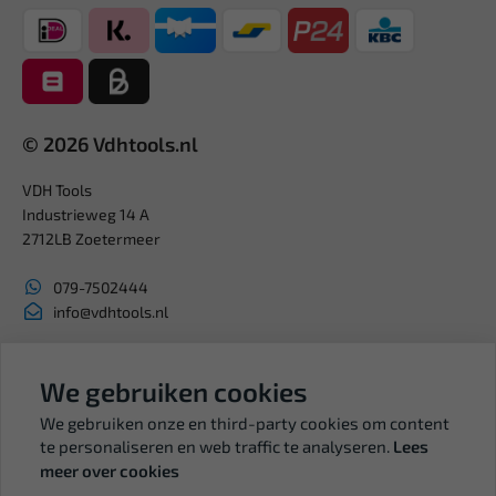
© 2026 Vdhtools.nl
VDH Tools
Industrieweg 14 A
2712LB Zoetermeer
079-7502444
info@vdhtools.nl
KVK: 27327513
BTW: NL819958657B01
We gebruiken cookies
We gebruiken onze en third-party cookies om content
te personaliseren en web traffic te analyseren.
Lees
meer over cookies
Volg ons