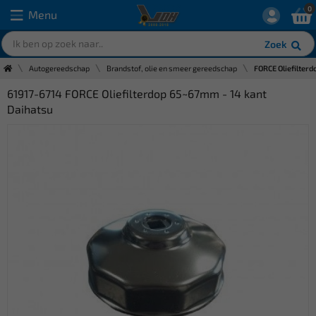
0
Menu
Zoek
Autogereedschap
Brandstof, olie en smeer gereedschap
FORCE Oliefilter
61917-6714 FORCE Oliefilterdop 65~67mm - 14 kant
Daihatsu