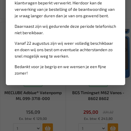
klantvragen beperkt verwerkt. Hierdoor kan de
Ex. btw: € 3,26
Ex. btw: € 20,57
verwerking van je bestelling of de beantwoording van
je vraag langer duren dan je van ons gewend bent.
Daarnaast zijn wij gedurende deze periode telefonisch
SALE!
niet bereikbaar.
Vanaf 22 augustus zijn wij weer volledig beschikbaar
en doen wij ons best om eventuele achterstanden zo
snel mogelijk weg te werken.
Bedankt voor je begrip en we wensen je een fijne
zomer!
Leverbaar
Leverbaar
MECLUBE Adblue® Vatenpomp
BGS Timingset M62 Vanos -
ML 099-3718-000
8602 8602
156,09
295,00
331,32
Ex. btw: € 129,00
Ex. btw: € 243,80