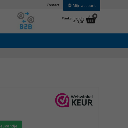
Contact
Mijn account
0
Winkelmandje
€ 0,00
nkelmandje