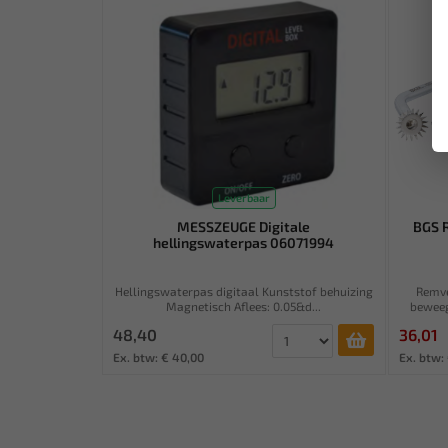
Leverbaar
MESSZEUGE Digitale
BGS 
hellingswaterpas 06071994
Hellingswaterpas digitaal Kunststof behuizing
Remv
Magnetisch Aflees: 0.05&d...
beweeg
48,40
36,01
Ex. btw: € 40,00
Ex. btw: