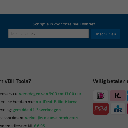
Schrijf je in voor onze
nieuwsbrief
Inschrijven
m VDH Tools?
Veilig betalen
enservice,
werkdagen van 9:00 tot 17:00 uur
g online betalen met
o.a. iDeal, Billie, Klarna
nding:
gemiddeld 1-3 werkdagen
 assortiment,
wekelijks nieuwe producten
verzendkosten NL
€ 6,95