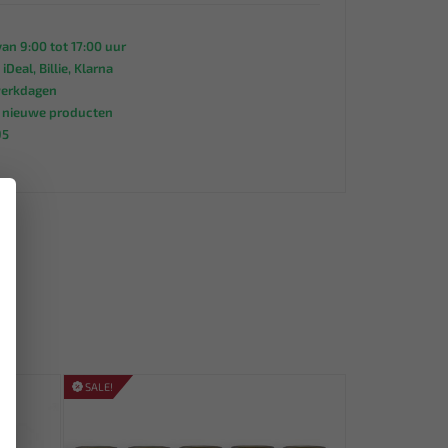
an 9:00 tot 17:00 uur
 iDeal, Billie, Klarna
werkdagen
s nieuwe producten
95
×
SALE!