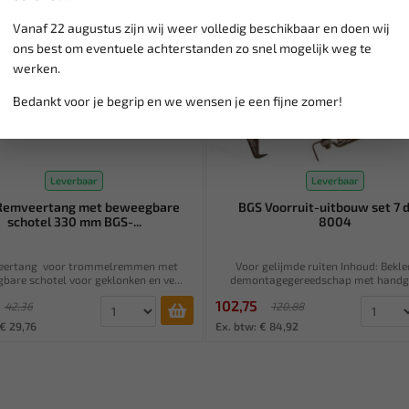
Vanaf 22 augustus zijn wij weer volledig beschikbaar en doen wij
ons best om eventuele achterstanden zo snel mogelijk weg te
werken.
Bedankt voor je begrip en we wensen je een fijne zomer!
Leverbaar
Leverbaar
Remveertang met beweegbare
BGS Voorruit-uitbouw set 7 d
schotel 330 mm BGS-...
8004
eertang voor trommelremmen met
Voor gelijmde ruiten Inhoud: Bekle
bare schotel voor geklonken en ve...
demontagegereedschap met handgr
102,75
42,36
120,88
 € 29,76
Ex. btw: € 84,92