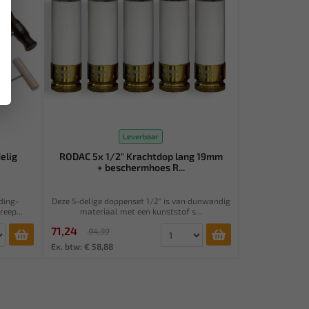
Leverbaar
elig
RODAC 5x 1/2" Krachtdop lang 19mm
+ beschermhoes R...
ding-
Deze 5-delige doppenset 1/2" is van dunwandig
eep...
materiaal met een kunststof s...
71,24
94,99
Ex. btw: € 58,88