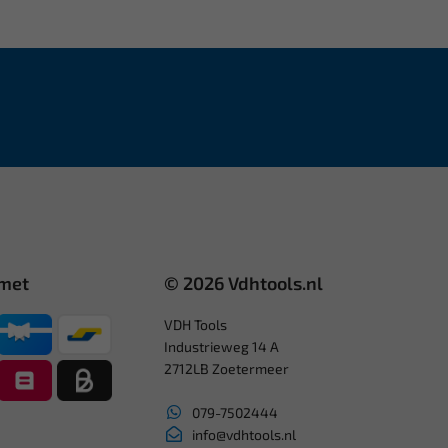
 met
© 2026 Vdhtools.nl
VDH Tools
Industrieweg 14 A
2712LB Zoetermeer
079-7502444
info@vdhtools.nl