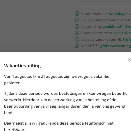
Klantenservice,
werkdagen v
Veilig online betalen met
o.a.
Verzending:
gemiddeld 1-3 
Groot assortiment,
wekelijk
Lage verzendkosten NL
€ 6,
vanaf € 75
gratis verzending
Vakantiesluiting
Van 1 augustus t/m 21 augustus zijn wij wegens vakantie
gesloten.
Tijdens deze periode worden bestellingen en klantvragen beperkt
verwerkt. Hierdoor kan de verwerking van je bestelling of de
beantwoording van je vraag langer duren dan je van ons gewend
bent.
SALE!
Daarnaast zijn wij gedurende deze periode telefonisch niet
bereikbaar.