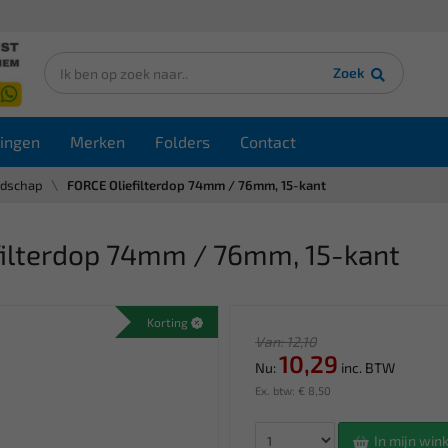
Zoek
ingen
Merken
Folders
Contact
edschap
FORCE Oliefilterdop 74mm / 76mm, 15-kant
filterdop 74mm / 76mm, 15-kant
Korting
Van: 12,10
10,29
Nu:
inc. BTW
Ex. btw: € 8,50
In mijn wi