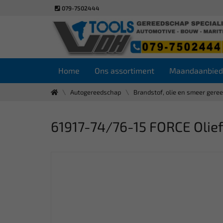
079-7502444
Home
Ons assortiment
Maandaanbied
Autogereedschap
Brandstof, olie en smeer gere
61917-74/76-15 FORCE Olie