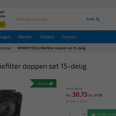
Zoek
ingen
Merken
Folders
Contact
edschap
WEBER TOOLS Oliefilter doppen set 15-delig
filter doppen set 15-delig
Korting
Van: 36,18
30,75
Nu:
inc. BTW
Ex. btw: € 25,42
In mijn wi