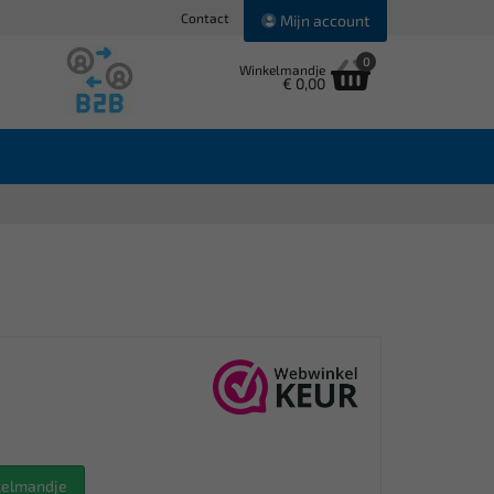
Contact
Mijn account
0
Winkelmandje
€ 0,00
nkelmandje