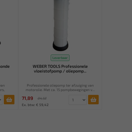
Leverbaar
sonde
WEBER TOOLS Professionele
vloeistofpomp / oliepomp...
van
Professionele oliepomp ter afzuiging van
rs,
motorolie. Met ca. 15 pompbewegingen v...
71,89
84,58
Ex. btw: € 59,42