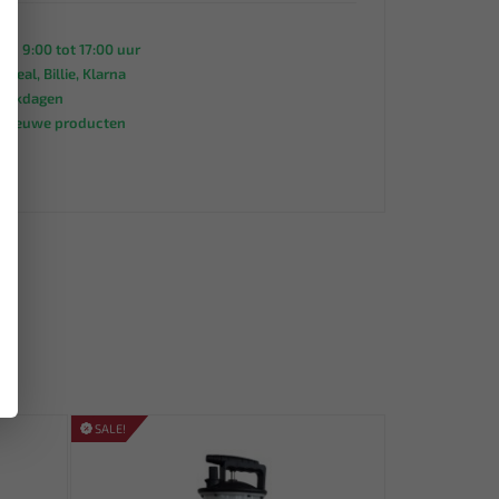
an 9:00 tot 17:00 uur
 iDeal, Billie, Klarna
werkdagen
s nieuwe producten
95
SALE!