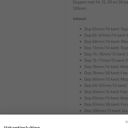
Doppen met 14, 15, 30 en 36 kan
100mm.
Inhoud:
Dop 65mm/14 kant: Toyo
Dop 65~67mm/14 kant: 
Dop 68mm/14 kant: Maz
Dop 73mm/14 kant: Toyot
Dop 74~76mm/15 kant: V
Dop 75~77mm/15 kant: Fi
Dop 76mm/14 kant: Moto
Dop 76mm/30 kant: Fiat,
Dop 80mm/15 kant: Mazd
Dop 80~82mm/15 kant: 
Dop 90mm/15 kant: Fiat
Dop 93mm/15 kant: Nissa
Dop 93mm/36 kant: Ford
Dop 100mm/15 kant: Isuz
1/2" Adapter
Vakantiesluiting