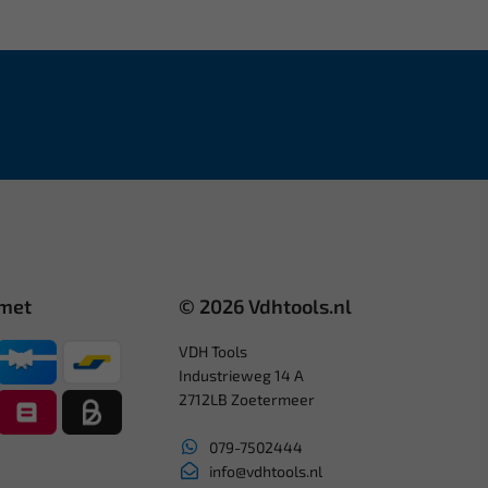
 met
© 2026 Vdhtools.nl
VDH Tools
Industrieweg 14 A
2712LB Zoetermeer
079-7502444
info@vdhtools.nl