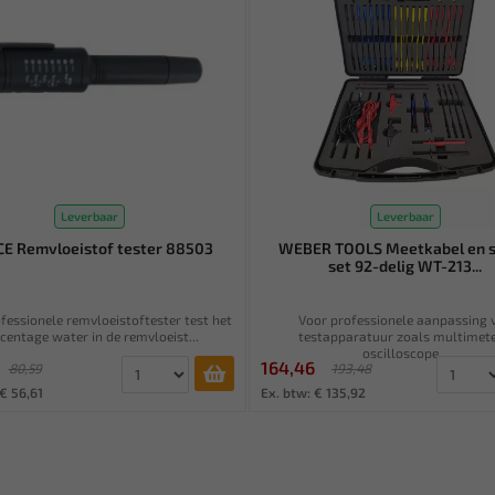
Leverbaar
Leverbaar
E Remvloeistof tester 88503
WEBER TOOLS Meetkabel en 
set 92-delig WT-213...
fessionele remvloeistoftester test het
Voor professionele aanpassing 
centage water in de remvloeist...
testapparatuur zoals multimete
oscilloscope...
164,46
80,59
193,48
€ 56,61
Ex. btw: € 135,92