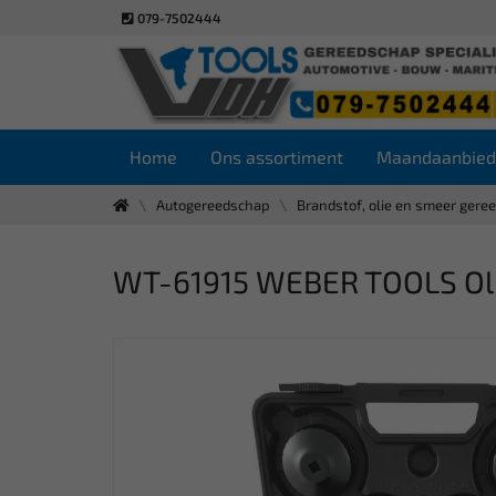
079-7502444
Home
Ons assortiment
Maandaanbied
Autogereedschap
Brandstof, olie en smeer gere
WT-61915 WEBER TOOLS Olie