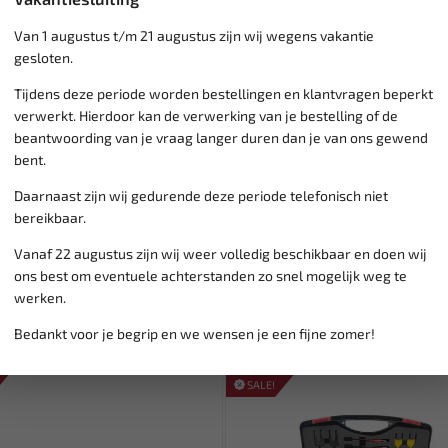
Van 1 augustus t/m 21 augustus zijn wij wegens vakantie
Klantenservice,
werkdagen v
gesloten.
Veilig online betalen met
o.a.
Verzending:
gemiddeld 1-3 
Tijdens deze periode worden bestellingen en klantvragen beperkt
Groot assortiment,
wekelijk
verwerkt. Hierdoor kan de verwerking van je bestelling of de
Lage verzendkosten NL
€ 6,
beantwoording van je vraag langer duren dan je van ons gewend
vanaf € 75
gratis verzending
bent.
Daarnaast zijn wij gedurende deze periode telefonisch niet
bereikbaar.
Vanaf 22 augustus zijn wij weer volledig beschikbaar en doen wij
ons best om eventuele achterstanden zo snel mogelijk weg te
werken.
Bedankt voor je begrip en we wensen je een fijne zomer!
SALE!