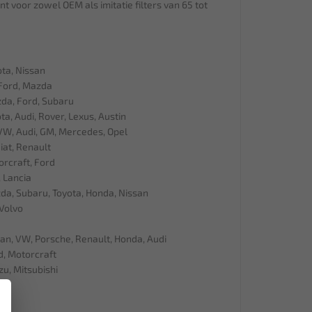
t voor zowel OEM als imitatie filters van 65 tot
ta, Nissan
Ford, Mazda
da, Ford, Subaru
a, Audi, Rover, Lexus, Austin
W, Audi, GM, Mercedes, Opel
at, Renault
rcraft, Ford
 Lancia
a, Subaru, Toyota, Honda, Nissan
Volvo
n, VW, Porsche, Renault, Honda, Audi
, Motorcraft
u, Mitsubishi
×