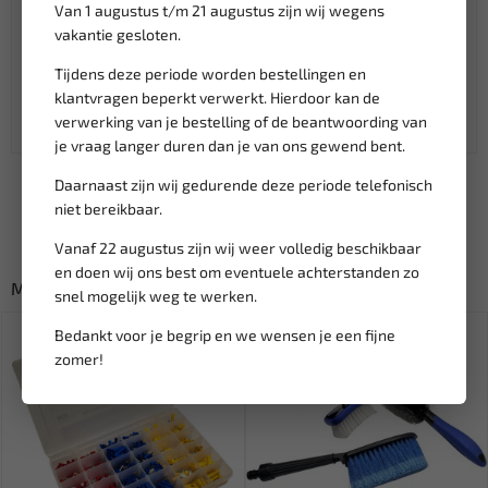
Klantenservice,
werkdagen van 9:00 tot 17:00 uur
Van 1 augustus t/m 21 augustus zijn wij wegens
Veilig online betalen met
o.a. iDeal, Billie, Klarna
vakantie gesloten.
Verzending:
gemiddeld 1-3 werkdagen
Tijdens deze periode worden bestellingen en
Groot assortiment,
wekelijks nieuwe producten
klantvragen beperkt verwerkt. Hierdoor kan de
Lage verzendkosten NL
€ 6,95
verwerking van je bestelling of de beantwoording van
vanaf € 75
gratis verzending
je vraag langer duren dan je van ons gewend bent.
Daarnaast zijn wij gedurende deze periode telefonisch
niet bereikbaar.
Vanaf 22 augustus zijn wij weer volledig beschikbaar
en doen wij ons best om eventuele achterstanden zo
Misschien ook interessant:
snel mogelijk weg te werken.
Bedankt voor je begrip en we wensen je een fijne
zomer!