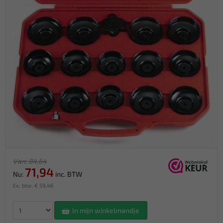
Van: 84,64
71,94
Nu:
inc. BTW
Ex. btw: € 59,46
In mijn winkelmandje