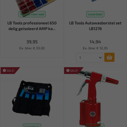
Niet op voorraad
Leverbaar
LB Tools professioneel 650
LB Tools Autowasborstel set
delig geïsoleerd AMP ka...
LB1276
39,95
14,94
Ex. btw: € 33,02
Ex. btw: € 12,35
SALE!
SALE!
Leverbaar
Leverbaar