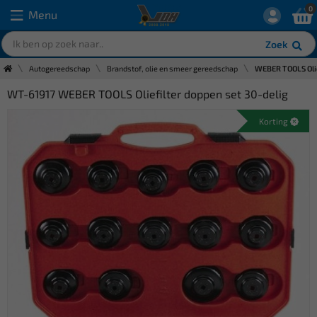
0
Menu
Zoek
Autogereedschap
Brandstof, olie en smeer gereedschap
WEBER TOOLS Olie
WT-61917 WEBER TOOLS Oliefilter doppen set 30-delig
Korting