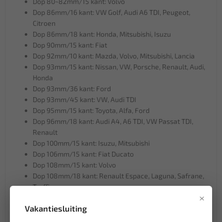
Dop 80~82mm/15 kant: Volvo
Dop 86mm/16 kant: VW Golf, Audi A6 TDI, Peugeot,
Citroen
Dop 86mm/18 kant: Honda, Mitsubishi, Isuzu
Dop 90mm/15 kant: Fiat
Dop 92mm/10 kant: Mazda, Volvo, Mitsubishi, Lancia
Dop 93mm/15 kant: Nissan, VW, Porsche, Renault, Audi,
Honda
Dop 93mm/36 kant: Ford
Dop 93mm/45 kant: VW, Audi TDI
Dop 95mm/15 kant: Toyota, Alfa, Ford
Dop 96mm/18 kant: Audi A4, A6 TDI, VW Passat TDI,
Renault
Dop 100mm/15 kant: Isuzu, Mitsubishi
Dop 106mm/15 kant: Fiat Ducato
Dop 108mm/15 kant: Volvo
Dop 108mm/18 kant: Renault Espace, Laguna, Safrane,
Traffic
×
3/8" & 1/2" Adapter
Vakantiesluiting