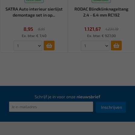
SATRA Auto interieur sierlijst
RODAC Blindklinknageltang
demontage set in op...
2.4 - 6.4 mm RC192
8,95
1.121,67
9,95
1.231,78
Ex. btw: € 7,40
Ex. btw: € 927,00
Schrijf je in voor onze
nieuwsbrief
Inschrijven