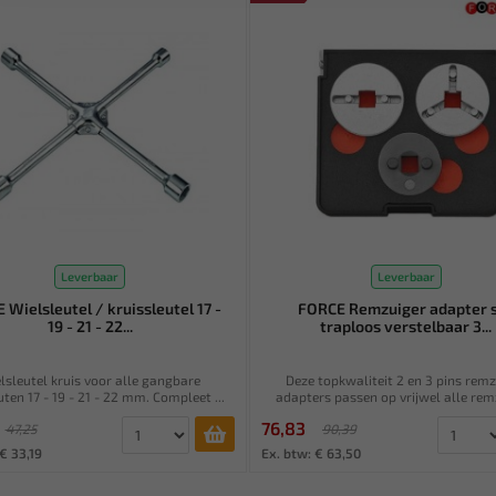
Leverbaar
Leverbaar
 Wielsleutel / kruissleutel 17 -
FORCE Remzuiger adapter 
19 - 21 - 22...
traploos verstelbaar 3...
lsleutel kruis voor alle gangbare
Deze topkwaliteit 2 en 3 pins remz
ten 17 - 19 - 21 - 22 mm. Compleet ...
adapters passen op vrijwel alle remz
76,83
47,25
90,39
€ 33,19
Ex. btw: € 63,50