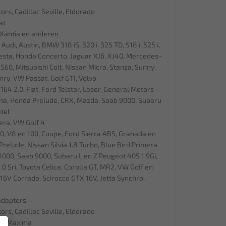
rs, Cadillac Seville, Eldorado
at
 Xantia en anderen
di, Austin, BMW 318 iS, 320 i, 325 TD, 518 i, 525 i,
Fiesta, Honda Concerto, Jaguar XJ6, XJ40, Mercedes-
 560, Mitsubishi Colt, Nissan Micra, Stanza, Sunny,
ry, VW Passat, Golf GTI, Volvo
4 2.0, Fiat, Ford Telstar, Laser, General Motors
ina, Honda Prelude, CRX, Mazda, Saab 9000, Subaru
tel
era, VW Golf 4
0, V8 en 100, Coupe, Ford Sierra ABS, Granada en
Prelude, Nissan Silvia 1.8 Turbo, Blue Bird Primera
r 8000, Saab 9000, Subaru L en Z Peugeot 405 1.9Gi,
 2.0 Sri, Toyota Celica, Corolla GT, MR2, VW Golf en
, 16V Corrado, Scirocco GTX 16V, Jetta Synchro,
adapters
rs, Cadillac Seville, Eldorado
an, Maxima