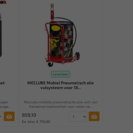
Leverbaar
set
MECLUBE Mobiel Pneumatisch olie
vulsysteem voor 18...
uiger
Meclube mobiele pneumatische olie-unit van
uige...
Italiaanse topkwaliteit voor vaten va...
859,10
Ex. btw: € 710,00