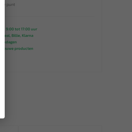
×
che punt
an 9:00 tot 17:00 uur
 iDeal, Billie, Klarna
werkdagen
s nieuwe producten
95