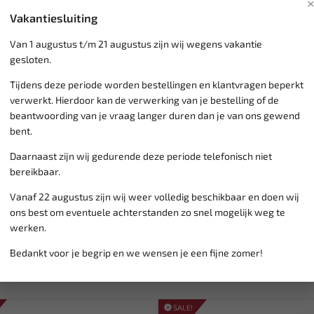
Knop met een magnetis
Vakantiesluiting
Van 1 augustus t/m 21 augustus zijn wij wegens vakantie
gesloten.
Klantenservice,
werkdagen v
Tijdens deze periode worden bestellingen en klantvragen beperkt
Veilig online betalen met
o.a.
verwerkt. Hierdoor kan de verwerking van je bestelling of de
Verzending:
gemiddeld 1-3 
beantwoording van je vraag langer duren dan je van ons gewend
Groot assortiment,
wekelijk
bent.
Lage verzendkosten NL
€ 6,
vanaf € 75
gratis verzending
Daarnaast zijn wij gedurende deze periode telefonisch niet
bereikbaar.
Vanaf 22 augustus zijn wij weer volledig beschikbaar en doen wij
ons best om eventuele achterstanden zo snel mogelijk weg te
werken.
Bedankt voor je begrip en we wensen je een fijne zomer!
SALE!