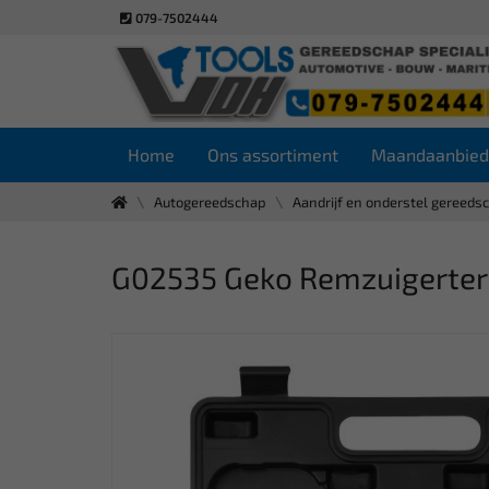
079-7502444
Home
Ons assortiment
Maandaanbied
Autogereedschap
Aandrijf en onderstel gereeds
G02535 Geko Remzuigerter