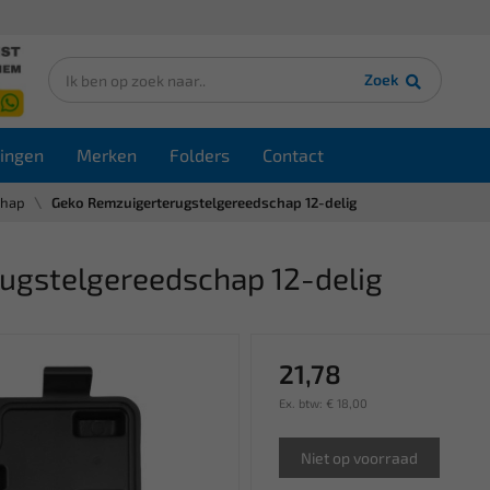
Zoek
ingen
Merken
Folders
Contact
chap
Geko Remzuigerterugstelgereedschap 12-delig
ugstelgereedschap 12-delig
21,78
Ex. btw: € 18,00
Niet op voorraad