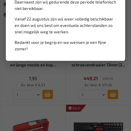
Daarnaast zijn wij gedurende deze periode telefonisch
niet bereikbaar.
Vanaf 22 augustus zijn wij weer volledig beschikbaar
en doen wij ons best om eventuele achterstanden zo
snel mogelijk weg te werken.
Bedankt voor je begrip en we wensen je een fijne
zomer!
Leverbaar
Leverbaar
GEKO Blaaspistool met korte
RODAC Accu boormachine en
en lange nozzle en kop...
schroevendraaier 13mm (2...
7,95
449,21
598,95
Ex. btw: € 6,57
Ex. btw: € 371,25
SALE!