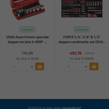
Leverbaar
Leverbaar
USAG Assortiment speciale
FORCE 1/4", 3/8" & 1/2"
doppen en bits X-GRIP -...
doppen combinatie set (EVA...
114,95
493,78
580,92
Ex. btw: € 95,00
Ex. btw: € 408,09
Schrijf je in voor onze
nieuwsbrief