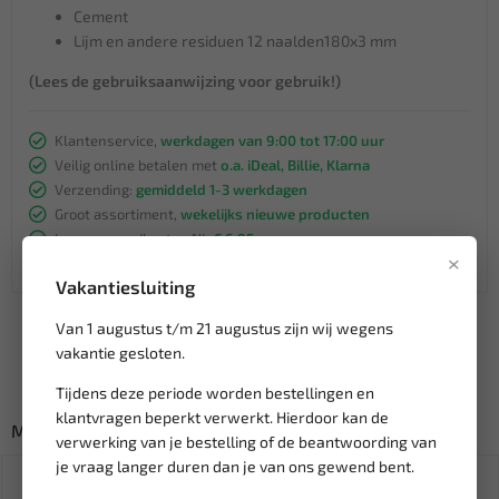
Cement
Lijm en andere residuen 12 naalden180x3 mm
(Lees de gebruiksaanwijzing voor gebruik!)
Klantenservice,
werkdagen van 9:00 tot 17:00 uur
Veilig online betalen met
o.a. iDeal, Billie, Klarna
Verzending:
gemiddeld 1-3 werkdagen
Groot assortiment,
wekelijks nieuwe producten
Lage verzendkosten NL
€ 6,95
×
vanaf € 75
gratis verzending
Vakantiesluiting
Van 1 augustus t/m 21 augustus zijn wij wegens
vakantie gesloten.
Tijdens deze periode worden bestellingen en
klantvragen beperkt verwerkt. Hierdoor kan de
Misschien ook interessant:
verwerking van je bestelling of de beantwoording van
je vraag langer duren dan je van ons gewend bent.
SALE!