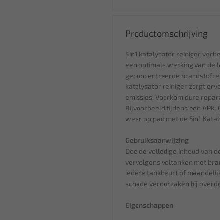
Productomschrijving
5in1 katalysator reiniger verb
een optimale werking van de l
geconcentreerde brandstofrein
katalysator reiniger zorgt erv
emissies. Voorkom dure repara
Bijvoorbeeld tijdens een APK. 
weer op pad met de 5in1 Kataly
Gebruiksaanwijzing
Doe de volledige inhoud van de
vervolgens voltanken met bran
iedere tankbeurt of maandelijk
schade veroorzaken bij overdo
Eigenschappen