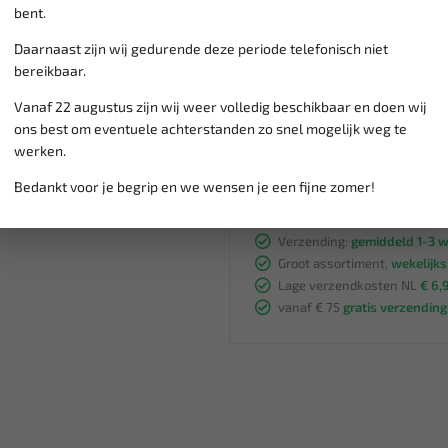
Voorkomen: heldere vlo
bent.
Kooktemperatuur @ 760m
Dampspanning bij 20 ° C 
Daarnaast zijn wij gedurende deze periode telefonisch niet
Dichtheid bij 20 ° C / g/
bereikbaar.
Viscositeit @ 40 ° C / mm
Vanaf 22 augustus zijn wij weer volledig beschikbaar en doen wij
Relatieve dichtheid: 0.80
ons best om eventuele achterstanden zo snel mogelijk weg te
werken.
Bedankt voor je begrip en we wensen je een fijne zomer!
Klantenservice,
werkdagen v
Veilig online betalen met
o.a.
Verzending:
gemiddeld 1-3 
Groot assortiment,
wekelijk
Lage verzendkosten NL
€ 6,
vanaf € 75
gratis verzending