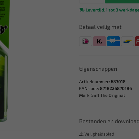
Levertijd: 1 tot 3 werkdag
Betaal veilig met
Eigenschappen
Artikelnummer:
687018
EAN code:
8718226870186
Merk:
5in1 The Original
Bestanden en downloa
Veiligheidsblad