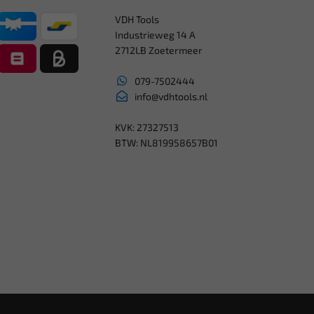
VDH Tools
Industrieweg 14 A
2712LB Zoetermeer
079-7502444
info@vdhtools.nl
KVK: 27327513
BTW: NL819958657B01