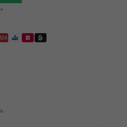
en
ds