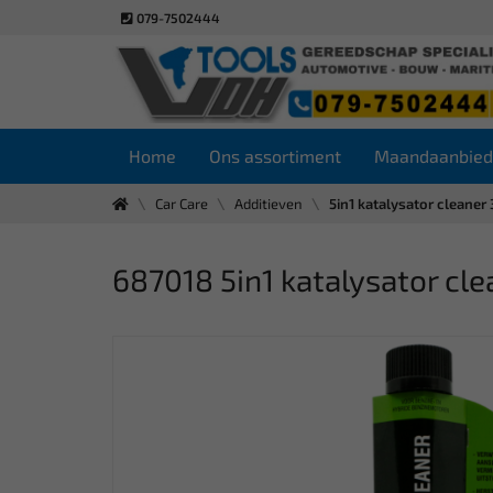
079-7502444
Home
Ons assortiment
Maandaanbied
Car Care
Additieven
5in1 katalysator cleaner
687018 5in1 katalysator cl