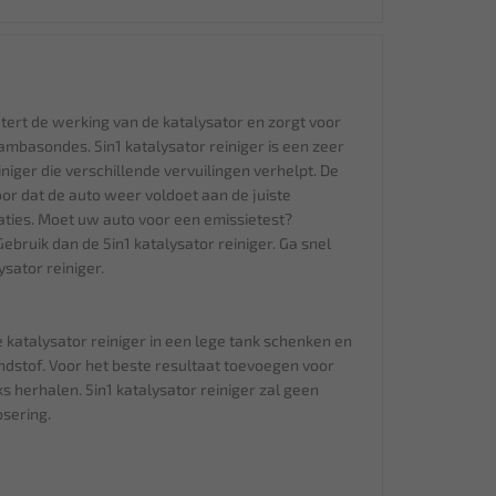
etert de werking van de katalysator en zorgt voor
ambasondes. 5in1 katalysator reiniger is een zeer
iger die verschillende vervuilingen verhelpt. De
oor dat de auto weer voldoet aan de juiste
ties. Moet uw auto voor een emissietest?
Gebruik dan de 5in1 katalysator reiniger. Ga snel
sator reiniger.
 katalysator reiniger in een lege tank schenken en
dstof. Voor het beste resultaat toevoegen voor
s herhalen. 5in1 katalysator reiniger zal geen
sering.