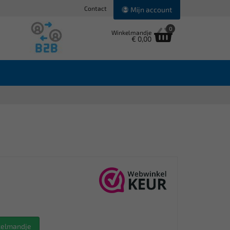
Contact
Mijn account
0
Winkelmandje
€ 0,00
nkelmandje