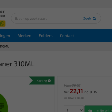
Zoek
ingen
Merken
Folders
Contact
 310ML
eaner 310ML
Korting
Van: 26,02
22,11
Nu:
inc. BTW
Ex. btw: € 18,28
In mijn wi