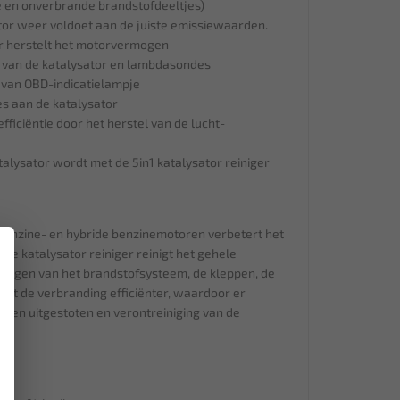
e en onverbrande brandstofdeeltjes)
tor weer voldoet aan de juiste emissiewaarden.
er herstelt het motorvermogen
 van de katalysator en lambdasondes
 van OBD-indicatielampje
s aan de katalysator
ficiëntie door het herstel van de lucht-
alysator wordt met de 5in1 katalysator reiniger
r benzine- en hybride benzinemotoren verbetert het
×
De katalysator reiniger reinigt het gehele
inigen van het brandstofsysteem, de kleppen, de
oopt de verbranding efficiënter, waardoor er
rden uitgestoten en verontreiniging van de