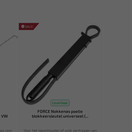
SALE!
Leverbaar
FORCE Nokkenas poelie
r VW
blokkeersleutel universeel (...
ap voor
Voor het tegenhouden of juist verdraaien van