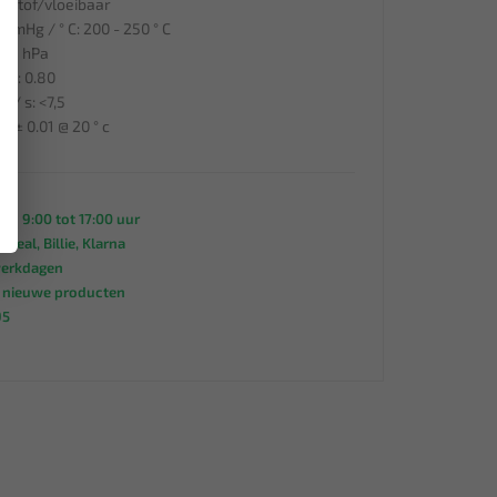
eistof/vloeibaar
mHg / ° C: 200 - 250 ° C
:<1 hPa
cm3: 0.80
2 / s: <7,5
0 ± 0.01 @ 20 ° c
an 9:00 tot 17:00 uur
 iDeal, Billie, Klarna
werkdagen
s nieuwe producten
95