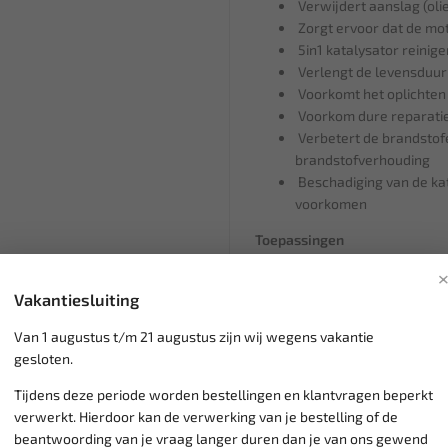
Verwijdert aanslag (oli
Zorgt ervoor dat de mo
5in1 katalysator reinig
Verlengt de levensduur
Voorkomt het oplichten
Voorkom dure reparatie
Verbetert de brandstofef
brandstofverhouding
Beschadiging van de kat
voorkomen
Toepassingen
5in1 katalysator reiniger voo
rendement van de katalysator. 
Vakantiesluiting
brandstofsysteem. Door het re
zuigers en de injectoren, verl
Van 1 augustus t/m 21 augustus zijn wij wegens vakantie
minder schadelijke stoffen wo
gesloten.
katalysator voorkomen wordt.
Tijdens deze periode worden bestellingen en klantvragen beperkt
Technische Data
verwerkt. Hierdoor kan de verwerking van je bestelling of de
beantwoording van je vraag langer duren dan je van ons gewend