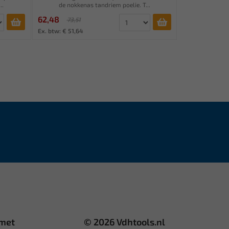
..
de nokkenas tandriem poelie. T...
62,48
73,51
Ex. btw: € 51,64
 met
© 2026 Vdhtools.nl