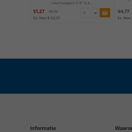
vrachtwagens 3/8'' 6-k...
51,27
44,77
60,32
Ex. btw: € 42,37
Ex. btw: 
Informatie
Waaro