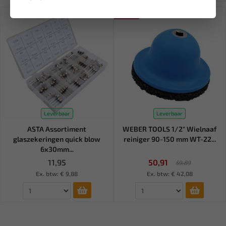
SALE!
Leverbaar
Leverbaar
ASTA Assortiment
WEBER TOOLS 1/2" Wielnaaf
glaszekeringen quick blow
reiniger 90-150 mm WT-22...
6x30mm...
11,95
50,91
59,89
Ex. btw: € 9,88
Ex. btw: € 42,08