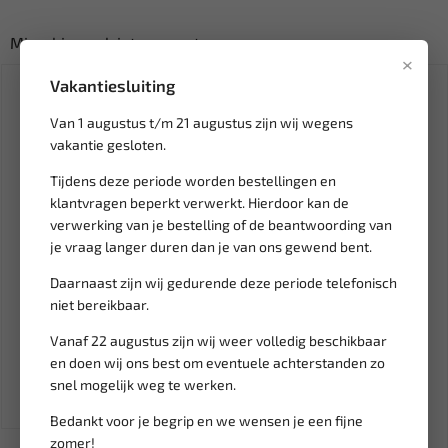
Misschien ook interessant:
×
SALE!
Vakantiesluiting
Van 1 augustus t/m 21 augustus zijn wij wegens
vakantie gesloten.
Tijdens deze periode worden bestellingen en
klantvragen beperkt verwerkt. Hierdoor kan de
verwerking van je bestelling of de beantwoording van
je vraag langer duren dan je van ons gewend bent.
Tijdelijk
uitverkocht
Leverbaar
Daarnaast zijn wij gedurende deze periode telefonisch
niet bereikbaar.
FORCE 1/2" Krachtdop voor
WEBER TOOLS Motorsteun
velg 14 mm (6-kant) 4458...
250 KG WT-2235
Vanaf 22 augustus zijn wij weer volledig beschikbaar
en doen wij ons best om eventuele achterstanden zo
12,16
483,29
568,58
snel mogelijk weg te werken.
Ex. btw: € 10,05
Ex. btw: € 399,41
Bedankt voor je begrip en we wensen je een fijne
zomer!