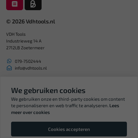
© 2026 Vdhtools.nl
VDH Tools
Industrieweg 14 A
2712LB Zoetermeer
079-7502444
info@vdhtools.nl
KVK: 27327513
BTW: NL819958657B01
We gebruiken cookies
We gebruiken onze en third-party cookies om content
te personaliseren en web traffic te analyseren.
Lees
meer over cookies
Volg ons
Cookies accepteren