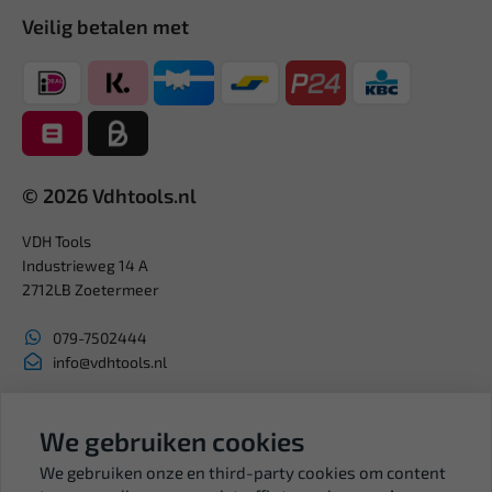
Veilig betalen met
© 2026 Vdhtools.nl
VDH Tools
Industrieweg 14 A
2712LB Zoetermeer
079-7502444
info@vdhtools.nl
KVK: 27327513
BTW: NL819958657B01
We gebruiken cookies
We gebruiken onze en third-party cookies om content