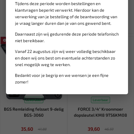
Tijdens deze periode worden bestellingen en
1.402,39
413,66
klantvragen beperkt verwerkt. Hierdoor kan de
1.444,74
486,66
verwerking van je bestelling of de beantwoording van
Ex. btw: € 1.159,00
Ex. btw: € 341,87
je vraag langer duren dan je van ons gewend bent.
Daarnaast zijn wij gedurende deze periode telefonisch
niet bereikbaar.
SALE!
SALE!
Vanaf 22 augustus zijn wij weer volledig beschikbaar
en doen wij ons best om eventuele achterstanden zo
snel mogelijk weg te werken.
Bedankt voor je begrip en we wensen je een fijne
zomer!
Leverbaar
Leverbaar
BGS Remleiding felsset 9-delig
FORCE 3/4" Kroonmoer
BGS-3060
dopsleutel KM8 9TS6KM08
35,60
39,60
41,88
46,59