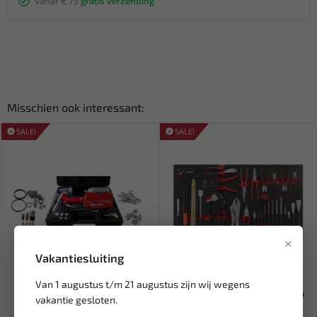
vanaf € 75
gratis verzending
Misschien ook interessant:
SALE!
SALE!
×
Vakantiesluiting
Leverbaar
Leverbaar
Van 1 augustus t/m 21 augustus zijn wij wegens
RODAC Blindklinknageltang
FORCE Tangen module Jumbo
vakantie gesloten.
2.4 - 6.4 mm in Koffer R...
serie (10318 EVA) 29-del...