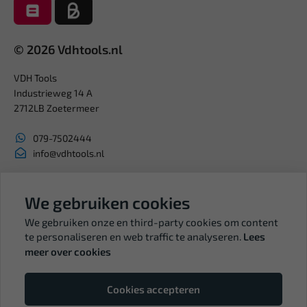
© 2026 Vdhtools.nl
VDH Tools
Industrieweg 14 A
2712LB Zoetermeer
079-7502444
info@vdhtools.nl
KVK: 27327513
BTW: NL819958657B01
We gebruiken cookies
We gebruiken onze en third-party cookies om content
te personaliseren en web traffic te analyseren.
Lees
meer over cookies
Volg ons
Cookies accepteren