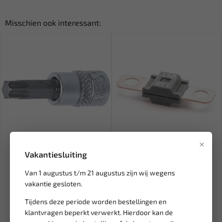
Misschien ook interessant:
Leverbaar
Leverbaar
×
BGS | 6,3 mm (1/4") T-Star
Zekering midi 150a (1 st.) BL-
Vakantiesluiting
(voor Torx) T40 2596
SMD150
Van 1 augustus t/m 21 augustus zijn wij wegens
vakantie gesloten.
2,63
5,74
Ex. btw: € 2,17
Ex. btw: € 4,74
Tijdens deze periode worden bestellingen en
klantvragen beperkt verwerkt. Hierdoor kan de