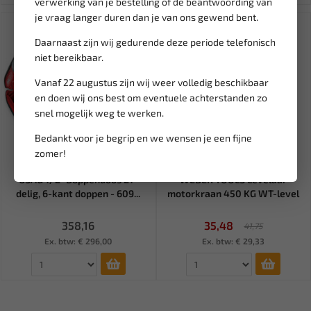
verwerking van je bestelling of de beantwoording van
je vraag langer duren dan je van ons gewend bent.
SALE!
Daarnaast zijn wij gedurende deze periode telefonisch
niet bereikbaar.
Vanaf 22 augustus zijn wij weer volledig beschikbaar
en doen wij ons best om eventuele achterstanden zo
snel mogelijk weg te werken.
Bedankt voor je begrip en we wensen je een fijne
zomer!
Op aanvraag
Leverbaar
USAG 1/2" Doppendoos 21-
WEBER TOOLS Levelaar
delig, 6-kant doppen - 609...
motorkraan 450 KG WT-level
358,16
35,48
41,75
Ex. btw: € 296,00
Ex. btw: € 29,33