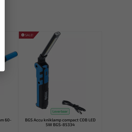
SALE!
Leverbaar
mm 60-
BGS Accu kniklamp compact COB LED
5W BGS-85334