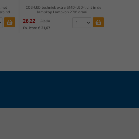
 het
COB-LED techniek extra SMD-LED-licht in de
rbind...
lampkop Lampkop 270° draai...
26,22
30,84
Ex. btw: € 21,67