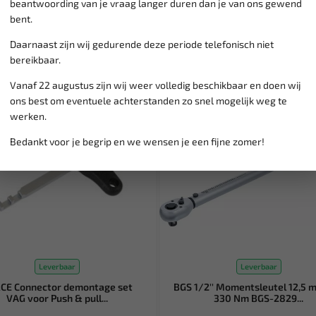
beantwoording van je vraag langer duren dan je van ons gewend
bent.
Daarnaast zijn wij gedurende deze periode telefonisch niet
bereikbaar.
Vanaf 22 augustus zijn wij weer volledig beschikbaar en doen wij
SALE!
ons best om eventuele achterstanden zo snel mogelijk weg te
werken.
Bedankt voor je begrip en we wensen je een fijne zomer!
Leverbaar
Leverbaar
CE Connector demontage set
BGS 1/2'' Momentsleutel 12,5 
VAG voor Push & pull...
330 Nm BGS-2829...