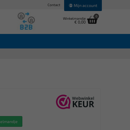
Contact
Mijn account
0
Winkelmandje
€ 0,00
nkelmandje