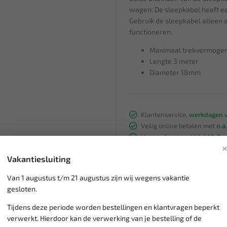
wagen. De sleepkabel heeft e
Gebruik de sleepkabel alleen 
functioneren.
Maximaal trekvermogen
Lengte 3 meter
Diameter 18mm
Klantenservice,
werkdagen v
Veilig online betalen met
o.a.
Verzending:
gemiddeld 1-3 
Groot assortiment,
wekelijk
Vakantiesluiting
Lage verzendkosten NL
€ 6,
vanaf € 75
gratis verzending
Van 1 augustus t/m 21 augustus zijn wij wegens vakantie
gesloten.
Tijdens deze periode worden bestellingen en klantvragen beperkt
verwerkt. Hierdoor kan de verwerking van je bestelling of de