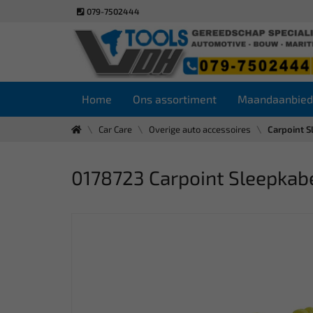
079-7502444
Home
Ons assortiment
Maandaanbied
Car Care
Overige auto accessoires
Carpoint S
0178723 Carpoint Sleepkab