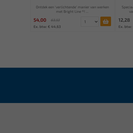
Ontdek een ‘verlichtende’ manier van werken
Specia
met Bright Line ®! ...
va
54,00
12,28
63,53
Ex. btw: € 44,63
Ex. btw: 