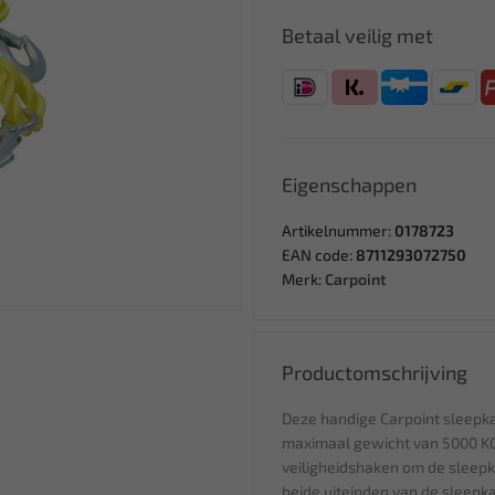
Betaal veilig met
Eigenschappen
Artikelnummer:
0178723
EAN code:
8711293072750
Merk:
Carpoint
Productomschrijving
Deze handige Carpoint sleepka
maximaal gewicht van 5000 KG.
veiligheidshaken om de sleepk
beide uiteinden van de sleepk