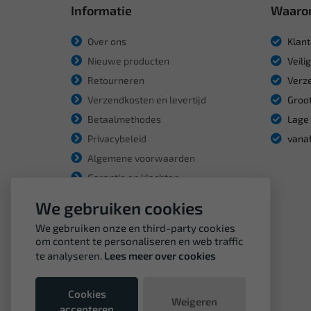
Informatie
Waaro
Over ons
Klant
Nieuwe producten
Veili
Retourneren
Verze
Verzendkosten en levertijd
Groot
Betaalmethodes
Lage 
Privacybeleid
vanaf
Algemene voorwaarden
Garantie en klachten
We gebruiken cookies
We gebruiken onze en third-party cookies
om content te personaliseren en web traffic
te analyseren.
Lees meer over cookies
Cookies
Weigeren
accepteren