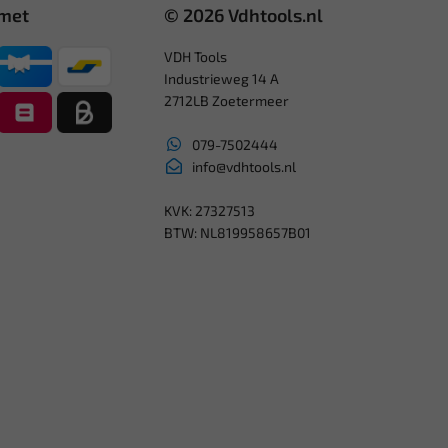
 met
© 2026 Vdhtools.nl
VDH Tools
Industrieweg 14 A
2712LB Zoetermeer
079-7502444
info@vdhtools.nl
KVK: 27327513
BTW: NL819958657B01