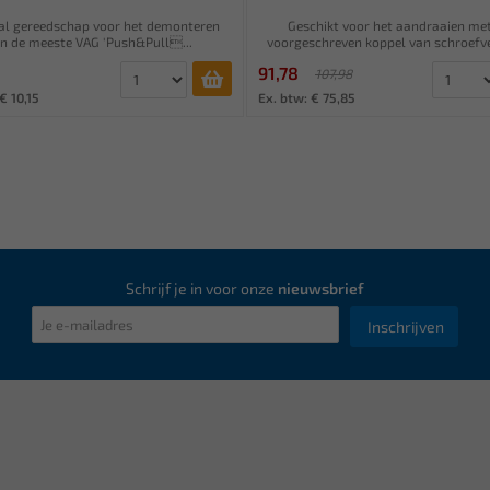
al gereedschap voor het demonteren
Geschikt voor het aandraaien met
n de meeste VAG 'Push&Pull...
voorgeschreven koppel van schroefve
91,78
107,98
€ 10,15
Ex. btw: € 75,85
Schrijf je in voor onze
nieuwsbrief
Inschrijven