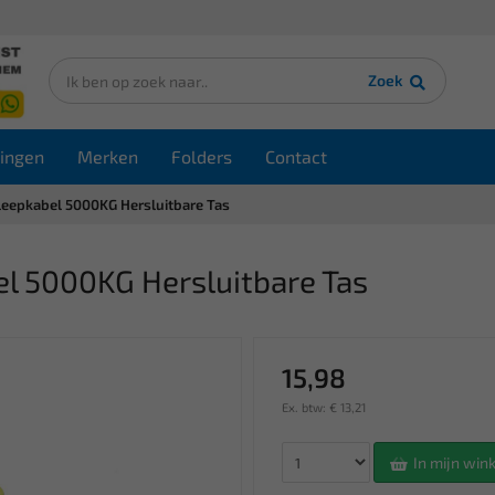
Zoek
ingen
Merken
Folders
Contact
leepkabel 5000KG Hersluitbare Tas
el 5000KG Hersluitbare Tas
15,98
Ex. btw: € 13,21
In mijn wi