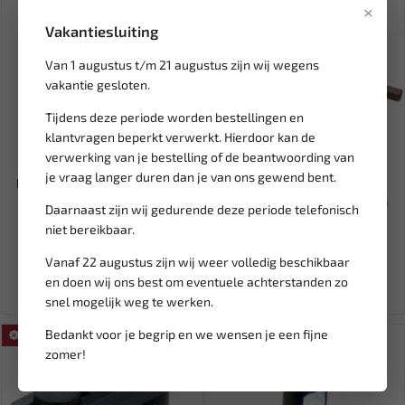
×
Vakantiesluiting
Van 1 augustus t/m 21 augustus zijn wij wegens
vakantie gesloten.
Tijdens deze periode worden bestellingen en
klantvragen beperkt verwerkt. Hierdoor kan de
verwerking van je bestelling of de beantwoording van
Leverbaar
Leverbaar
je vraag langer duren dan je van ons gewend bent.
BGS Timingset tooltray BMW
BGS Speciaalbit voor
S65 9458
tegenhouden | zeskant 6 mm
Daarnaast zijn wij gedurende deze periode telefonisch
20...
niet bereikbaar.
211,75
16,07
319,55
Vanaf 22 augustus zijn wij weer volledig beschikbaar
Ex. btw: € 175,00
Ex. btw: € 13,28
en doen wij ons best om eventuele achterstanden zo
snel mogelijk weg te werken.
Bedankt voor je begrip en we wensen je een fijne
SALE!
SALE!
zomer!