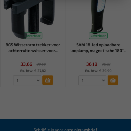
Leverbaar
Leverbaar
BGS Wisserarm trekker voor
SAM 18-led oplaadbare
achterruitenwisser voor...
looplamp, magnetische 180°...
33,66
36,18
39,60
75,02
Ex. btw: € 27,82
Ex. btw: € 29,90
Schrijf je in voor onze
nieuwsbrief