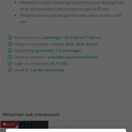
Maximale hoogte tussen gele plateau waar de kogel op
zit en de bovenkant binnenzijde beugel is 97 mm.
Afstand binnenzijde beugel van links naar rechts is 100
mm.
Klantenservice,
werkdagen van 9:00 tot 17:00 uur
Veilig online betalen met
o.a. iDeal, Billie, Klarna
Verzending:
gemiddeld 1-3 werkdagen
Groot assortiment,
wekelijks nieuwe producten
Lage verzendkosten NL
€ 6,95
vanaf € 75
gratis verzending
Misschien ook interessant:
SALE!