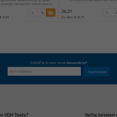
 wanneer het element doorbroken w...
26,27
 € 9,28
Ex. btw: € 21,71
Schrijf je in voor onze
nieuwsbrief
Inschrijven
m VDH Tools?
Veilig betalen