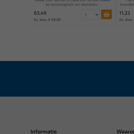
bij aanwezigheid van obstakels...
branden
83,49
11,23
Ex. btw: € 69,00
Ex. btw:
Informatie
Waaro