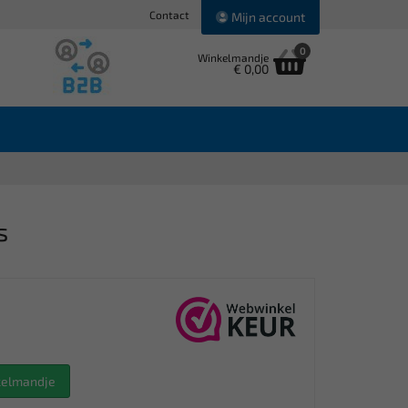
Contact
Mijn account
0
Winkelmandje
€ 0,00
s
nkelmandje