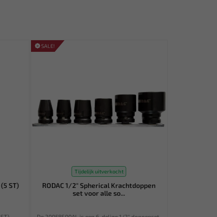
SALE!
Tijdelijk uitverkocht
(5 ST)
RODAC 1/2" Spherical Krachtdoppen
set voor alle so...
 ST)
De 20058S00AL is een 6-delige 1/2" doppenset.