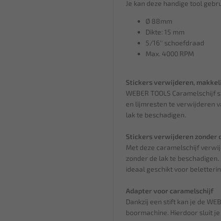
Je kan deze handige tool gebru
Ø 88mm
Dikte: 15 mm
5/16'' schoefdraad
Max. 4000 RPM
Stickers verwijderen, makkeli
WEBER TOOLS Caramelschijf st
en lijmresten te verwijderen 
lak te beschadigen.
Stickers verwijderen zonder 
Met deze caramelschijf verwijd
zonder de lak te beschadigen.
ideaal geschikt voor beletteri
Adapter voor caramelschijf
Dankzij een stift kan je de WE
boormachine. Hierdoor sluit je 