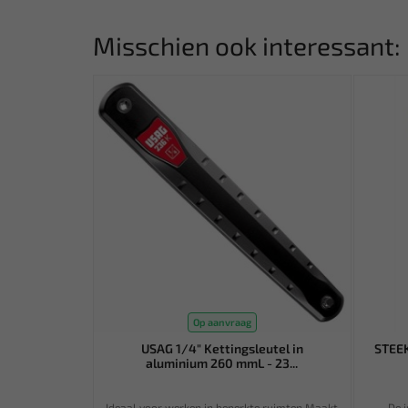
Misschien ook interessant:
Op aanvraag
USAG 1/4" Kettingsleutel in
STEE
aluminium 260 mmL - 23...
Ideaal voor werken in beperkte ruimten Maakt
- De 