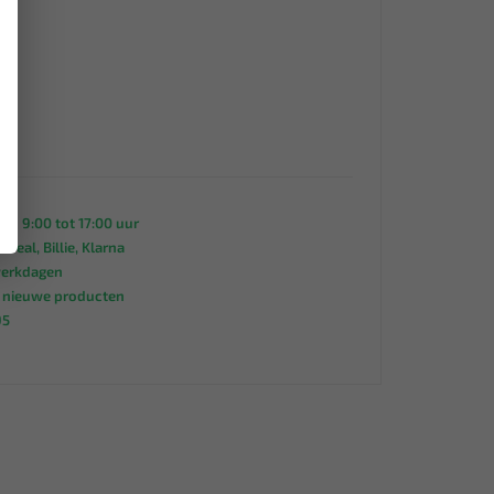
an 9:00 tot 17:00 uur
 iDeal, Billie, Klarna
werkdagen
s nieuwe producten
95