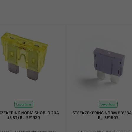
Leverbaar
Leverbaar
KZEKERING NORM SHOBLO 20A
STEEKZEKERING NORM 80V 3A 
(5 ST) BL-SF1920
BL-SF1803
ingebouwde ledverlichting zal gaan
STEEKZEKERING NORM 80V 3A (5