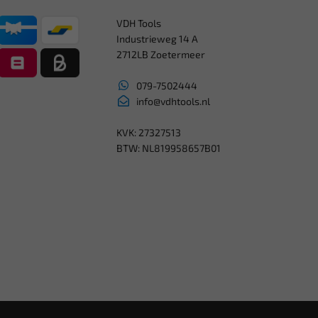
VDH Tools
Industrieweg 14 A
2712LB Zoetermeer
079-7502444
info@vdhtools.nl
KVK: 27327513
BTW: NL819958657B01