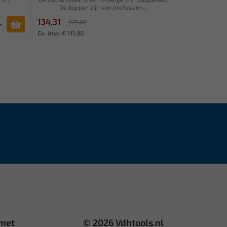
De doppen zijn van profession...
134,31
179,08
Ex. btw: € 111,00
 met
© 2026 Vdhtools.nl