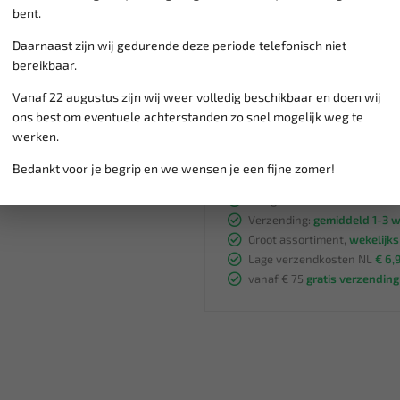
bent.
Belettering
Dubbelzijdig tape
Daarnaast zijn wij gedurende deze periode telefonisch niet
enz.
bereikbaar.
Vanaf 22 augustus zijn wij weer volledig beschikbaar en doen wij
ons best om eventuele achterstanden zo snel mogelijk weg te
werken.
Bedankt voor je begrip en we wensen je een fijne zomer!
Klantenservice,
werkdagen v
Veilig online betalen met
o.a.
Verzending:
gemiddeld 1-3 
Groot assortiment,
wekelijk
Lage verzendkosten NL
€ 6,
vanaf € 75
gratis verzending