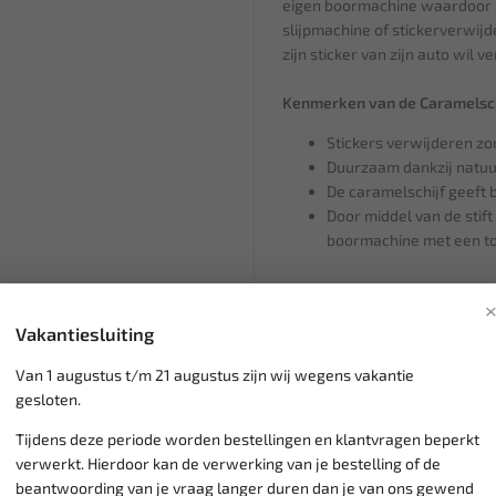
eigen boormachine waardoor je
slijpmachine of stickerverwijde
zijn sticker van zijn auto wil v
Kenmerken van de Caramelsch
Stickers verwijderen zo
Duurzaam dankzij natu
De caramelschijf geeft b
Door middel van de stift
boormachine met een to
Wat kan ik met deze caramels
WEBER TOOLS Caramelschijf is 
Vakantiesluiting
het vewijderen van diverse ma
Van 1 augustus t/m 21 augustus zijn wij wegens vakantie
zetten de meest voorkomende m
gesloten.
Stickers
Tijdens deze periode worden bestellingen en klantvragen beperkt
Lijmresten
verwerkt. Hierdoor kan de verwerking van je bestelling of de
Sierbiezen
beantwoording van je vraag langer duren dan je van ons gewend
Plakletters