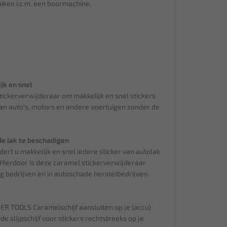
iken i.c.m. een boormachine.
jk en snel
ickerverwijderaar om makkelijk en snel stickers
van auto's, motors en andere voertuigen zonder de
de lak te beschadigen
ert u makkelijk en snel iedere sticker van autolak
 Hierdoor is deze caramel stickerverwijderaar
ng bedrijven en in autoschade herstelbedrijven.
BER TOOLS Caramelschijf aansluiten op je (accu)
de slijpschijf voor stickers rechtstreeks op je