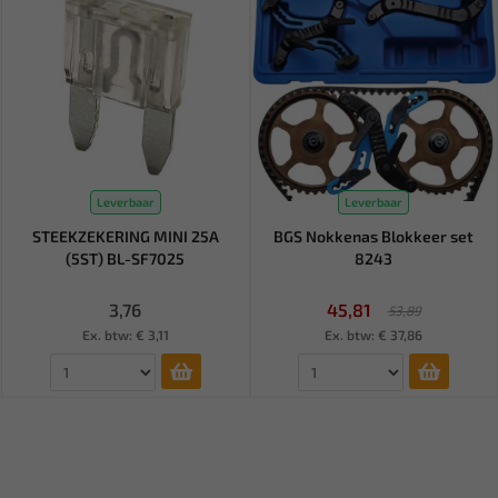
Leverbaar
Leverbaar
STEEKZEKERING MINI 25A
BGS Nokkenas Blokkeer set
(5ST) BL-SF7025
8243
3,76
45,81
53,89
Ex. btw: € 3,11
Ex. btw: € 37,86