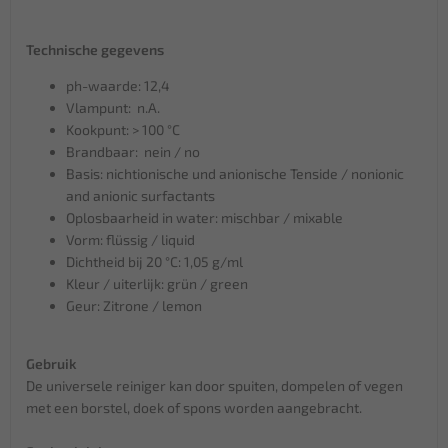
Technische gegevens
ph-waarde: 12,4
Vlampunt: n.A.
Kookpunt: > 100 °C
Brandbaar: nein / no
Basis: nichtionische und anionische Tenside / nonionic
and anionic surfactants
Oplosbaarheid in water: mischbar / mixable
Vorm: flüssig / liquid
Dichtheid bij 20 °C: 1,05 g/ml
Kleur / uiterlijk: grün / green
Geur: Zitrone / lemon
Gebruik
De universele reiniger kan door spuiten, dompelen of vegen
met een borstel, doek of spons worden aangebracht.