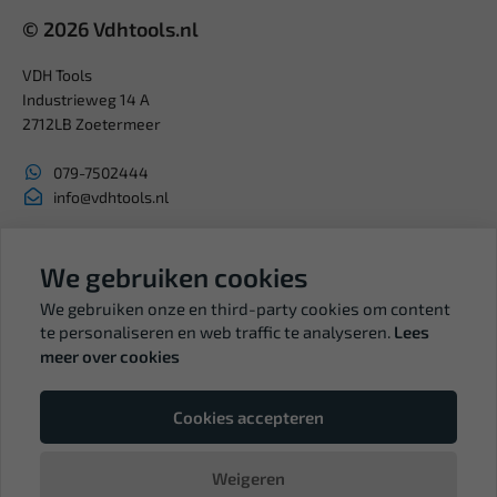
© 2026 Vdhtools.nl
VDH Tools
Industrieweg 14 A
2712LB Zoetermeer
079-7502444
info@vdhtools.nl
KVK: 27327513
BTW: NL819958657B01
We gebruiken cookies
We gebruiken onze en third-party cookies om content
te personaliseren en web traffic te analyseren.
Lees
meer over cookies
Volg ons
Cookies accepteren
Weigeren