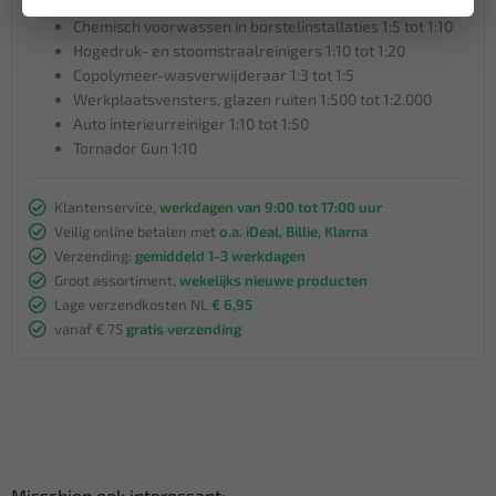
Wegtunnel, grenspalen (machinaal) 1:40 tot 1:60
Chemisch voorwassen in borstelinstallaties 1:5 tot 1:10
Hogedruk- en stoomstraalreinigers 1:10 tot 1:20
Copolymeer-wasverwijderaar 1:3 tot 1:5
Werkplaatsvensters, glazen ruiten 1:500 tot 1:2.000
Auto interieurreiniger 1:10 tot 1:50
Tornador Gun 1:10
Klantenservice,
werkdagen van 9:00 tot 17:00 uur
Veilig online betalen met
o.a. iDeal, Billie, Klarna
Verzending:
gemiddeld 1-3 werkdagen
Groot assortiment,
wekelijks nieuwe producten
Lage verzendkosten NL
€ 6,95
vanaf € 75
gratis verzending
Misschien ook interessant: