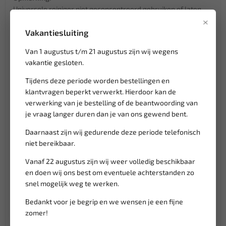
Universele reiniger niet geconcentreerd gebruiken of laten
×
aandrogen.
Non-ferro en lichte metalen slechts korte tijd behandelen en
Vakantiesluiting
goed met water naspoelen.
Van 1 augustus t/m 21 augustus zijn wij wegens
De reiniger heeft een sterk ontvettende werking en laat
vakantie gesloten.
kleuren vervagen bij herhaalde hoge concentraties.
Bij gevoelige materialen altijd op een verborgen plaats testen.
Tijdens deze periode worden bestellingen en
klantvragen beperkt verwerkt. Hierdoor kan de
Mengverhouding met water voor verschillende
verwerking van je bestelling of de beantwoording van
aanwendingen:
je vraag langer duren dan je van ons gewend bent.
Reiniging van motoren, motorcompartimenten,
Daarnaast zijn wij gedurende deze periode telefonisch
carrosserieën, deurkanten, vrachtwagenzeilen en
niet bereikbaar.
opbouwen 1:5 tot 1:10
Verwijdering van insectenkadavers 1:10
Vanaf 22 augustus zijn wij weer volledig beschikbaar
Velgenreiniging 1:2 tot 1:5
en doen wij ons best om eventuele achterstanden zo
Gereedschapsmachines 1:10 tot 1:40
snel mogelijk weg te werken.
Kunststofbekledingen 1:10 tot 1:20
Bedankt voor je begrip en we wensen je een fijne
Werkplaatsvloeren en -wanden (handmatig) 1:20 tot
zomer!
1:40