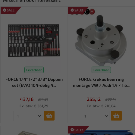
SALE!
SALE!
Leverbaar
Leverbaar
FORCE 1/4" 1/2" 3/8'' Doppen
FORCE krukas keerring
set (EVA) 104-delig 4...
montage VW / Audi 1.4 / 1.6...
437,16
255,12
514,31
300,14
Ex. btw: € 361,29
Ex. btw: € 210,84
SALE!