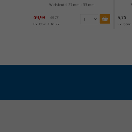
Wielsleutel 27 mm x 33 mm
49,93
5,74
58,75
Ex. btw: € 41,27
Ex. btw: