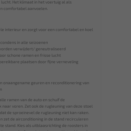
lucht. Het klimaat in het voertuig al als
 comfortabel aanvoelen.
ele interieur en zorgt voor een comfortabel en koel
 condens in alle seizoenen
rden verwijdert/ geneutraliseerd
door schone ramen en frisse lucht
bereikbare plaatsen door fijne verneveling
an onaangename geuren en reconditionering van
n
 alle ramen van de auto en schuif de
k naar voren. Zet ook de rugleuning van deze stoel
dat de sproeinevel de rugleuning niet kan raken.
 zet de airconditioning in de stand recirculeren
e stand. Kies als uitblaasrichting de roosters in