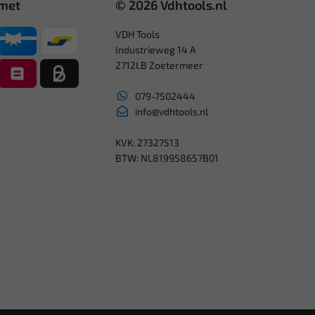
 met
© 2026 Vdhtools.nl
VDH Tools
Industrieweg 14 A
2712LB Zoetermeer
079-7502444
info@vdhtools.nl
KVK: 27327513
BTW: NL819958657B01