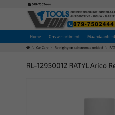
079-7502444
Home
Ons assortiment
Maandaanbied
Car Care
Reiniging en schoonmaakmiddel
RAT
RL-12950012 RATYL Arico R