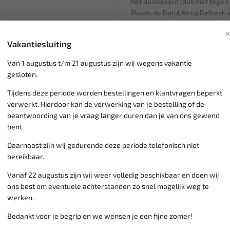
het dashboard (dus niet tegen 
Plaats de Ratyl Airco Refresh
vervolgens spuitknop volledig 
Verlaat de auto en sluit de deu
Vakantiesluiting
de airconditioning nog minima
uitschakelen en de auto minim
Van 1 augustus t/m 21 augustus zijn wij wegens vakantie
ramen of deuren open te zette
gesloten.
Tijdens deze periode worden bestellingen en klantvragen beperkt
verwerkt. Hierdoor kan de verwerking van je bestelling of de
Klantenservice,
werkdagen v
beantwoording van je vraag langer duren dan je van ons gewend
Veilig online betalen met
o.a.
bent.
Verzending:
gemiddeld 1-3 
Daarnaast zijn wij gedurende deze periode telefonisch niet
Groot assortiment,
wekelijk
bereikbaar.
Lage verzendkosten NL
€ 6,
vanaf € 75
gratis verzending
Vanaf 22 augustus zijn wij weer volledig beschikbaar en doen wij
ons best om eventuele achterstanden zo snel mogelijk weg te
werken.
Bedankt voor je begrip en we wensen je een fijne zomer!