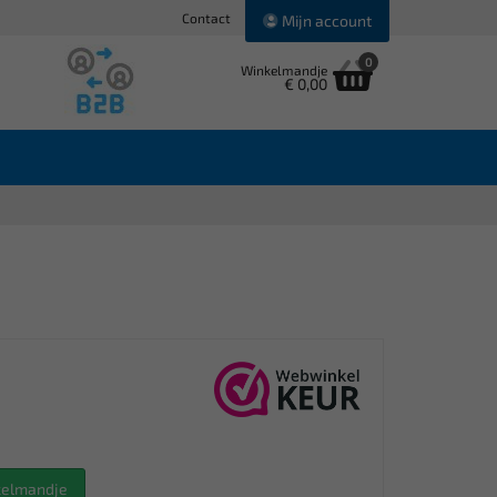
Contact
Mijn account
0
Winkelmandje
€ 0,00
nkelmandje