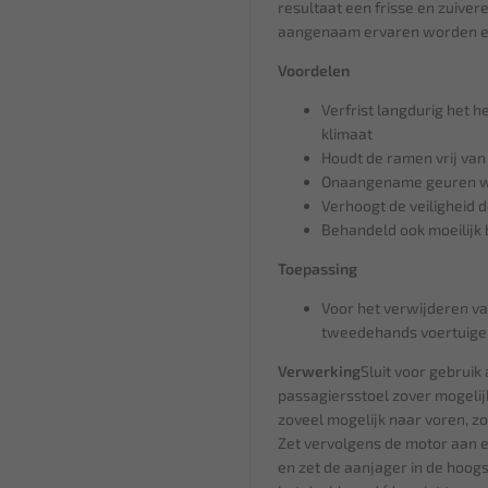
resultaat een frisse en zuivere 
aangenaam ervaren worden en
Voordelen
Verfrist langdurig het h
klimaat
Houdt de ramen vrij van
Onaangename geuren wo
Verhoogt de veiligheid 
Behandeld ook moeilijk 
Toepassing
Voor het verwijderen v
tweedehands voertuige
Verwerking
Sluit voor gebruik
passagiersstoel zover mogelij
zoveel mogelijk naar voren, zo
Zet vervolgens de motor aan en
en zet de aanjager in de hoogst