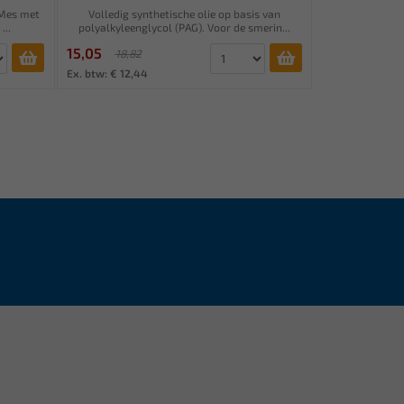
 Mes met
Volledig synthetische olie op basis van
...
polyalkyleenglycol (PAG). Voor de smerin...
15,05
18,82
Ex. btw: € 12,44