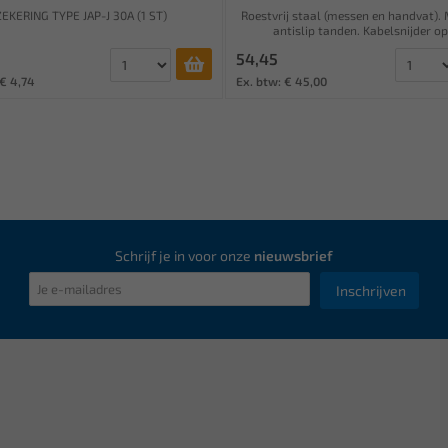
ZEKERING TYPE JAP-J 30A (1 ST)
Roestvrij staal (messen en handvat).
antislip tanden. Kabelsnijder op 
54,45
 € 4,74
Ex. btw: € 45,00
Schrijf je in voor onze
nieuwsbrief
Inschrijven