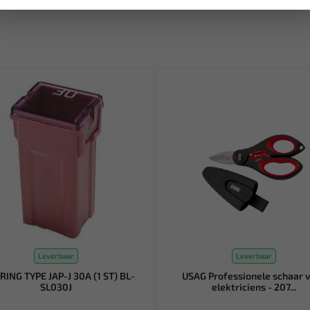
Leverbaar
Leverbaar
RING TYPE JAP-J 30A (1 ST) BL-
USAG Professionele schaar 
SL030J
elektriciens - 207...