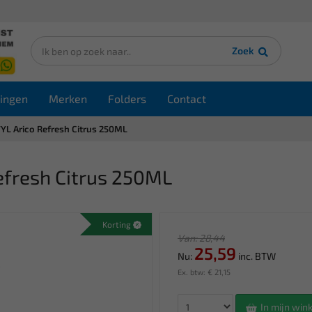
Zoek
ingen
Merken
Folders
Contact
YL Arico Refresh Citrus 250ML
efresh Citrus 250ML
Korting
Van: 28,44
25,59
Nu:
inc. BTW
Ex. btw: € 21,15
In mijn wi