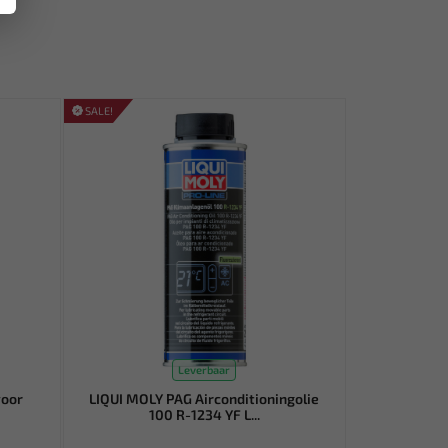
SALE!
Leverbaar
voor
LIQUI MOLY PAG Airconditioningolie
100 R-1234 YF L...