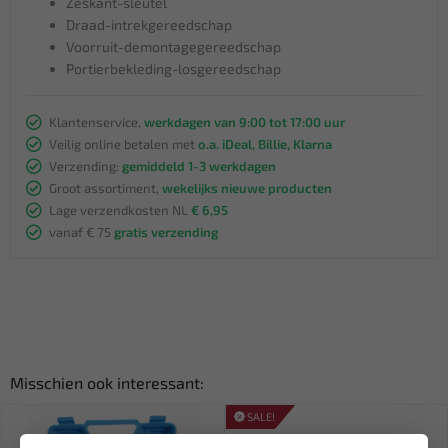
Zeskant-sleutel
Draad-intrekgereedschap
Voorruit-demontagegereedschap
Portierbekleding-losgereedschap
Klantenservice,
werkdagen van 9:00 tot 17:00 uur
Veilig online betalen met
o.a. iDeal, Billie, Klarna
Verzending:
gemiddeld 1-3 werkdagen
Groot assortiment,
wekelijks nieuwe producten
Lage verzendkosten NL
€ 6,95
vanaf € 75
gratis verzending
Misschien ook interessant:
SALE!