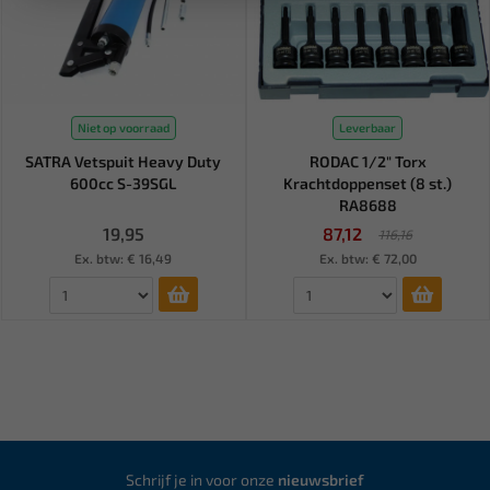
Niet op voorraad
Leverbaar
SATRA Vetspuit Heavy Duty
RODAC 1/2" Torx
600cc S-39SGL
Krachtdoppenset (8 st.)
RA8688
19,95
87,12
116,16
Ex. btw: € 16,49
Ex. btw: € 72,00
Schrijf je in voor onze
nieuwsbrief