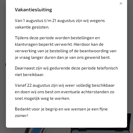
×
Vakantiesluiting
Van 1 augustus t/m 21 augustus zijn wij wegens
vakantie gesloten.
Tijdens deze periode worden bestellingen en
klantvragen beperkt verwerkt. Hierdoor kan de
Leverbaar
Leverbaar
verwerking van je bestelling of de beantwoording van
je vraag langer duren dan je van ons gewend bent.
SATRA Nokkenashouder
AIR-FORCR Compressor 500
Mercedes Benz M276 S-M276
liter FI-AF 50075
Daarnaast zijn wij gedurende deze periode telefonisch
niet bereikbaar.
45,00
2.394,71
2.660,79
Vanaf 22 augustus zijn wij weer volledig beschikbaar
Ex. btw: € 37,19
Ex. btw: € 1.979,10
en doen wij ons best om eventuele achterstanden zo
snel mogelijk weg te werken.
Bedankt voor je begrip en we wensen je een fijne
SALE!
zomer!