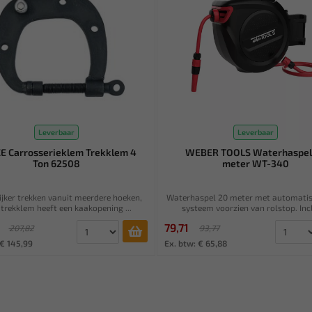
Leverbaar
Leverbaar
E Carrosserieklem Trekklem 4
WEBER TOOLS Waterhaspel
Ton 62508
meter WT-340
jker trekken vanuit meerdere hoeken,
Waterhaspel 20 meter met automatis
 trekklem heeft een kaakopening ...
systeem voorzien van rolstop. Incl
79,71
207,82
93,77
 € 145,99
Ex. btw: € 65,88