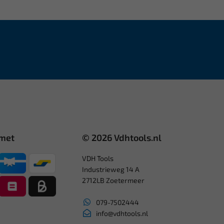
 met
© 2026 Vdhtools.nl
VDH Tools
Industrieweg 14 A
2712LB Zoetermeer
079-7502444
info@vdhtools.nl