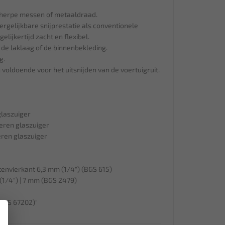
herpe messen of metaaldraad.
ergelijkbare snijprestatie als conventionele
elijkertijd zacht en flexibel.
de laklaag of de binnenbekleding.
g.
 voldoende voor het uitsnijden van de voertuigruit.
laszuiger
beren glaszuiger
eren glaszuiger
tenvierkant 6,3 mm (1/4") (BGS 615)
 (1/4") | 7 mm (BGS 2479)
(BGS 67202)"
×