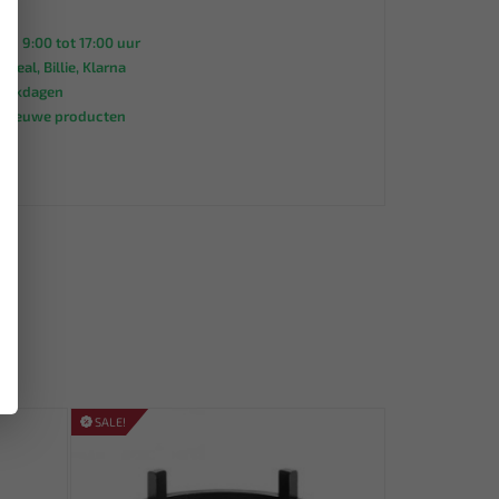
an 9:00 tot 17:00 uur
 iDeal, Billie, Klarna
werkdagen
s nieuwe producten
95
SALE!