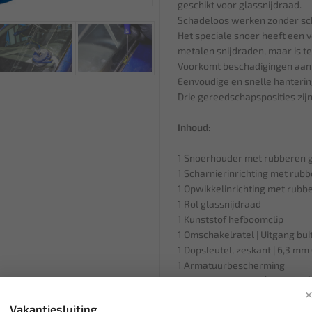
geschikt voor glassnijdraad.
Schadeloos werken zonder sc
Het speciale snoer heeft een v
metalen snijdraden, maar is teg
Voorkomt beschadigingen aan 
Eenvoudige en snelle hanterin
Drie gereedschapsposities zijn
Inhoud:
1 Snoerhouder met rubberen g
1 Scharnierinrichting met rub
1 Opwikkelinrichting met rubb
1 Rol glassnijdraad
1 Kunststof hefboomclip
1 Omschakelratel | Uitgang bui
1 Dopsleutel, zeskant | 6,3 mm
1 Armatuurbescherming
1 Glasdoorsteekaal | 330 mm 
Vakantiesluiting