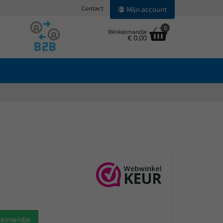
Contact
Mijn account
0
Winkelmandje
€ 0,00
nkelmandje