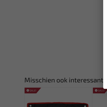
Misschien ook interessant:
SALE!
SALE!