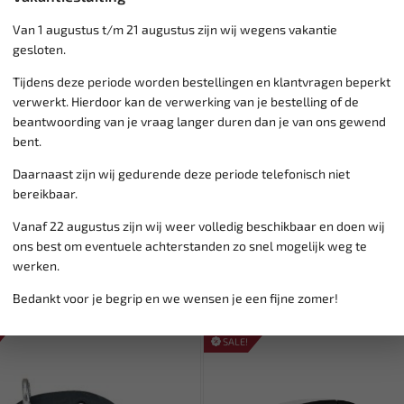
Van 1 augustus t/m 21 augustus zijn wij wegens vakantie
Klantenservice,
werkdagen v
gesloten.
Veilig online betalen met
o.a.
Verzending:
gemiddeld 1-3 
Tijdens deze periode worden bestellingen en klantvragen beperkt
Groot assortiment,
wekelijk
verwerkt. Hierdoor kan de verwerking van je bestelling of de
Lage verzendkosten NL
€ 6,
beantwoording van je vraag langer duren dan je van ons gewend
vanaf € 75
gratis verzending
bent.
Daarnaast zijn wij gedurende deze periode telefonisch niet
bereikbaar.
Vanaf 22 augustus zijn wij weer volledig beschikbaar en doen wij
ons best om eventuele achterstanden zo snel mogelijk weg te
werken.
Bedankt voor je begrip en we wensen je een fijne zomer!
SALE!