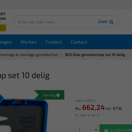
Zoek
ingen
Merken
Folders
Contact
montage & montage gereedschap
BGS Glas gereedschap set 10 delig
 set 10 delig
Korting
Van: 779,11
662,24
Nu:
inc. BTW
Ex. btw: € 547,31
In mijn wi