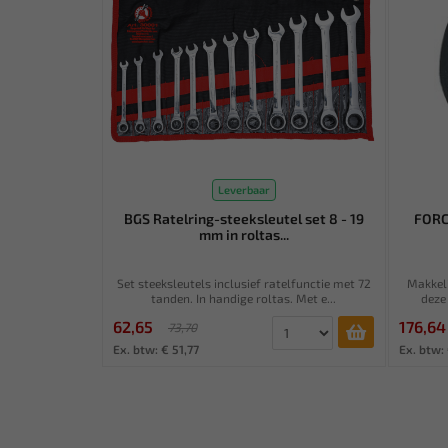
Leverbaar
BGS Ratelring-steeksleutel set 8 - 19
FORC
mm in roltas...
Set steeksleutels inclusief ratelfunctie met 72
Makkeli
tanden. In handige roltas. Met e...
deze
62,65
176,64
73,70
Ex. btw: € 51,77
Ex. btw: