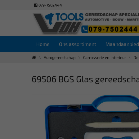
079-7502444
Home
Ons assortiment
Maandaanbied
Autogereedschap
Carrosserie en interieur
De
69506 BGS Glas gereedschap