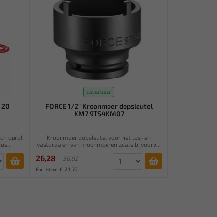
Leverbaar
 20
FORCE 1/2" Kroonmoer dopsleutel
KM7 9TS4KM07
ch oprol
Kroonmoer dopsleutel voor het los- en
us...
vastdraaien van kroonmoeren zoals bijvoorb...
26,28
30,92
Ex. btw: € 21,72