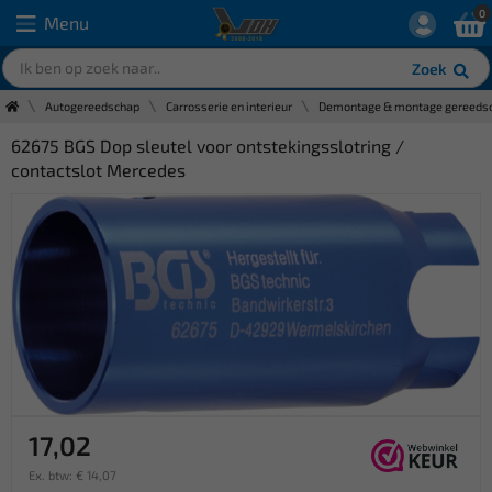
0
Menu
Zoek
Autogereedschap
Carrosserie en interieur
Demontage & montage gereeds
62675 BGS Dop sleutel voor ontstekingsslotring /
contactslot Mercedes
17,02
Ex. btw: € 14,07