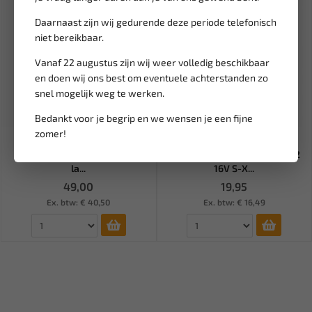
Daarnaast zijn wij gedurende deze periode telefonisch
niet bereikbaar.
Vanaf 22 augustus zijn wij weer volledig beschikbaar
en doen wij ons best om eventuele achterstanden zo
snel mogelijk weg te werken.
Bedankt voor je begrip en we wensen je een fijne
Leverbaar
Leverbaar
zomer!
BOSCH SDS-Top Quadro-X
SATRA Tandriem
Betonboor 22mm x 400/500
spangereedschap Renault 1.2
la...
16V S-X...
49,00
19,95
Ex. btw: € 40,50
Ex. btw: € 16,49