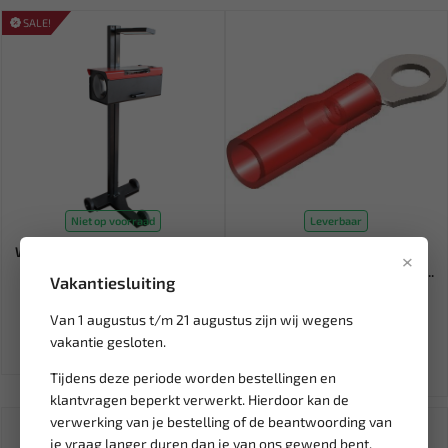
SALE!
Niet op voorraad
Leverbaar
WEBER TOOLS Koplamptester
THERMOSEAL NYLON RING
×
afstel apparaat WT-512
ROOD M8 (8,5X11,6) (5 ST) BL...
Vakantiesluiting
642,81
4,92
Van 1 augustus t/m 21 augustus zijn wij wegens
756,25
vakantie gesloten.
Ex. btw: € 531,25
Ex. btw: € 4,07
Tijdens deze periode worden bestellingen en
klantvragen beperkt verwerkt. Hierdoor kan de
verwerking van je bestelling of de beantwoording van
je vraag langer duren dan je van ons gewend bent.