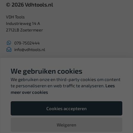
© 2026 Vdhtools.nl
VDH Tools
Industrieweg 14 A
2712LB Zoetermeer
079-7502444
info@vdhtools.nl
KVK: 27327513
BTW: NL819958657B01
We gebruiken cookies
We gebruiken onze en third-party cookies om content
te personaliseren en web traffic te analyseren.
Lees
meer over cookies
Volg ons
Cookies accepteren
Weigeren
© Copyright VDH Tools 2026 - een webshop van