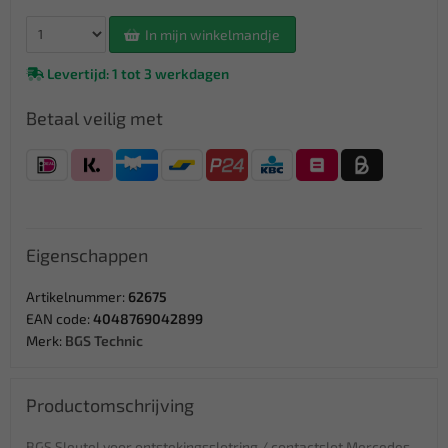
In mijn winkelmandje
Levertijd: 1 tot 3 werkdagen
Betaal veilig met
Eigenschappen
Artikelnummer:
62675
EAN code:
4048769042899
Merk:
BGS Technic
Productomschrijving
BGS Sleutel voor ontstekingsslotring / contactslot Mercedes -