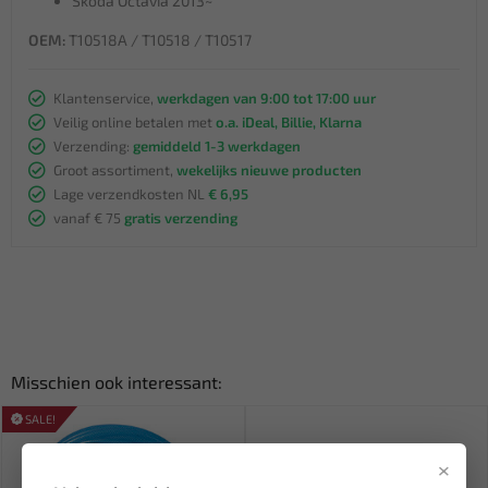
Skoda Octavia 2013~
OEM:
T10518A / T10518 / T10517
Klantenservice,
werkdagen van 9:00 tot 17:00 uur
Veilig online betalen met
o.a. iDeal, Billie, Klarna
Verzending:
gemiddeld 1-3 werkdagen
Groot assortiment,
wekelijks nieuwe producten
Lage verzendkosten NL
€ 6,95
vanaf € 75
gratis verzending
Misschien ook interessant:
SALE!
×