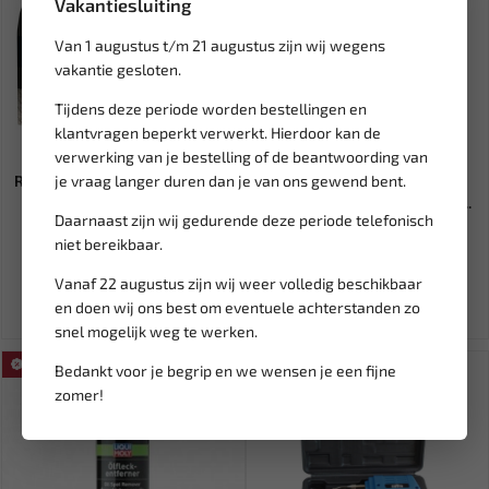
Vakantiesluiting
Van 1 augustus t/m 21 augustus zijn wij wegens
vakantie gesloten.
Tijdens deze periode worden bestellingen en
klantvragen beperkt verwerkt. Hierdoor kan de
Leverbaar
Leverbaar
verwerking van je bestelling of de beantwoording van
je vraag langer duren dan je van ons gewend bent.
RODAC Luchtslang PU 8x12mm,
WEBER TOOLS Metaalboren
15 meter RR7020
3.0 mm HSS TiN 10 stuks WT...
Daarnaast zijn wij gedurende deze periode telefonisch
niet bereikbaar.
91,11
3,63
96,80
Ex. btw: € 75,30
Ex. btw: € 3,00
Vanaf 22 augustus zijn wij weer volledig beschikbaar
en doen wij ons best om eventuele achterstanden zo
snel mogelijk weg te werken.
SALE!
Bedankt voor je begrip en we wensen je een fijne
zomer!