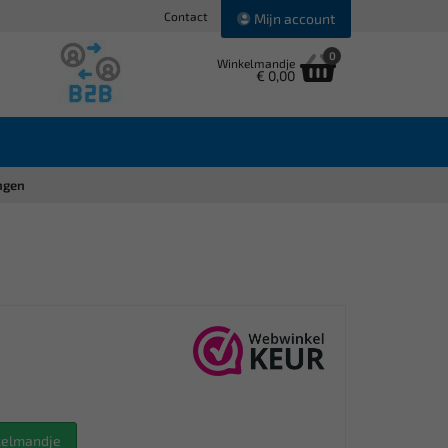
Contact
Mijn account
0
Winkelmandje
€ 0,00
angen
nkelmandje