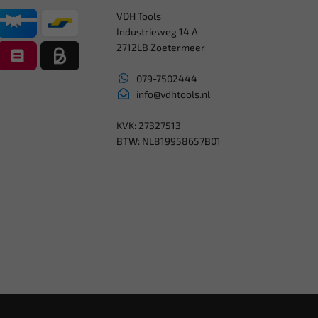
VDH Tools
Industrieweg 14 A
2712LB Zoetermeer
079-7502444
info@vdhtools.nl
KVK: 27327513
BTW: NL819958657B01