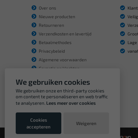
Over ons
Klant
Nieuwe producten
Veili
Retourneren
Verze
Verzendkosten en levertijd
Groot
Betaalmethodes
Lage 
Privacybeleid
vanaf
Algemene voorwaarden
Garantie en klachten
We gebruiken cookies
We gebruiken onze en third-party cookies
om content te personaliseren en web traffic
te analyseren.
Lees meer over cookies
Cookies
Weigeren
accepteren
© Copyright VDH Tools 2026 - een webshop van