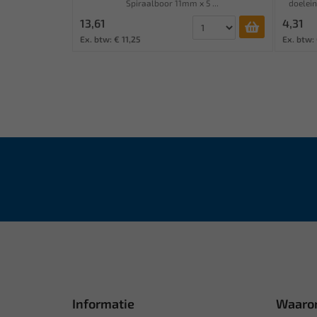
Spiraalboor 11mm x 5 ...
doelein
13,61
4,31
Ex. btw: € 11,25
Ex. btw:
Informatie
Waaro