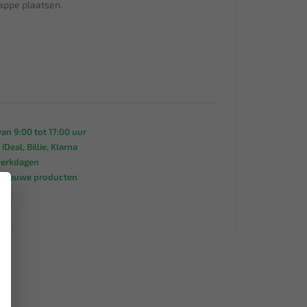
appe plaatsen.
an 9:00 tot 17:00 uur
 iDeal, Billie, Klarna
werkdagen
s nieuwe producten
×
95