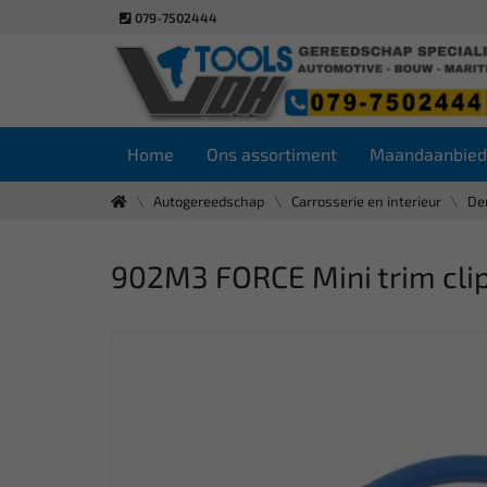
079-7502444
Home
Ons assortiment
Maandaanbied
Autogereedschap
Carrosserie en interieur
De
902M3 FORCE Mini trim clip