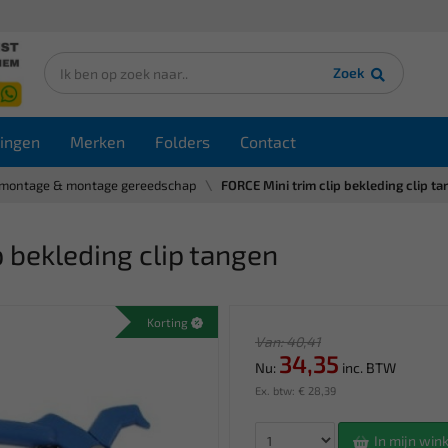
Zoek
ingen
Merken
Folders
Contact
montage & montage gereedschap
FORCE Mini trim clip bekleding clip t
 bekleding clip tangen
Korting
Van: 40,41
34,35
Nu:
inc. BTW
Ex. btw: € 28,39
In mijn wi