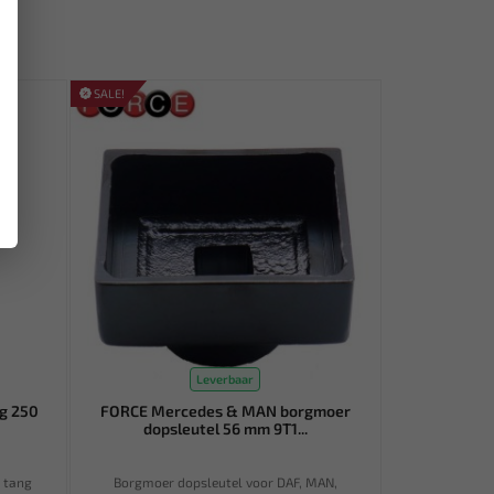
SALE!
Leverbaar
g 250
FORCE Mercedes & MAN borgmoer
dopsleutel 56 mm 9T1...
e tang
Borgmoer dopsleutel voor DAF, MAN,