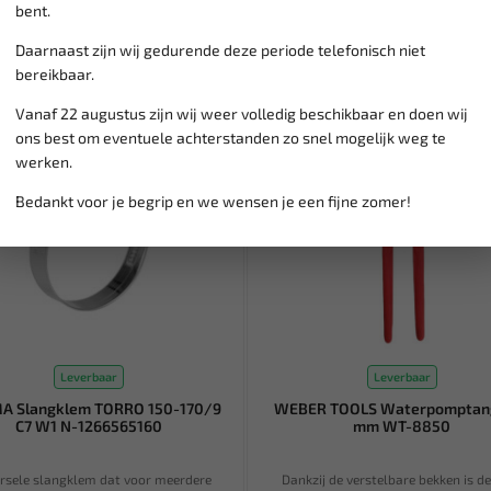
bent.
Daarnaast zijn wij gedurende deze periode telefonisch niet
bereikbaar.
Vanaf 22 augustus zijn wij weer volledig beschikbaar en doen wij
ons best om eventuele achterstanden zo snel mogelijk weg te
werken.
Bedankt voor je begrip en we wensen je een fijne zomer!
Leverbaar
Leverbaar
 Slangklem TORRO 150-170/9
WEBER TOOLS Waterpomptan
C7 W1 N-1266565160
mm WT-8850
rsele slangklem dat voor meerdere
Dankzij de verstelbare bekken is d