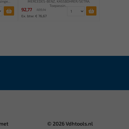
inge...
MERCEDES-BENZ, KASSBOHRER/SETRA.
Toepassin...
92,77
109,14
Ex. btw: € 76,67
 met
© 2026 Vdhtools.nl