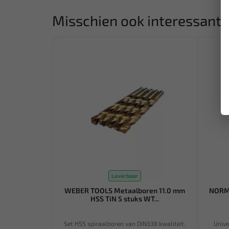
Misschien ook interessant:
Leverbaar
WEBER TOOLS Metaalboren 11.0 mm
NORMA
HSS TiN 5 stuks WT...
Set HSS spiraalboren van DIN338 kwaliteit.
Unive