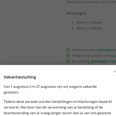
Speciaal ontworpen voor in kr
Afmetingen:
20mm x 100mm
26mm x 100mm
Klantenservice,
werkdagen v
Veilig online betalen met
o.a.
Verzending:
gemiddeld 1-3 
Groot assortiment,
wekelijk
Lage verzendkosten NL
€ 6,
Vakantiesluiting
vanaf € 75
gratis verzending
Van 1 augustus t/m 21 augustus zijn wij wegens vakantie
gesloten.
Tijdens deze periode worden bestellingen en klantvragen beperkt
verwerkt. Hierdoor kan de verwerking van je bestelling of de
beantwoording van je vraag langer duren dan je van ons gewend