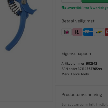
Levertijd: 1 tot 3 werkdag
Betaal veilig met
Eigenschappen
Artikelnummer:
902M3
EAN code:
4711436276544
Merk:
Force Tools
Productomschrijving
Een set van een mini trim clip