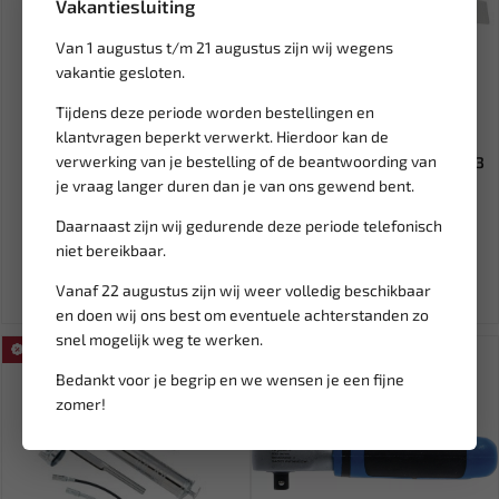
Vakantiesluiting
Van 1 augustus t/m 21 augustus zijn wij wegens
vakantie gesloten.
Tijdens deze periode worden bestellingen en
Leverbaar
Leverbaar
klantvragen beperkt verwerkt. Hierdoor kan de
verwerking van je bestelling of de beantwoording van
STEEKZEKERING MINI LOW
FORCE Wig Mercedes 9M0203
PROFILE 7,5A (5 ST) BL-SFLP...
je vraag langer duren dan je van ons gewend bent.
Daarnaast zijn wij gedurende deze periode telefonisch
7,36
27,00
31,76
niet bereikbaar.
Ex. btw: € 6,08
Ex. btw: € 22,31
Vanaf 22 augustus zijn wij weer volledig beschikbaar
en doen wij ons best om eventuele achterstanden zo
snel mogelijk weg te werken.
SALE!
SALE!
Bedankt voor je begrip en we wensen je een fijne
zomer!