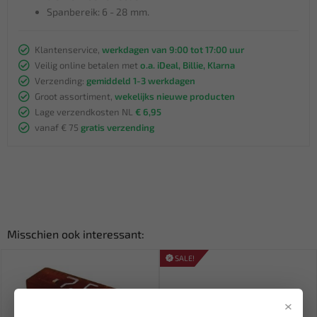
Spanbereik: 6 - 28 mm.
Klantenservice,
werkdagen van 9:00 tot 17:00 uur
Veilig online betalen met
o.a. iDeal, Billie, Klarna
Verzending:
gemiddeld 1-3 werkdagen
Groot assortiment,
wekelijks nieuwe producten
Lage verzendkosten NL
€ 6,95
vanaf € 75
gratis verzending
Misschien ook interessant:
SALE!
×