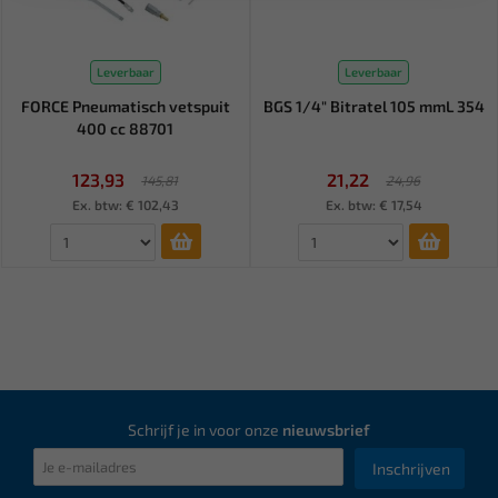
Leverbaar
Leverbaar
FORCE Pneumatisch vetspuit
BGS 1/4" Bitratel 105 mmL 354
400 cc 88701
123,93
21,22
145,81
24,96
Ex. btw: € 102,43
Ex. btw: € 17,54
Schrijf je in voor onze
nieuwsbrief
Inschrijven