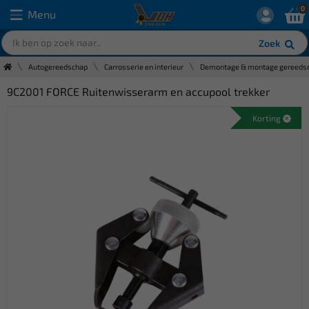
0
Menu
Zoek
Autogereedschap
Carrosserie en interieur
Demontage & montage gereeds
9C2001 FORCE Ruitenwisserarm en accupool trekker
Korting