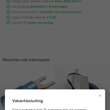
Veilig online betalen met
o.a. iDeal, Billie, Klarna
Verzending:
gemiddeld 1-3 werkdagen
Groot assortiment,
wekelijks nieuwe producten
Lage verzendkosten NL
€ 6,95
vanaf € 75
gratis verzending
Misschien ook interessant:
×
Vakantiesluiting
Van 1 augustus t/m 21 augustus zijn wij wegens