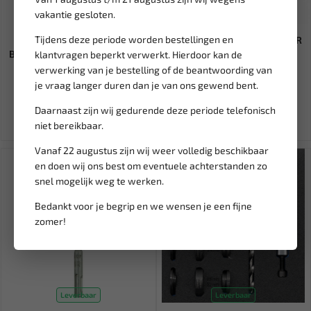
vakantie gesloten.
Leverbaar
Leverbaar
Tijdens deze periode worden bestellingen en
THERMOSEAL NYLON VORK
ASTA Zwenkwiel PP core + TPR
BLAUW M5 (5,3X9,5) (5 ST) BL...
Heavy Duty A-W41BTPRB...
klantvragen beperkt verwerkt. Hierdoor kan de
verwerking van je bestelling of de beantwoording van
je vraag langer duren dan je van ons gewend bent.
4,92
11,95
Ex. btw: € 4,07
Ex. btw: € 9,88
Daarnaast zijn wij gedurende deze periode telefonisch
niet bereikbaar.
Vanaf 22 augustus zijn wij weer volledig beschikbaar
SALE!
en doen wij ons best om eventuele achterstanden zo
snel mogelijk weg te werken.
Bedankt voor je begrip en we wensen je een fijne
zomer!
Leverbaar
Leverbaar