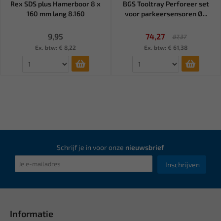
Rex SDS plus Hamerboor 8 x
BGS Tooltray Perforeer set
160 mm lang 8.160
voor parkeersensoren Ø...
9,95
74,27
87,37
Ex. btw: € 8,22
Ex. btw: € 61,38
Schrijf je in voor onze
nieuwsbrief
Inschrijven
Informatie