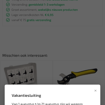
Verzending:
gemiddeld 1-3 werkdagen
Groot assortiment,
wekelijks nieuwe producten
Lage verzendkosten NL
€ 6,95
vanaf € 75
gratis verzending
Misschien ook interessant:
×
Vakantiesluiting
Van 1 augustus t/m 21 augustus zijn wij wegens