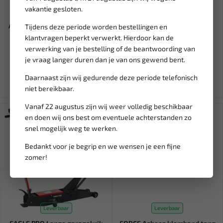
vakantie gesloten.
Leverbaar
Niet op voorraad
ASTA Bosch en Delphi injector
RIPCA Striptang en kniptang
Tijdens deze periode worden bestellingen en
connectoren set voor...
2.5-10.0mm² CCT3
klantvragen beperkt verwerkt. Hierdoor kan de
verwerking van je bestelling of de beantwoording van
54,95
14,94
je vraag langer duren dan je van ons gewend bent.
Ex. btw: € 45,41
Ex. btw: € 12,35
Daarnaast zijn wij gedurende deze periode telefonisch
niet bereikbaar.
Vanaf 22 augustus zijn wij weer volledig beschikbaar
SALE!
en doen wij ons best om eventuele achterstanden zo
snel mogelijk weg te werken.
Bedankt voor je begrip en we wensen je een fijne
zomer!
Leverbaar
Leverbaar