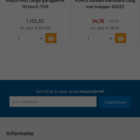
EAGLE PRO Lange garagekrik
FORCE Ashoes klemband tang
10 ton E-1110
met knipper 62525
1.155,55
34,76
40,90
Ex. btw: € 955,00
Ex. btw: € 28,73
Schrijf je in voor onze
nieuwsbrief
Inschrijven
Informatie