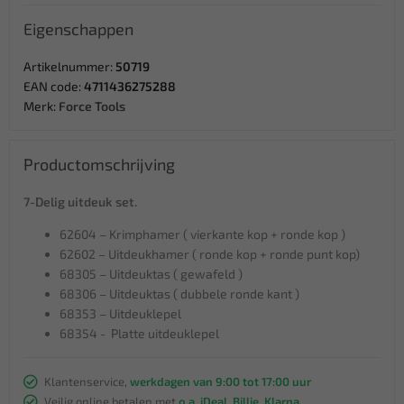
Eigenschappen
Artikelnummer:
50719
EAN code:
4711436275288
Merk:
Force Tools
Productomschrijving
7-Delig uitdeuk set.
62604 – Krimphamer ( vierkante kop + ronde kop )
62602 – Uitdeukhamer ( ronde kop + ronde punt kop)
68305 – Uitdeuktas ( gewafeld )
68306 – Uitdeuktas ( dubbele ronde kant )
68353 – Uitdeuklepel
68354 - Platte uitdeuklepel
Klantenservice,
werkdagen van 9:00 tot 17:00 uur
Veilig online betalen met
o.a. iDeal, Billie, Klarna