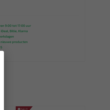
an 9:00 tot 17:00 uur
 iDeal, Billie, Klarna
werkdagen
s nieuwe producten
95
×
SALE!