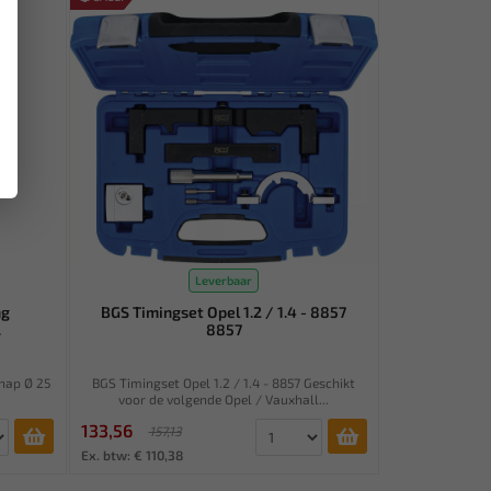
Leverbaar
ng
BGS Timingset Opel 1.2 / 1.4 - 8857
.
8857
chap Ø 25
BGS Timingset Opel 1.2 / 1.4 - 8857 Geschikt
voor de volgende Opel / Vauxhall...
133,56
157,13
Ex. btw: € 110,38