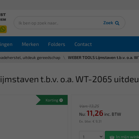
Zoek
ingen
Merken
Folders
Contact
hadeherstel, uitdeuk gereedschap
WEBER TOOLS Lijmstaven t.b.v. o.a. 
mstaven t.b.v. o.a. WT-2065 uitdeu
Korting
Van: 13,25
11,26
Nu:
inc. BTW
Ex. btw: € 9,31
In mijn wi