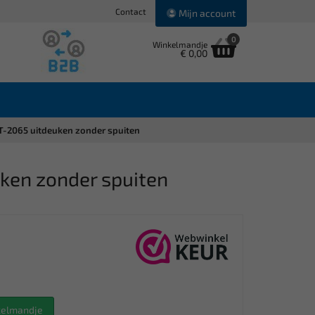
Contact
Mijn account
0
Winkelmandje
€ 0,00
WT-2065 uitdeuken zonder spuiten
ken zonder spuiten
nkelmandje