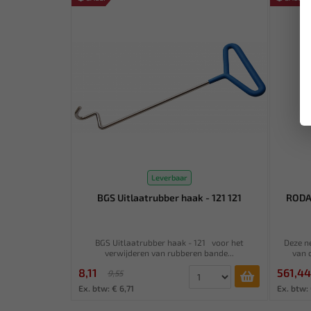
Leverbaar
BGS Uitlaatrubber haak - 121 121
RODAC
BGS Uitlaatrubber haak - 121 voor het
Deze ne
verwijderen van rubberen bande...
van 
8,11
561,44
9,55
Ex. btw: € 6,71
Ex. btw: