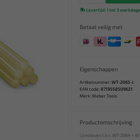
Levertijd: 1 tot 3 werkdag
Betaal veilig met
Eigenschappen
Artikelnummer:
WT-2065-l
EAN code:
8719558509621
Merk:
Weber Tools
Productomschrijving
Lijmstaven t.b.v. WT-2064 + 