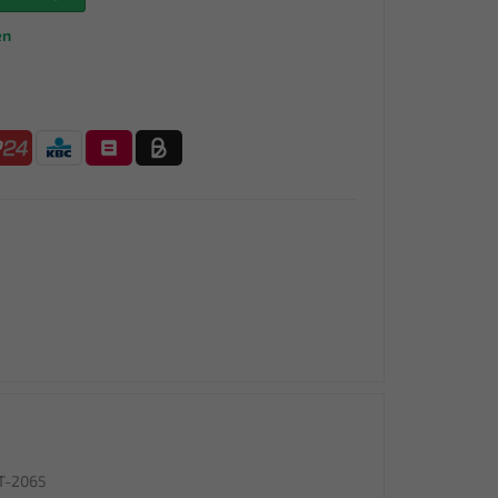
en
WT-2065