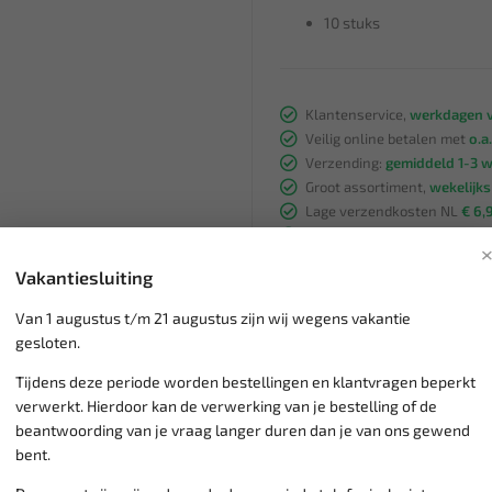
10 stuks
Klantenservice,
werkdagen v
Veilig online betalen met
o.a.
Verzending:
gemiddeld 1-3 
Groot assortiment,
wekelijk
Lage verzendkosten NL
€ 6,
vanaf € 75
gratis verzending
Vakantiesluiting
Van 1 augustus t/m 21 augustus zijn wij wegens vakantie
gesloten.
Tijdens deze periode worden bestellingen en klantvragen beperkt
verwerkt. Hierdoor kan de verwerking van je bestelling of de
beantwoording van je vraag langer duren dan je van ons gewend
bent.
SALE!