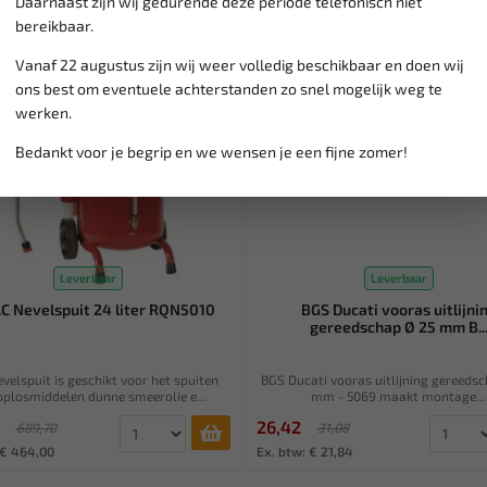
Daarnaast zijn wij gedurende deze periode telefonisch niet
bereikbaar.
Vanaf 22 augustus zijn wij weer volledig beschikbaar en doen wij
ons best om eventuele achterstanden zo snel mogelijk weg te
werken.
Bedankt voor je begrip en we wensen je een fijne zomer!
Leverbaar
Leverbaar
 Nevelspuit 24 liter RQN5010
BGS Ducati vooras uitlijni
gereedschap Ø 25 mm B..
velspuit is geschikt voor het spuiten
BGS Ducati vooras uitlijning gereeds
oplosmiddelen dunne smeerolie e...
mm - 5069 maakt montage...
26,42
689,70
31,08
 € 464,00
Ex. btw: € 21,84