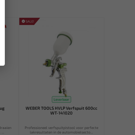
SALE!
Leverbaar
lug
WEBER TOOLS HVLP Verfspuit 600cc
WT-141020
draaien
Professioneel verfspuitpistool voor perfecte
...
lakresultaten in de automobielsecto...