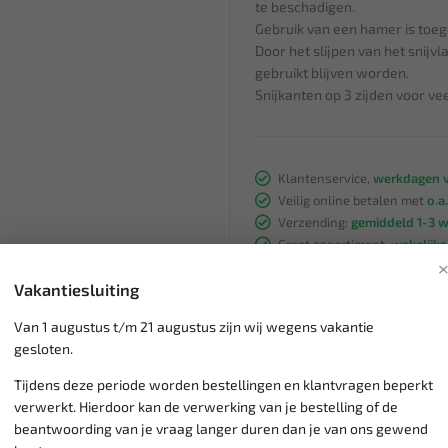
te beschadigen.
Gebruik van een hamer is toege
Door het slijpen van het snijvl
gebruikt blijven worden.
Snijkanten op 3 zijden voor vee
Klantenservice,
werkdagen v
Veilig online betalen met
o.a.
Verzending:
gemiddeld 1-3 
Groot assortiment,
wekelijk
Lage verzendkosten NL
€ 6,
Vakantiesluiting
vanaf € 75
gratis verzending
Van 1 augustus t/m 21 augustus zijn wij wegens vakantie
gesloten.
Tijdens deze periode worden bestellingen en klantvragen beperkt
verwerkt. Hierdoor kan de verwerking van je bestelling of de
beantwoording van je vraag langer duren dan je van ons gewend