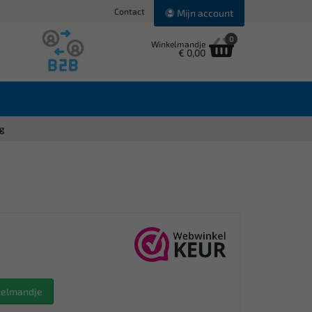
Contact
Mijn account
0
Winkelmandje
€ 0,00
g
nkelmandje