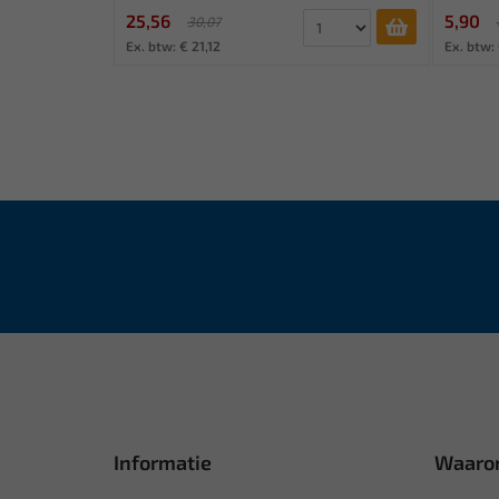
25,56
5,90
30,07
Ex. btw: € 21,12
Ex. btw:
Informatie
Waaro