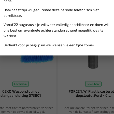
bent.
Daarnaast zijn wij gedurende deze periode telefonisch niet
bereikbaar.
Vanaf 22 augustus zijn wij weer volledig beschikbaar en doen wij
ons best om eventuele achterstanden zo snel mogelijk weg te
werken.
Bedankt voor je begrip en we wensen je een fijne zomer!
Leverbaar
Leverbaar
GEKO Wasborstel met
FORCE 1/4" Plastic carterp
slangaansluiting G73801
dopsleutel Ford / Ci...
tel met zachte borstelharen voor het
Speciale dopsleutel set voor het los
nigen van oppervlakken, bijv. gel...
van de kunststof carterpluggen. 