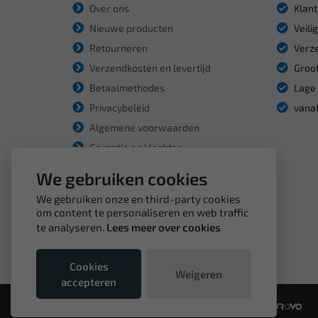
Over ons
Klant
Nieuwe producten
Veili
Retourneren
Verze
Verzendkosten en levertijd
Groot
Betaalmethodes
Lage 
Privacybeleid
vanaf
Algemene voorwaarden
Garantie en klachten
We gebruiken cookies
We gebruiken onze en third-party cookies
om content te personaliseren en web traffic
te analyseren.
Lees meer over cookies
Cookies
Weigeren
accepteren
© Copyright VDH Tools 2026 - een webshop van