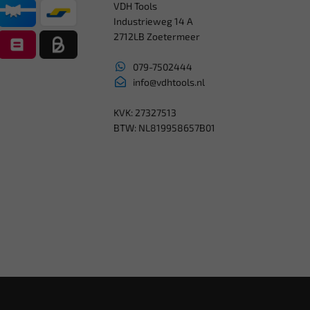
VDH Tools
Industrieweg 14 A
2712LB Zoetermeer
079-7502444
info@vdhtools.nl
KVK: 27327513
BTW: NL819958657B01