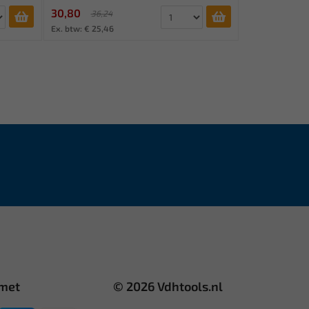
30,80
36,24
Ex. btw: € 25,46
 met
© 2026 Vdhtools.nl