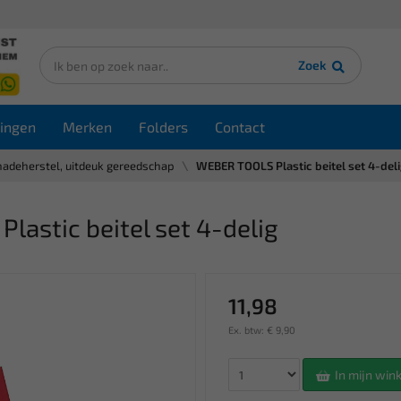
Zoek
ingen
Merken
Folders
Contact
hadeherstel, uitdeuk gereedschap
WEBER TOOLS Plastic beitel set 4-deli
astic beitel set 4-delig
11,98
Ex. btw: € 9,90
In mijn wi