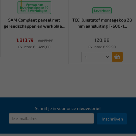
Verwachte
levering binnen 10
tot 15 werkdagen
Leverbaar
SAM Compleet paneel met
TCE Kunststof montagekop 28
gereedschappen en werkplaa...
mm aansluiting T-600-1...
1.813,79
120,88
3.206,50
Ex. btw: € 1.499,00
Ex. btw: € 99,90
Schrijf je in voor onze
nieuwsbrief
Inschrijven