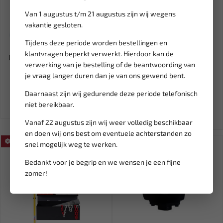
Van 1 augustus t/m 21 augustus zijn wij wegens
vakantie gesloten.
Tijdens deze periode worden bestellingen en
Niet op voorraad
Leverbaar
klantvragen beperkt verwerkt. Hierdoor kan de
Distributieketting distributie
DECA CLASS BOOSTER 400 E
verwerking van je bestelling of de beantwoording van
gereedschap voor Me...
Acculader / startbooster...
je vraag langer duren dan je van ons gewend bent.
240,79
507,59
Daarnaast zijn wij gedurende deze periode telefonisch
Ex. btw: € 199,00
Ex. btw: € 419,50
niet bereikbaar.
Vanaf 22 augustus zijn wij weer volledig beschikbaar
en doen wij ons best om eventuele achterstanden zo
SALE!
snel mogelijk weg te werken.
Bedankt voor je begrip en we wensen je een fijne
zomer!