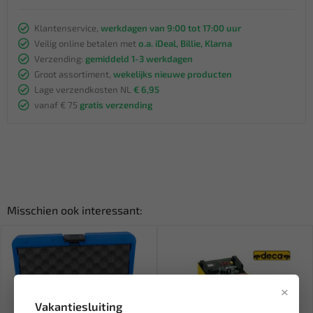
Klantenservice,
werkdagen van 9:00 tot 17:00 uur
Veilig online betalen met
o.a. iDeal, Billie, Klarna
Verzending:
gemiddeld 1-3 werkdagen
Groot assortiment,
wekelijks nieuwe producten
Lage verzendkosten NL
€ 6,95
vanaf € 75
gratis verzending
Misschien ook interessant:
×
Vakantiesluiting