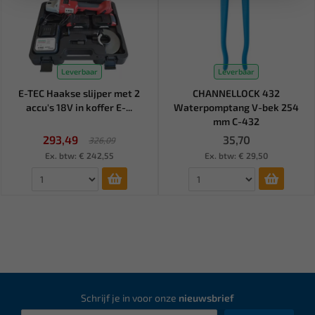
Leverbaar
Leverbaar
E-TEC Haakse slijper met 2
CHANNELLOCK 432
accu's 18V in koffer E-...
Waterpomptang V-bek 254
mm C-432
293,49
35,70
326,09
Ex. btw: € 242,55
Ex. btw: € 29,50
Schrijf je in voor onze
nieuwsbrief