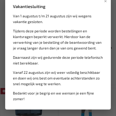
×
Vakantiesluiting
Van 1 augustus t/m 21 augustus zijn wij wegens
vakantie gesloten.
Tijdens deze periode worden bestellingen en
klantvragen beperkt verwerkt. Hierdoor kan de
Leverbaar
Leverbaar
verwerking van je bestelling of de beantwoording van
WEBER TOOLS Assortiment
TCE Ronde schijf van hulparm
je vraag langer duren dan je van ons gewend bent.
Mini zekeringen (120 st) F...
T-610-M2-S
Daarnaast zijn wij gedurende deze periode telefonisch
niet bereikbaar.
9,56
47,19
Ex. btw: € 7,90
Ex. btw: € 39,00
Vanaf 22 augustus zijn wij weer volledig beschikbaar
en doen wij ons best om eventuele achterstanden zo
snel mogelijk weg te werken.
SALE!
Bedankt voor je begrip en we wensen je een fijne
zomer!