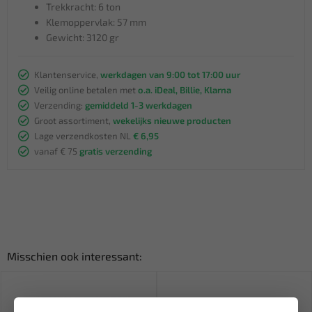
Trekkracht: 6 ton
Klemoppervlak: 57 mm
Gewicht: 3120 gr
Klantenservice,
werkdagen van 9:00 tot 17:00 uur
Veilig online betalen met
o.a. iDeal, Billie, Klarna
Verzending:
gemiddeld 1-3 werkdagen
Groot assortiment,
wekelijks nieuwe producten
Lage verzendkosten NL
€ 6,95
vanaf € 75
gratis verzending
Misschien ook interessant: