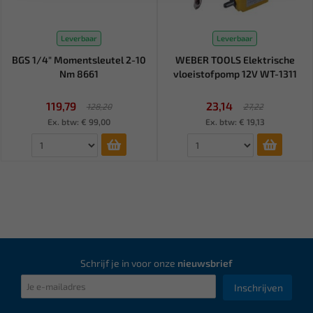
Leverbaar
Leverbaar
BGS 1/4" Momentsleutel 2-10
WEBER TOOLS Elektrische
Nm 8661
vloeistofpomp 12V WT-1311
119,79
23,14
128,20
27,22
Ex. btw: € 99,00
Ex. btw: € 19,13
Schrijf je in voor onze
nieuwsbrief
Inschrijven