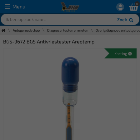
0
Menu
Zoek
Autogereedschap
Diagnose, testen en meten
Overig diagnose en testgere
BGS-9672 BGS Antivriestester Areotemp
Korting