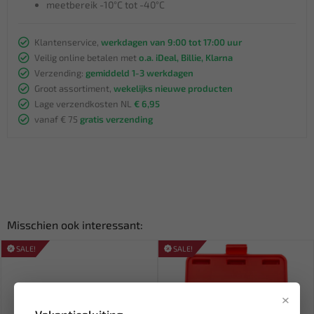
meetbereik -10°C tot -40°C
Klantenservice,
werkdagen van 9:00 tot 17:00 uur
Veilig online betalen met
o.a. iDeal, Billie, Klarna
Verzending:
gemiddeld 1-3 werkdagen
Groot assortiment,
wekelijks nieuwe producten
Lage verzendkosten NL
€ 6,95
vanaf € 75
gratis verzending
Misschien ook interessant:
SALE!
SALE!
×