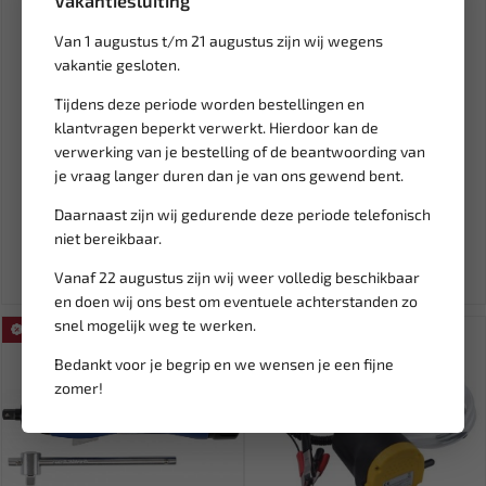
Vakantiesluiting
Van 1 augustus t/m 21 augustus zijn wij wegens
vakantie gesloten.
Tijdens deze periode worden bestellingen en
Leverbaar
Leverbaar
klantvragen beperkt verwerkt. Hierdoor kan de
BGS Vliegwiel blokkeer
FORCE Bout en schroeven
verwerking van je bestelling of de beantwoording van
gereedschap BGS-8348
verwijder set (linkse tapp...
je vraag langer duren dan je van ons gewend bent.
Daarnaast zijn wij gedurende deze periode telefonisch
36,62
34,56
43,09
40,66
niet bereikbaar.
Ex. btw: € 30,27
Ex. btw: € 28,56
Vanaf 22 augustus zijn wij weer volledig beschikbaar
en doen wij ons best om eventuele achterstanden zo
snel mogelijk weg te werken.
SALE!
SALE!
Bedankt voor je begrip en we wensen je een fijne
zomer!