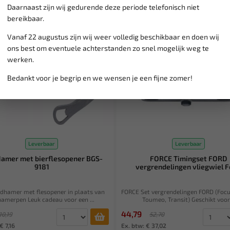
Daarnaast zijn wij gedurende deze periode telefonisch niet
SALE!
bereikbaar.
Vanaf 22 augustus zijn wij weer volledig beschikbaar en doen wij
ons best om eventuele achterstanden zo snel mogelijk weg te
werken.
Bedankt voor je begrip en we wensen je een fijne zomer!
Leverbaar
Leverbaar
amer met bierflesopener BGS-
FORCE Timingset FORD
9181
vergrendelingen vliegwiel Fo
dhamer met flesopener in plaats van
FORCE Set vergrendelingen FORD (Focus
hamerpen Leuk cadeau voor een ...
Toumeo, Transit) Geschikt voor.
44,79
10,19
52,70
€ 7,16
Ex. btw: € 37,02