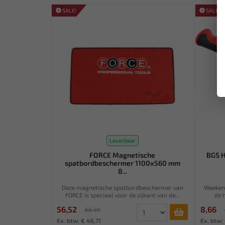
SALE!
SALE!
Leverbaar
FORCE Magnetische
BGS H
spatbordbeschermer 1100x560 mm
8...
Deze magnetische spatbordbeschermer van
Weeken
FORCE is speciaal voor de zijkant van de...
de 
56,52
8,66
66,49
Ex. btw: € 46,71
Ex. btw: 