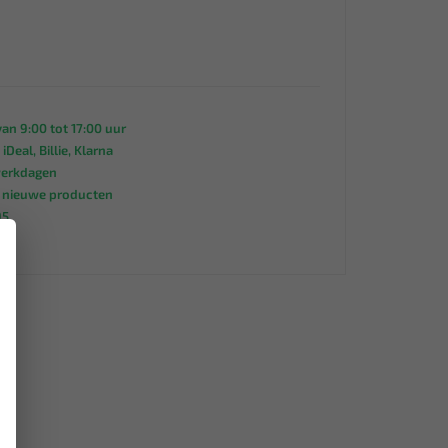
an 9:00 tot 17:00 uur
 iDeal, Billie, Klarna
werkdagen
s nieuwe producten
95
×