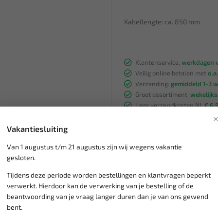
Kabellengte: ca. 850 mm
Klantenservice,
werkdagen v
Veilig online betalen met
o.a.
Verzending:
gemiddeld 1-3 
Groot assortiment,
wekelijk
Lage verzendkosten NL
€ 6,
vanaf € 75
gratis verzending
Vakantiesluiting
Van 1 augustus t/m 21 augustus zijn wij wegens vakantie
gesloten.
Tijdens deze periode worden bestellingen en klantvragen beperkt
verwerkt. Hierdoor kan de verwerking van je bestelling of de
beantwoording van je vraag langer duren dan je van ons gewend
bent.