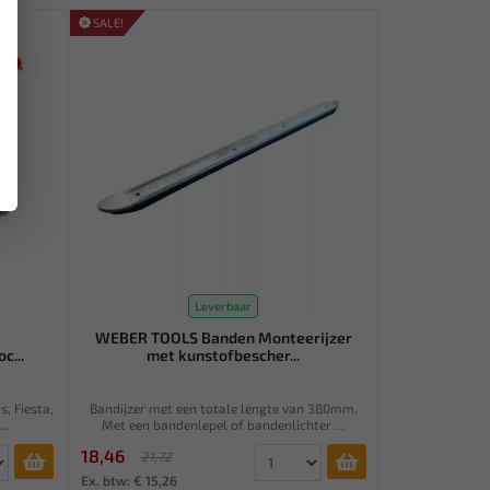
SALE!
Leverbaar
WEBER TOOLS Banden Monteerijzer
c...
met kunstofbescher...
, Fiesta,
Bandijzer met een totale lengte van 380mm.
..
Met een bandenlepel of bandenlichter ...
18,46
21,72
Ex. btw: € 15,26