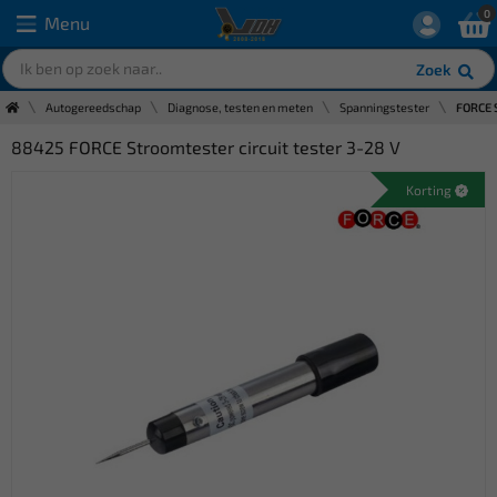
0
Menu
Zoek
Autogereedschap
Diagnose, testen en meten
Spanningstester
FORCE S
88425 FORCE Stroomtester circuit tester 3-28 V
Korting