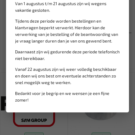
Van 1 augustus t/m 21 augustus zijn wij wegens
vakantie gesloten.
Leverbaar
Leverbaar
Tijdens deze periode worden bestellingen en
FORCE 1/2"DR. doppen
THERMOSEAL NYLON VORK
klantvragen beperkt verwerkt. Hierdoor kan de
combinatie module (EVA
BLAUW M5 (5,3X9,5) (5 ST) BL...
verwerking van je bestelling of de beantwoording van
10318....
je vraag langer duren dan je van ons gewend bent.
644,15
4,92
757,82
Daarnaast zijn wij gedurende deze periode telefonisch
Ex. btw: € 532,36
Ex. btw: € 4,07
niet bereikbaar.
Vanaf 22 augustus zijn wij weer volledig beschikbaar
en doen wij ons best om eventuele achterstanden zo
snel mogelijk weg te werken.
Bedankt voor je begrip en we wensen je een fijne
zomer!