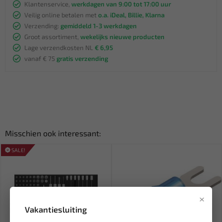
Klantenservice,
werkdagen van 9:00 tot 17:00 uur
Veilig online betalen met
o.a. iDeal, Billie, Klarna
Verzending:
gemiddeld 1-3 werkdagen
Groot assortiment,
wekelijks nieuwe producten
Lage verzendkosten NL
€ 6,95
vanaf € 75
gratis verzending
Misschien ook interessant:
SALE!
×
Vakantiesluiting