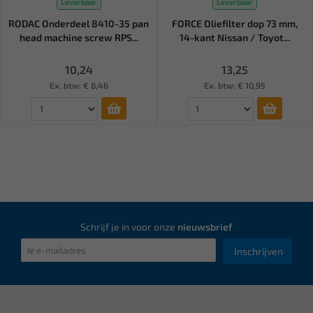
Leverbaar
Leverbaar
RODAC Onderdeel 8410-35 pan
FORCE Oliefilter dop 73 mm,
head machine screw RPS...
14-kant Nissan / Toyot...
10,24
13,25
Ex. btw: € 8,46
Ex. btw: € 10,95
Schrijf je in voor onze
nieuwsbrief
Inschrijven