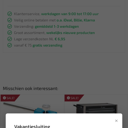
Klantenservice,
werkdagen van 9:00 tot 17:00 uur
Veilig online betalen met
o.a. iDeal, Billie, Klarna
Verzending:
gemiddeld 1-3 werkdagen
Groot assortiment,
wekelijks nieuwe producten
Lage verzendkosten NL
€ 6,95
vanaf € 75
gratis verzending
Misschien ook interessant:
SALE!
SALE!
×
Vakantiesluiting