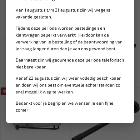
Van 1 augustus t/m 21 augustus zijn wij wegens
vakantie gesloten.
Tijdens deze periode worden bestellingen en
Leverbaar
Leverbaar
klantvragen beperkt verwerkt. Hierdoor kan de
BGS Trekkerset voor BGS 865
FORCE Jumbo
verwerking van je bestelling of de beantwoording van
865-1
gereedschapswagen 607-delig
je vraag langer duren dan je van ons gewend bent.
(Foam) ges...
57,13
3.661,46
Daarnaast zijn wij gedurende deze periode telefonisch
67,22
4.307,60
niet bereikbaar.
Ex. btw: € 47,22
Ex. btw: € 3.026,00
Vanaf 22 augustus zijn wij weer volledig beschikbaar
en doen wij ons best om eventuele achterstanden zo
snel mogelijk weg te werken.
SALE!
SALE!
Bedankt voor je begrip en we wensen je een fijne
zomer!