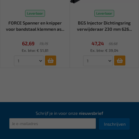
Leverbaar
Leverbaar
FORCE Spanner en knipper
BGS Injector Dichtingsring
voor bandstaal klemmen as...
verwijderaar 230 mm 626...
62,69
47,24
73,75
55,58
Ex. btw: € 51,81
Ex. btw: € 39,04
Schrijf je in voor onze
nieuwsbrief
Inschrijven