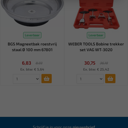
Leverbaar
Leverbaar
BGS Magneetbak roestvrij
WEBER TOOLS Bobine trekker
staal Ø 100 mm 67801
set VAG WT-3020
6,83
30,75
8,03
36,18
Ex. btw: € 5,64
Ex. btw: € 25,42
Schrijf je in voor onze
nieuwsbrief