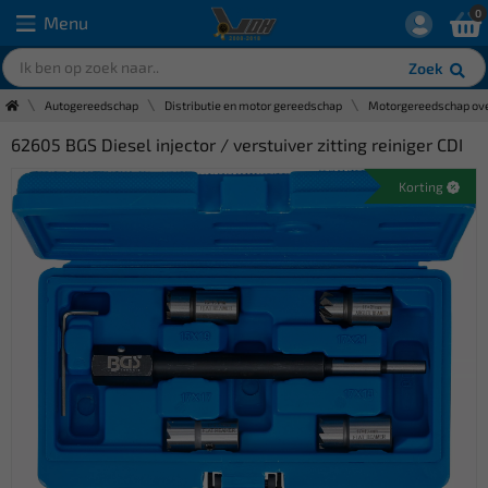
0
Menu
Zoek
Autogereedschap
Distributie en motor gereedschap
Motorgereedschap ove
62605 BGS Diesel injector / verstuiver zitting reiniger CDI
Korting