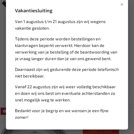
×
Vakantiesluiting
Van 1 augustus t/m 21 augustus zijn wij wegens
vakantie gesloten.
Tijdens deze periode worden bestellingen en
klantvragen beperkt verwerkt. Hierdoor kan de
verwerking van je bestelling of de beantwoording van
Leverbaar
Leverbaar
je vraag langer duren dan je van ons gewend bent.
FORCE Fuseevork 400 mm
FORCE Dubbelzijdig flexibel
628400
vijlblad 12 tanden per...
Daarnaast zijn wij gedurende deze periode telefonisch
niet bereikbaar.
15,94
60,63
18,76
71,33
Vanaf 22 augustus zijn wij weer volledig beschikbaar
Ex. btw: € 13,18
Ex. btw: € 50,11
en doen wij ons best om eventuele achterstanden zo
snel mogelijk weg te werken.
Bedankt voor je begrip en we wensen je een fijne
SALE!
SALE!
zomer!