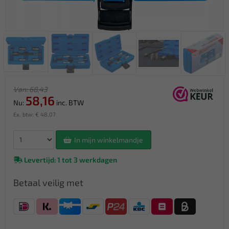
Van: 68,43
58,16
Nu:
inc. BTW
Ex. btw: € 48,07
In mijn winkelmandje
Levertijd: 1 tot 3 werkdagen
Betaal veilig met