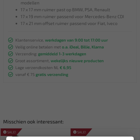
modellen
17 x 17 mm ruimer past op BMW, PSA, Renault
17 x 19 mm ruimer passend voor Mercedes-Benz CDI
17 x 21 mm offset ruimer passend voor Fiat, Iveco
Klantenservice,
werkdagen van 9:00 tot 17:00 uur
Veilig online betalen met
o.a. iDeal, Billie, Klarna
Verzending:
gemiddeld 1-3 werkdagen
Groot assortiment,
wekelijks nieuwe producten
Lage verzendkosten NL
€ 6,95
vanaf € 75
gratis verzending
Misschien ook interessant:
SALE!
SALE!