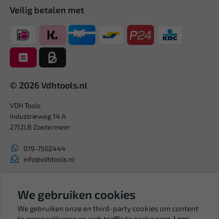
Veilig betalen met
© 2026 Vdhtools.nl
VDH Tools
Industrieweg 14 A
2712LB Zoetermeer
079-7502444
info@vdhtools.nl
KVK: 27327513
BTW: NL819958657B01
We gebruiken cookies
We gebruiken onze en third-party cookies om content
te personaliseren en web traffic te analyseren.
Lees