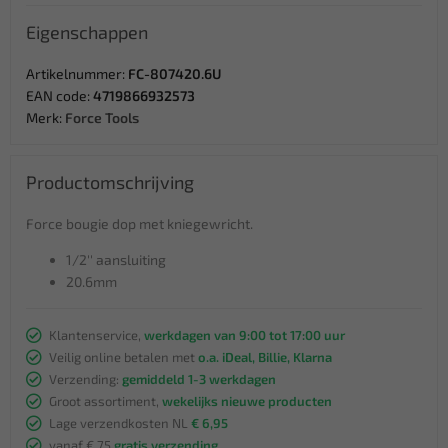
Eigenschappen
Artikelnummer:
FC-807420.6U
EAN code:
4719866932573
Merk:
Force Tools
Productomschrijving
Force bougie dop met kniegewricht.
1/2'' aansluiting
20.6mm
Klantenservice,
werkdagen van 9:00 tot 17:00 uur
Veilig online betalen met
o.a. iDeal, Billie, Klarna
Verzending:
gemiddeld 1-3 werkdagen
Groot assortiment,
wekelijks nieuwe producten
Lage verzendkosten NL
€ 6,95
vanaf € 75
gratis verzending