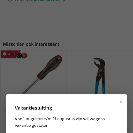
Misschien ook interessant:
SALE!
×
Vakantiesluiting
Leverbaar
Leverbaar
Van 1 augustus t/m 21 augustus zijn wij wegens
FORCE Flexibele
CHANNELLOCK GL6 Griplock®
vakantie gesloten.
dopschroevendraaier voor
waterpomptang 165 mm C-G...