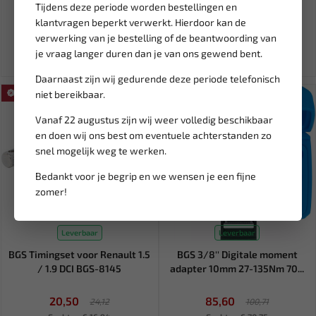
slangklem...
Tijdens deze periode worden bestellingen en
6,63
24,20
klantvragen beperkt verwerkt. Hierdoor kan de
7,80
verwerking van je bestelling of de beantwoording van
Ex. btw: € 5,48
Ex. btw: € 20,00
je vraag langer duren dan je van ons gewend bent.
Daarnaast zijn wij gedurende deze periode telefonisch
SALE!
niet bereikbaar.
SALE!
Vanaf 22 augustus zijn wij weer volledig beschikbaar
en doen wij ons best om eventuele achterstanden zo
snel mogelijk weg te werken.
Bedankt voor je begrip en we wensen je een fijne
zomer!
Leverbaar
Leverbaar
BGS Timingset voor Renault 1.5
BGS 3/8'' Digitale moment
/ 1.9 DCI BGS-8145
adapter 10mm 27-135Nm 70...
20,50
85,60
24,12
100,71