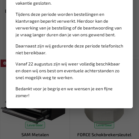
Leverbaar
Leverbaar
vakantie gesloten.
BGS Oliefiltersleutel 16-punts
FORCE Heavy duty Circuit
Tijdens deze periode worden bestellingen en
Ø 86mm voor BMW, Vo...
tester 6-12-24V 88432A
klantvragen beperkt verwerkt. Hierdoor kan de
verwerking van je bestelling of de beantwoording van
12,11
21,39
25,17
je vraag langer duren dan je van ons gewend bent.
Ex. btw: € 10,01
Ex. btw: € 17,68
Daarnaast zijn wij gedurende deze periode telefonisch
niet bereikbaar.
Vanaf 22 augustus zijn wij weer volledig beschikbaar
SALE!
SALE!
en doen wij ons best om eventuele achterstanden zo
snel mogelijk weg te werken.
Bedankt voor je begrip en we wensen je een fijne
zomer!
Leverbaar
Leverbaar
SAM Metalen
FORCE Schokbrekersleutel