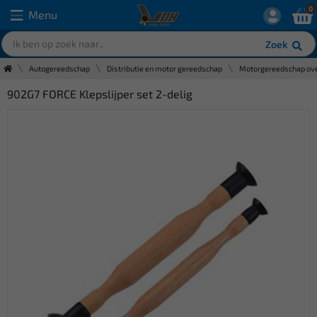
0
Menu
Zoek
Autogereedschap
Distributie en motor gereedschap
Motorgereedschap ove
902G7 FORCE Klepslijper set 2-delig