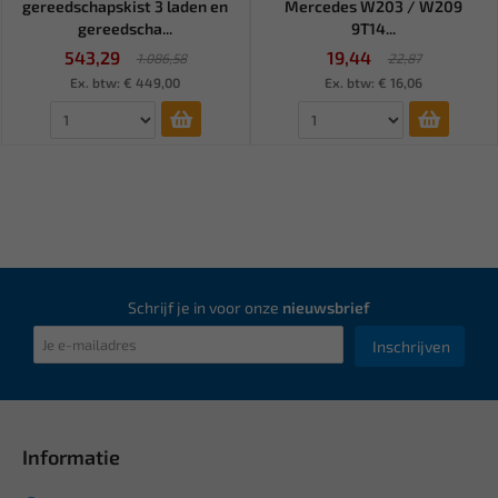
gereedschapskist 3 laden en
Mercedes W203 / W209
gereedscha...
9T14...
543,29
19,44
1.086,58
22,87
Ex. btw: € 449,00
Ex. btw: € 16,06
Schrijf je in voor onze
nieuwsbrief
Inschrijven
Informatie