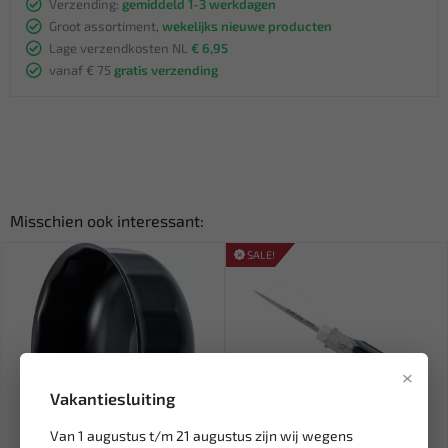
Verzending:
gemiddeld 1-3 werkdagen
Groot assortiment,
wekelijks nieuwe producten
Lage verzendkosten NL
€ 6,95
vanaf € 75
gratis verzending
Misschien ook interessant:
SALE!
×
Vakantiesluiting
Van 1 augustus t/m 21 augustus zijn wij wegens