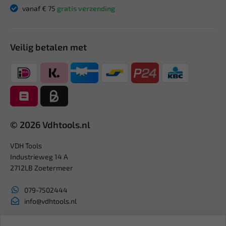
vanaf € 75
gratis verzending
Veilig betalen met
© 2026 Vdhtools.nl
VDH Tools
Industrieweg 14 A
2712LB Zoetermeer
079-7502444
info@vdhtools.nl
KVK: 27327513