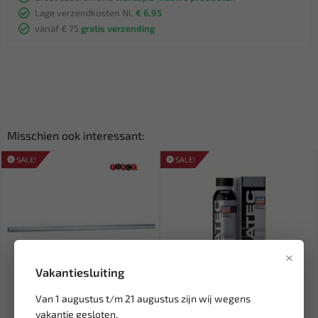
Lage verzendkosten NL
€ 6,95
vanaf € 75
gratis verzending
Misschien ook interessant:
SALE!
SALE!
×
Vakantiesluiting
Van 1 augustus t/m 21 augustus zijn wij wegens
Leverbaar
Leverbaar
vakantie gesloten.