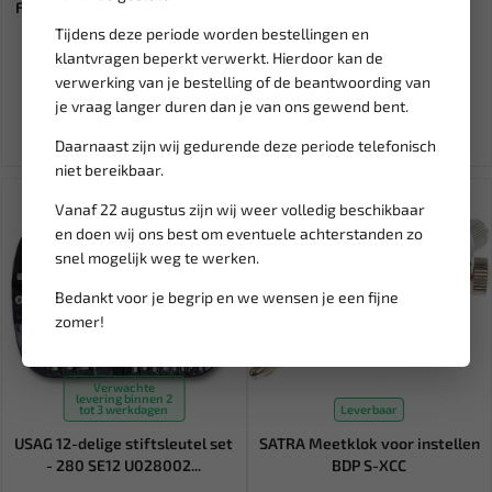
FORCE Wielsleutel wringstaaf
LIQUI MOLY Cera Tec 300 ml
25 mm 67702
LM-3721
Tijdens deze periode worden bestellingen en
klantvragen beperkt verwerkt. Hierdoor kan de
45,36
23,28
53,36
29,10
verwerking van je bestelling of de beantwoording van
Ex. btw: € 37,49
Ex. btw: € 19,24
je vraag langer duren dan je van ons gewend bent.
Daarnaast zijn wij gedurende deze periode telefonisch
niet bereikbaar.
Vanaf 22 augustus zijn wij weer volledig beschikbaar
en doen wij ons best om eventuele achterstanden zo
snel mogelijk weg te werken.
Bedankt voor je begrip en we wensen je een fijne
zomer!
Verwachte
levering binnen 2
tot 3 werkdagen
Leverbaar
USAG 12-delige stiftsleutel set
SATRA Meetklok voor instellen
- 280 SE12 U028002...
BDP S-XCC