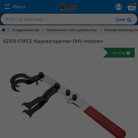
0
Menu
Zoek
Autogereedschap
Distributie en motor gereedschap
Motorgereedschap ove
62106 FORCE Klepveerspanner OHV motoren
Korting