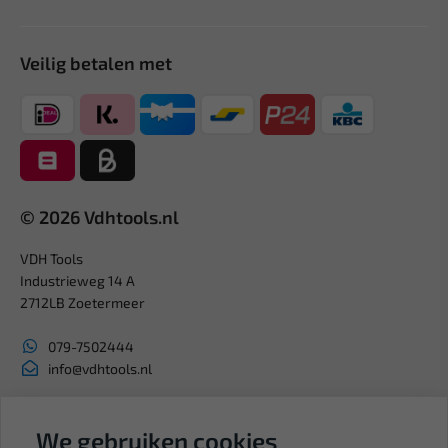
Veilig betalen met
© 2026 Vdhtools.nl
VDH Tools
Industrieweg 14 A
2712LB Zoetermeer
079-7502444
info@vdhtools.nl
KVK: 27327513
We gebruiken cookies
BTW: NL819958657B01