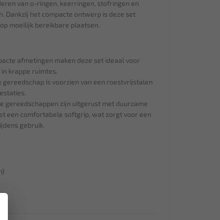
eren van o-ringen, keerringen, stofringen en
n. Dankzij het compacte ontwerp is deze set
p moeilijk bereikbare plaatsen.
pacte afmetingen maken deze set ideaal voor
 in krappe ruimtes.
 gereedschap is voorzien van een roestvrijstalen
estaties.
e gereedschappen zijn uitgerust met duurzame
t een comfortabele softgrip, wat zorgt voor een
ijdens gebruik.
m)
×