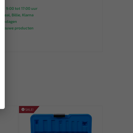
an 9:00 tot 17:00 uur
 iDeal, Billie, Klarna
werkdagen
s nieuwe producten
95
SALE!