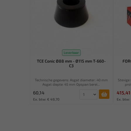
Leverbaar
TCE Conic Ø88 mm - Ø115 mm T-660-
FOR
C3
Technische gegevens: Asgat diameter: 40 mm
Stevige 
Asgat diepte: 45 mm Opspan berei...
pro
60,14
415,41
Ex. btw: € 49,70
Ex. btw: