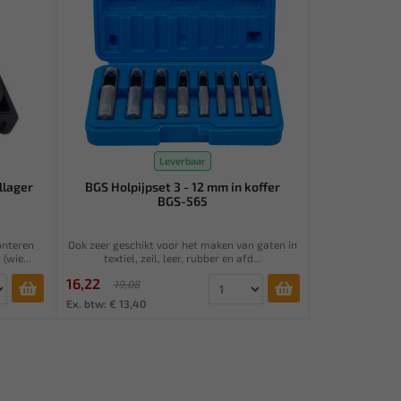
Leverbaar
lager
BGS Holpijpset 3 - 12 mm in koffer
BGS-565
onteren
Ook zeer geschikt voor het maken van gaten in
(wie...
textiel, zeil, leer, rubber en afd...
16,22
19,08
Ex. btw: € 13,40