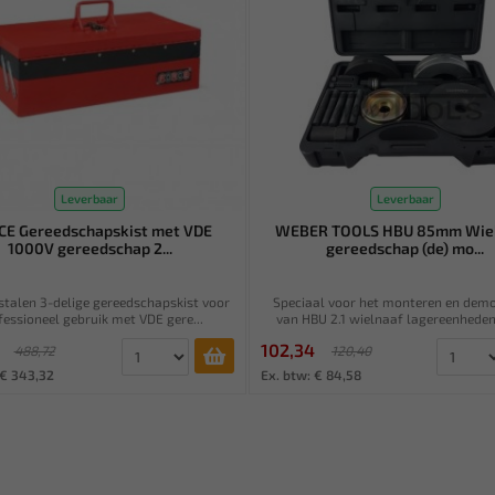
Leverbaar
Leverbaar
CE Gereedschapskist met VDE
WEBER TOOLS HBU 85mm Wiel
1000V gereedschap 2...
gereedschap (de) mo...
stalen 3-delige gereedschapskist voor
Speciaal voor het monteren en dem
fessioneel gebruik met VDE gere...
van HBU 2.1 wielnaaf lagereenheden 
102,34
488,72
120,40
 € 343,32
Ex. btw: € 84,58