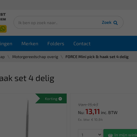
Zoek
ingen
Merken
Folders
Contact
hap
Motorgereedschap overig
FORCE Mini pick & haak set 4 delig
ak set 4 delig
Korting
Van: 15,43
13,11
Nu:
inc. BTW
Ex. btw: € 10,84
In mijn wi