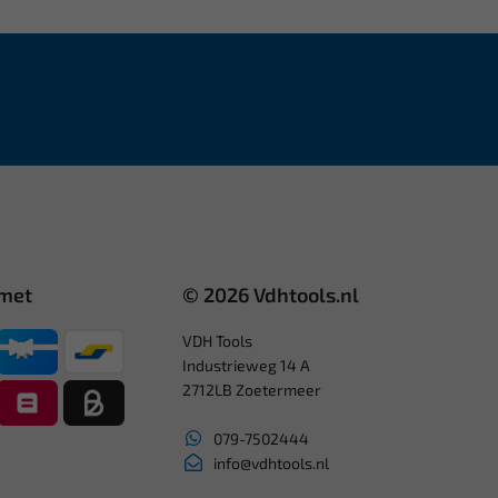
 met
© 2026 Vdhtools.nl
VDH Tools
Industrieweg 14 A
2712LB Zoetermeer
079-7502444
info@vdhtools.nl