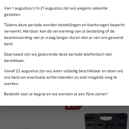
Van 1 augustus t/m 21 augustus zijn wij wegens vakantie
Klantenservice,
werkdagen v
gesloten.
Veilig online betalen met
o.a.
Verzending:
gemiddeld 1-3 
Tijdens deze periode worden bestellingen en klantvragen beperkt
Groot assortiment,
wekelijk
verwerkt. Hierdoor kan de verwerking van je bestelling of de
Lage verzendkosten NL
€ 6,
beantwoording van je vraag langer duren dan je van ons gewend
vanaf € 75
gratis verzending
bent.
Daarnaast zijn wij gedurende deze periode telefonisch niet
bereikbaar.
Vanaf 22 augustus zijn wij weer volledig beschikbaar en doen wij
ons best om eventuele achterstanden zo snel mogelijk weg te
werken.
Bedankt voor je begrip en we wensen je een fijne zomer!
SALE!