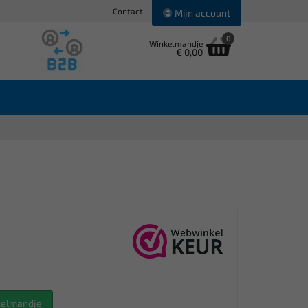
Contact
Mijn account
0
Winkelmandje
€ 0,00
nkelmandje