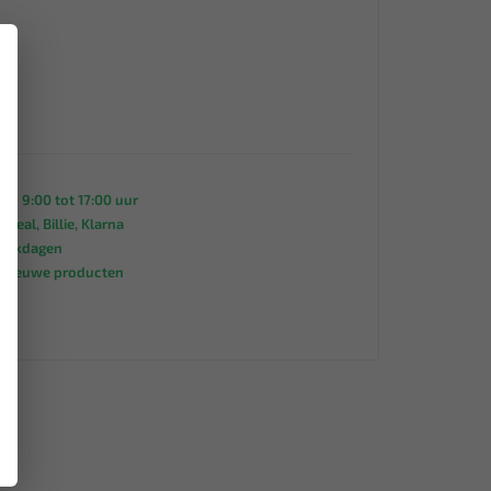
×
an 9:00 tot 17:00 uur
 iDeal, Billie, Klarna
werkdagen
s nieuwe producten
95