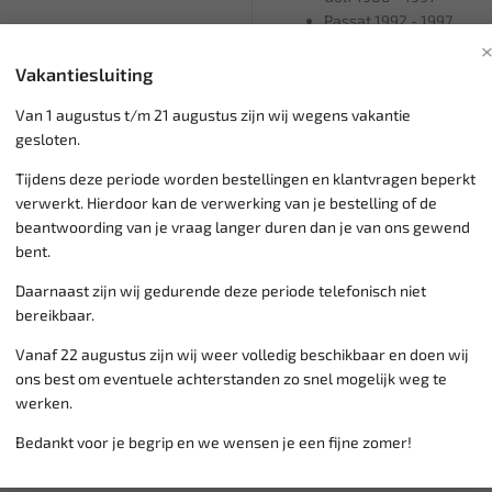
Passat 1992 - 1997
T4 2.0 1992 - 2004
Vakantiesluiting
OEM: T10020
Van 1 augustus t/m 21 augustus zijn wij wegens vakantie
gesloten.
Tijdens deze periode worden bestellingen en klantvragen beperkt
Klantenservice,
werkdagen v
verwerkt. Hierdoor kan de verwerking van je bestelling of de
Veilig online betalen met
o.a.
beantwoording van je vraag langer duren dan je van ons gewend
Verzending:
gemiddeld 1-3 
bent.
Groot assortiment,
wekelijk
Daarnaast zijn wij gedurende deze periode telefonisch niet
Lage verzendkosten NL
€ 6,
bereikbaar.
vanaf € 75
gratis verzending
Vanaf 22 augustus zijn wij weer volledig beschikbaar en doen wij
ons best om eventuele achterstanden zo snel mogelijk weg te
werken.
Bedankt voor je begrip en we wensen je een fijne zomer!