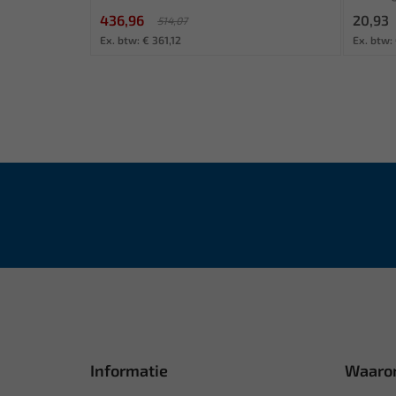
436,96
20,93
514,07
Ex. btw: € 361,12
Ex. btw: 
Informatie
Waaro