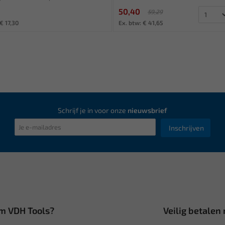
50,40
59,29
€ 17,30
Ex. btw: € 41,65
Schrijf je in voor onze
nieuwsbrief
Inschrijven
m VDH Tools?
Veilig betalen