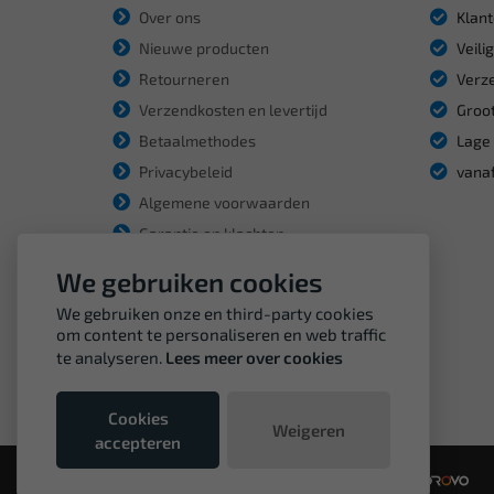
Over ons
Klant
Nieuwe producten
Veili
Retourneren
Verze
Verzendkosten en levertijd
Groot
Betaalmethodes
Lage 
Privacybeleid
vanaf
Algemene voorwaarden
Garantie en klachten
We gebruiken cookies
We gebruiken onze en third-party cookies
om content te personaliseren en web traffic
te analyseren.
Lees meer over cookies
Cookies
Weigeren
accepteren
© Copyright VDH Tools 2026 - een webshop van