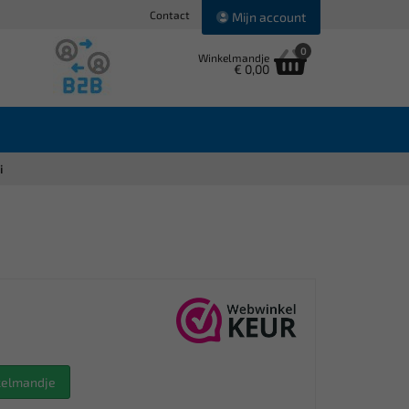
Contact
Mijn account
0
Winkelmandje
€ 0,00
i
nkelmandje