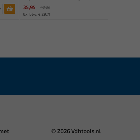
35,95
42,29
Ex. btw: € 29,71
 met
© 2026 Vdhtools.nl