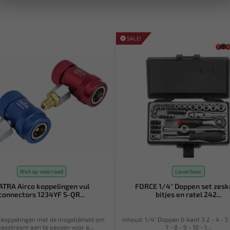
SALE!
Niet op voorraad
Leverbaar
ATRA Airco koppelingen vul
FORCE 1/4" Doppen set zesk
connectors 1234YF S-QR...
bitjes en ratel 242...
lkoppelingen met de mogelijkheid om
Inhoud: 1/4" Doppen 6-kant 3.2 - 4 - 5 -
gasstroom aan te passen voor a...
7 - 8 - 9 - 10 - 1...