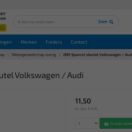
Zoek
ingen
Merken
Folders
Contact
hap
Motorgereedschap overig
JBM Spanrol sleutel Volkswagen / Aud
utel Volkswagen / Audi
11,50
Ex. btw: € 9,50
In mijn wi