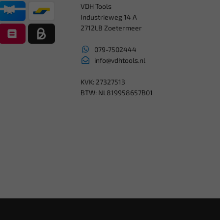
VDH Tools
Industrieweg 14 A
2712LB Zoetermeer
079-7502444
info@vdhtools.nl
KVK: 27327513
BTW: NL819958657B01