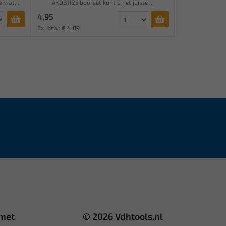
 mat...
AKDB1125 boorset kunt u het juiste ...
4,95
Ex. btw: € 4,09
 met
© 2026 Vdhtools.nl