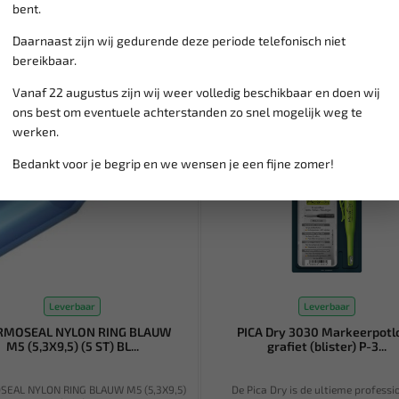
bent.
Daarnaast zijn wij gedurende deze periode telefonisch niet
bereikbaar.
Vanaf 22 augustus zijn wij weer volledig beschikbaar en doen wij
ons best om eventuele achterstanden zo snel mogelijk weg te
werken.
Bedankt voor je begrip en we wensen je een fijne zomer!
Leverbaar
Leverbaar
RMOSEAL NYLON RING BLAUW
PICA Dry 3030 Markeerpotl
M5 (5,3X9,5) (5 ST) BL...
grafiet (blister) P-3...
EAL NYLON RING BLAUW M5 (5,3X9,5)
De Pica Dry is de ultieme professi