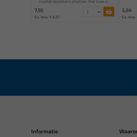
moeilijk bereikbare plaatsen. Met twee n...
7,95
5,64
Ex. btw: € 6,57
Ex. btw:
Informatie
Waaro