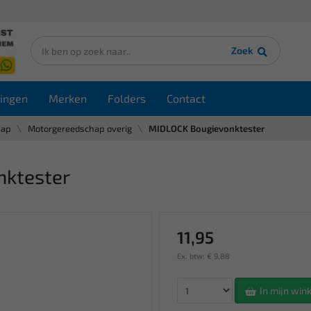
Zoek
ingen
Merken
Folders
Contact
hap
Motorgereedschap overig
MIDLOCK Bougievonktester
nktester
11,95
Ex. btw: € 9,88
In mijn wi