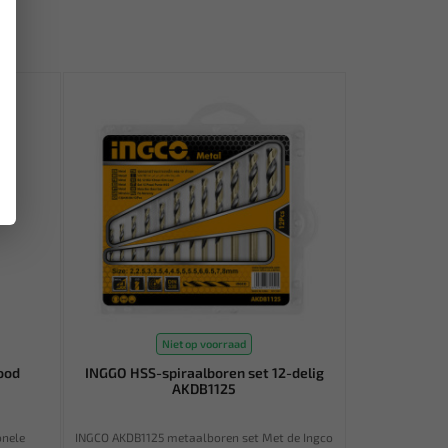
Niet op voorraad
ood
INGGO HSS-spiraalboren set 12-delig
AKDB1125
onele
INGCO AKDB1125 metaalboren set Met de Ingco