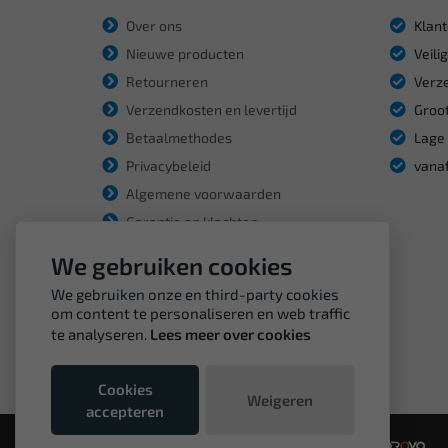
Over ons
Klant
Nieuwe producten
Veili
Retourneren
Verze
Verzendkosten en levertijd
Groot
Betaalmethodes
Lage 
Privacybeleid
vanaf
Algemene voorwaarden
Garantie en klachten
We gebruiken cookies
We gebruiken onze en third-party cookies
om content te personaliseren en web traffic
te analyseren.
Lees meer over cookies
Cookies
Weigeren
accepteren
© Copyright VDH Tools 2026 - een webshop van