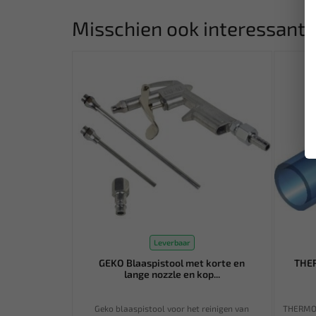
Misschien ook interessant:
Leverbaar
GEKO Blaaspistool met korte en
THE
lange nozzle en kop...
Geko blaaspistool voor het reinigen van
THERMOS