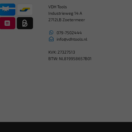
VDH Tools
Industrieweg 14 A
2712LB Zoetermeer
079-7502444
info@vdhtools.nl
KVK: 27327513
BTW: NL819958657B01