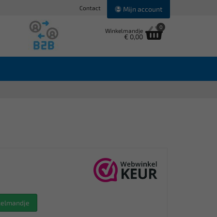
Contact
Mijn account
0
Winkelmandje
€ 0,00
nkelmandje