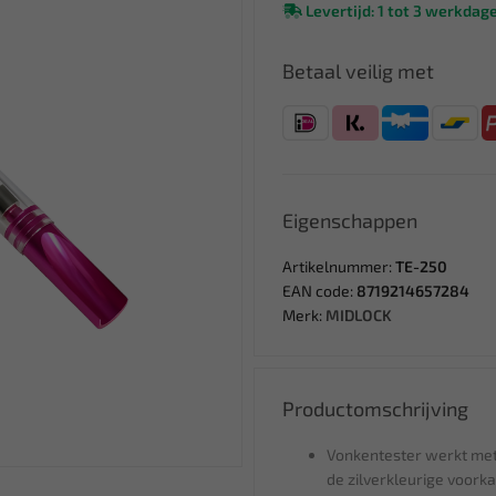
Levertijd: 1 tot 3 werkdag
Betaal veilig met
Eigenschappen
Artikelnummer:
TE-250
EAN code:
8719214657284
Merk:
MIDLOCK
Productomschrijving
Vonkentester werkt met i
de zilverkleurige voork