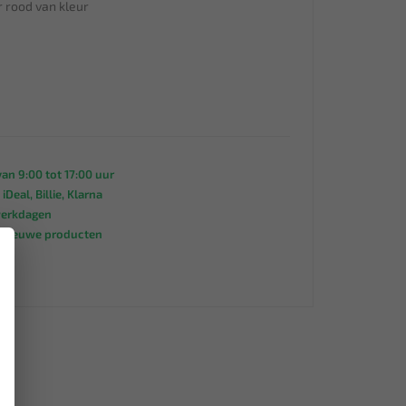
r rood van kleur
an 9:00 tot 17:00 uur
 iDeal, Billie, Klarna
werkdagen
s nieuwe producten
×
95