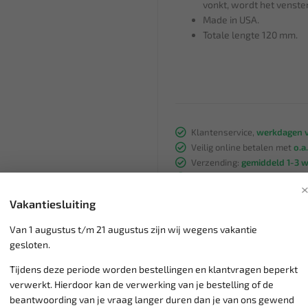
vonkt, wordt het venste
Made in USA.
Totale lengte 120 mm.
Klantenservice,
werkdagen v
Veilig online betalen met
o.a.
Verzending:
gemiddeld 1-3 
Groot assortiment,
wekelijk
Lage verzendkosten NL
€ 6,
Vakantiesluiting
vanaf € 75
gratis verzending
Van 1 augustus t/m 21 augustus zijn wij wegens vakantie
gesloten.
Tijdens deze periode worden bestellingen en klantvragen beperkt
verwerkt. Hierdoor kan de verwerking van je bestelling of de
beantwoording van je vraag langer duren dan je van ons gewend