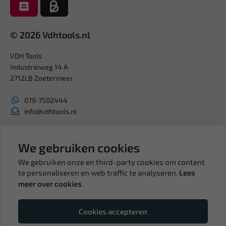
© 2026 Vdhtools.nl
VDH Tools
Industrieweg 14 A
2712LB Zoetermeer
079-7502444
info@vdhtools.nl
KVK: 27327513
BTW: NL819958657B01
We gebruiken cookies
We gebruiken onze en third-party cookies om content
te personaliseren en web traffic te analyseren.
Lees
meer over cookies
Volg ons
Cookies accepteren