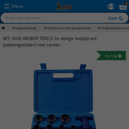
0
Menu
Zoek
Autogereedschap
Distributie en motor gereedschap
Motorgereedschap ove
WT-3410 WEBER TOOLS 14-delige holpijp set
(pakkingsnijder) met center
Korting