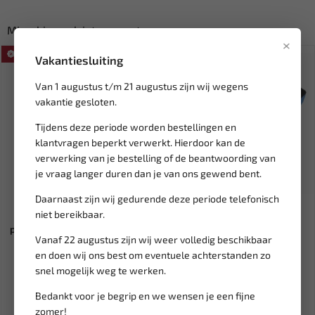
Misschien ook interessant:
×
SALE!
Vakantiesluiting
Van 1 augustus t/m 21 augustus zijn wij wegens
vakantie gesloten.
Tijdens deze periode worden bestellingen en
klantvragen beperkt verwerkt. Hierdoor kan de
verwerking van je bestelling of de beantwoording van
je vraag langer duren dan je van ons gewend bent.
Leverbaar
Leverbaar
Daarnaast zijn wij gedurende deze periode telefonisch
niet bereikbaar.
WEBER TOOLS Universele
SATRA Mini stubby ratel set
popnageltang en blindklinkm...
1/4" / 3/8" / 1/2" S-Q...
Vanaf 22 augustus zijn wij weer volledig beschikbaar
en doen wij ons best om eventuele achterstanden zo
92,46
29,95
108,78
snel mogelijk weg te werken.
Ex. btw: € 76,42
Ex. btw: € 24,75
Bedankt voor je begrip en we wensen je een fijne
zomer!