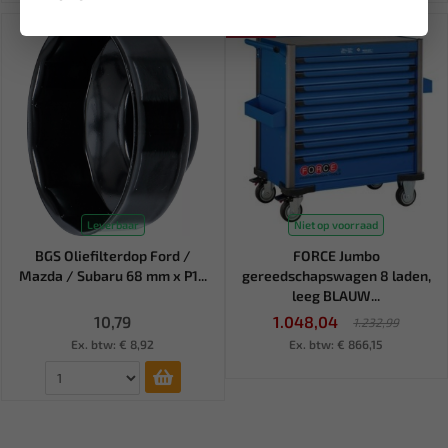
SALE!
Leverbaar
Niet op voorraad
BGS Oliefilterdop Ford /
FORCE Jumbo
Mazda / Subaru 68 mm x P1...
gereedschapswagen 8 laden,
leeg BLAUW...
10,79
1.048,04
1.232,99
Ex. btw: € 8,92
Ex. btw: € 866,15